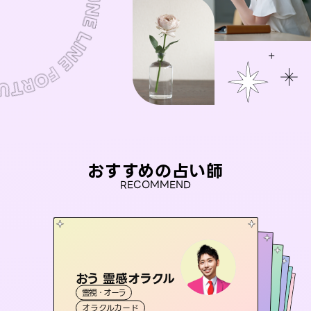
おすすめの占い師
RECOMMEND
おう 霊感オラクル
アイリス -iris-
セラピスト理恵
未来視師＊花
彗望
霊視・オーラ
西洋占星術
タロット
（
桃源珠羽
すいぼう
霊視・オーラ
）
霊視・オーラ
タロット
霊視・オーラ
心理学
（
オラクルカード
とうげんみう
ルーン
透視