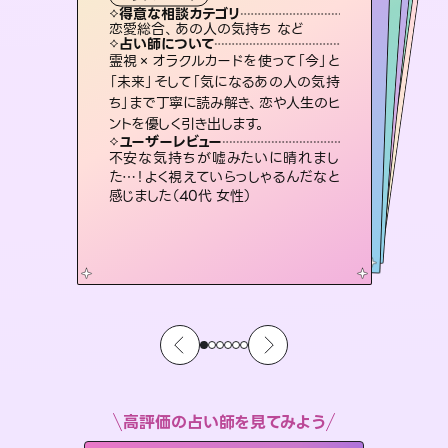
霊視・オーラ
スピリチュアル・リーディング
）
スピリチュアル・リーディング
スピリチュアル・リーディング
タロット
得意な相談カテゴリ
得意な相談カテゴリ
得意な相談カテゴリ
スピリチュアル・リーディング
得意な相談カテゴリ
得意な相談カテゴリ
恋愛総合、あの人の気持ち など
恋愛総合、片想い、二人の未来 など
片想い、二人の未来、年の差 など
出逢い、片想い、復縁 など
得意な相談カテゴリ
片想い、あの人の気持ち、復縁 など
片想い、あの人の気持ち、復縁 など
占い師について
占い師について
占い師について
占い師について
占い師について
占い師について
3,700年以上の歴史を持つ東洋最古の
占術「易占」で詳細まで占い、幸せへ向
かう道筋を示します。厳しい結果にも具
連絡再開、復縁、成就などの報告実績
多数。セラピストとして2万超の施術経
験があるからこそできる鑑定で、より良
復縁、恋愛、不倫の行方、同性愛や片
思い、仕事関係や借金問題まで知りた
いことや心の負担になっていることを
霊視×オラクルカードを使って「今」と
恋愛のお悩みの中でも特に「曖昧な関
係」の相談を得意としており、友達以上
恋人未満なお相手との今後や本音を丁
「未来」そして「気になるあの人の気持
ち」まで丁寧に読み解き、恋や人生のヒ
体的な対策をお伝えします。
未来には何パターンもの選択肢があります。不安で視えにくくなっているあなたの素敵な未来を見つけ、その未来を選択できるようアドバイスします。
い未来をサポートします。
寧に読み解き恋愛成就へと導きます。
紐解き、背中をそっと押して導きます。
ユーザーレビュー
ユーザーレビュー
ントを優しく引き出します。
ユーザーレビュー
ユーザーレビュー
複雑な背景もしっかり聞いて鑑定して
いただけました。気持ちが楽になりまし
ユーザーレビュー
職場の人の性質や人間関係、本心など
本当によく視えていてびっくり。対策が
鑑定していただいてアドバイス通りに行
動すると仲が復活してきました。ありが
とても心温まる鑑定でした。しかもこち
らは何も言っていないのに視えていらっ
ユーザーレビュー
安心感のあり、言い切ってくれる所や濁
さない鑑定のおかげで、毎回自分の気
た（50代 女性）
不安な気持ちが嘘みたいに晴れまし
打てて前向きになれます（40代）
とうございました（40代 女性）
しゃるんだなと驚きです（30代女性）
た…！よく視えていらっしゃるんだなと
持ちを整えられます（30代 男性）
感じました（40代 女性）
高評価の占い師を見てみよう