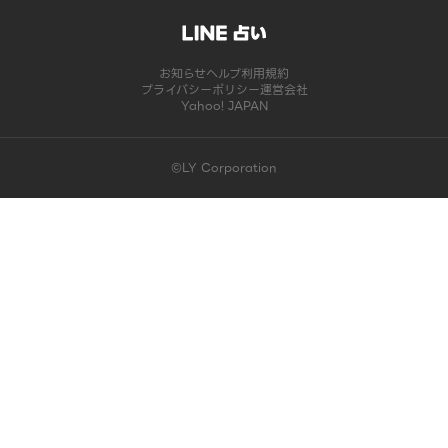
お知らせ
ヘルプ
利用規約
プライバシーポリシー
運営会社
Yahoo! JAPAN
©LY Corporation
このコンテンツは掲載が終了しました | LINE占い