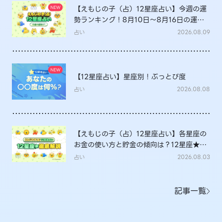
【えもじの子（占）12星座占い】今週の運
勢ランキング！8月10日～8月16日の運勢
は？
占い
2026.08.09
【12星座占い】星座別！ぶっとび度
占い
2026.08.08
【えもじの子（占）12星座占い】各星座の
お金の使い方と貯金の傾向は？12星座★徹
底解説
占い
2026.08.03
記事一覧