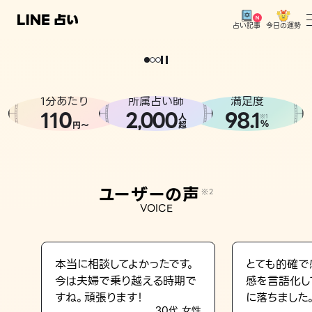
今日の運勢
占い記事
。
どうせなら
運
気
を
味
方
に
し
た
い
、
恋
も
仕
事
も
トップ
ユーザーの声
1分あたり
所属占い師
満足度
相談事例
110
2
000
98.1
,
人
※1
%
円〜
超
占いの流れ
おすすめの占い師
ユーザーの声
※2
よくある質問
VOICE
えもじの子（占）12星座占い
占い記事
本当に相談してよかったです。
とても的確で
今は夫婦で乗り越える時期で
感を言語化し
お知らせ
すね。頑張ります！
に落ちました
30代 女性