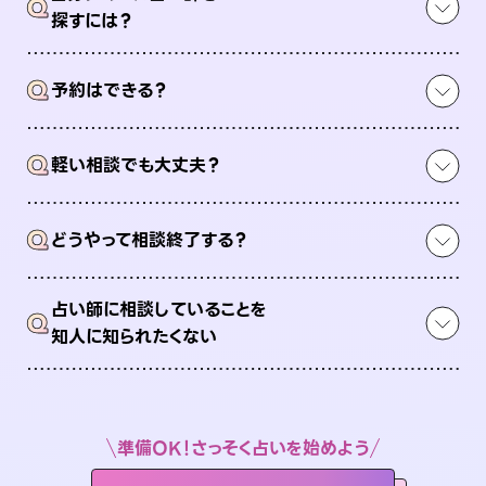
Q
探すには？
Q
予約はできる？
Q
軽い相談でも大丈夫？
Q
どうやって相談終了する？
占い師に相談していることを
Q
知人に知られたくない
準備OK！さっそく占いを始めよう