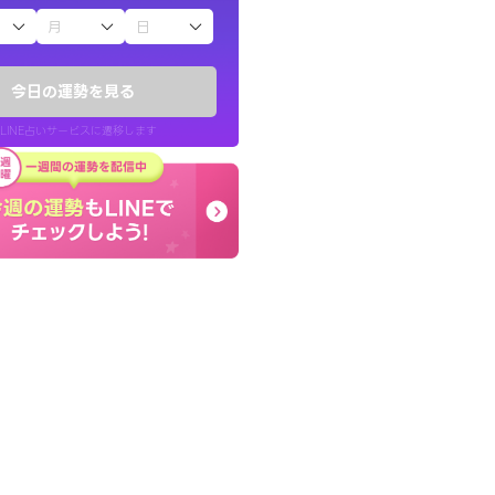
子（占）12星座占い
りしたくて鑑定を
早朝にも関わらず鑑定
)
謝です。私のままでいい
今日の運勢を見る
チ！
せてくれます。
LINE占いサービスに遷移します
50代 女性
LINE占いを開く
リ内のサービスページへ遷移します