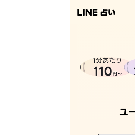
1分あたり
110
円〜
ユ