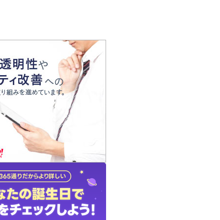
の声
れ
の占い師
質問