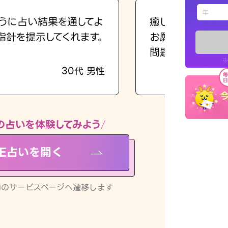
えもじの
うに占い結果を通してよ
癒し系でおしゃべ
指針を提示してくれます。
お願いしてます(笑
占い記事
問題解決もピカイ
※
30代 男性
お知らせ
の占いを体験してみよう
NE占いを開く
※LINEアプ
リ内のサービスページへ遷移します