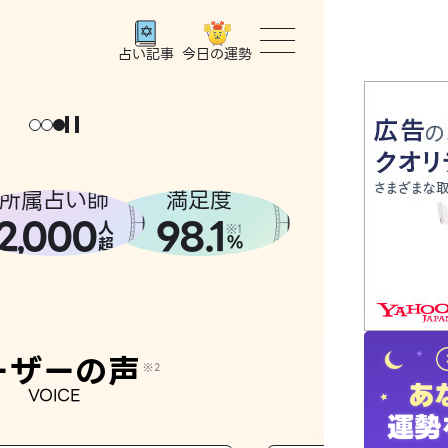
今日の運勢
占い記事
トップ
ユーザー
所属占い師
満足度
2
000
98.1
,
人
相談事例
※1
%
超
占いの流
おすすめ
ーザーの声
※2
VOICE
よくある