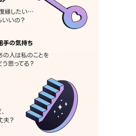
復縁したい…
らいいの？
相手の気持ち
あの人は私のことを
どう思ってる？
ど、
丈夫？