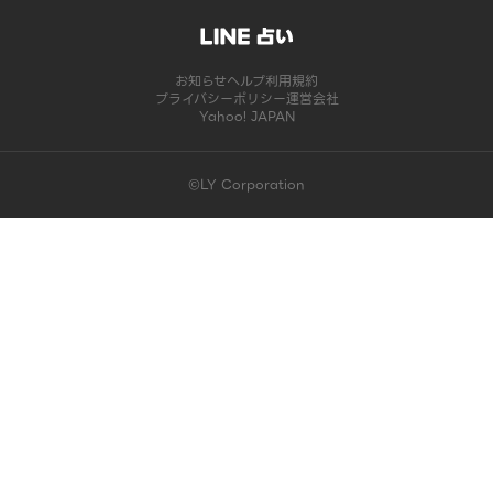
お知らせ
ヘルプ
利用規約
プライバシーポリシー
運営会社
Yahoo! JAPAN
©LY Corporation
このコンテンツは掲載が終了しました | LINE占い