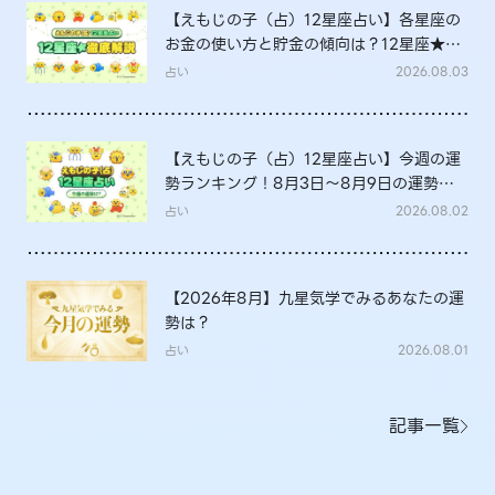
【えもじの子（占）12星座占い】各星座の
お金の使い方と貯金の傾向は？12星座★徹
底解説
占い
2026.08.03
【えもじの子（占）12星座占い】今週の運
勢ランキング！8月3日～8月9日の運勢
は？
占い
2026.08.02
【2026年8月】九星気学でみるあなたの運
勢は？
占い
2026.08.01
記事一覧