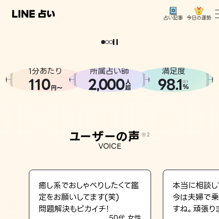
今日の運勢
占い記事
。
どうせなら
運
気
を
味
方
に
し
た
い
、
恋
も
仕
事
も
トップ
ユーザーの声
1分あたり
所属占い師
満足度
相談事例
110
2
000
98.1
,
人
※1
%
円〜
超
占いの流れ
おすすめの占い師
ユーザーの声
※2
よくある質問
VOICE
えもじの子（占）12星座占い
占い記事
癒し系でおしゃべりしたくて鑑
本当に相談し
定をお願いしてます(笑)
今は夫婦で乗
お知らせ
問題解決もピカイチ！
すね。頑張り
50代 女性