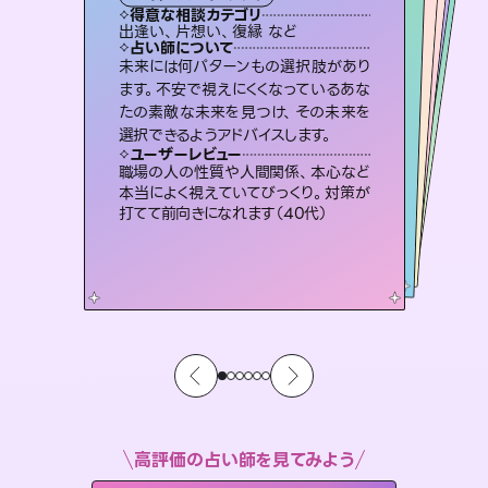
霊視・オーラ
スピリチュアル・リーディング
オラクルカード
ルーン
透視
得意な相談カテゴリ
得意な相談カテゴリ
得意な相談カテゴリ
スピリチュアル・リーディング
得意な相談カテゴリ
得意な相談カテゴリ
出逢い、片想い、復縁 など
片想い、二人の未来、年の差 など
片想い、あの人の気持ち、復縁 など
恋愛総合、あの人の気持ち など
得意な相談カテゴリ
恋愛総合、片想い、二人の未来 など
片想い、あの人の気持ち、復縁 など
占い師について
占い師について
占い師について
占い師について
占い師について
占い師について
復縁、恋愛、不倫の行方、同性愛や片
思い、仕事関係や借金問題まで知りた
いことや心の負担になっていることを
恋愛のお悩みの中でも特に「曖昧な関
係」の相談を得意としており、友達以上
恋人未満なお相手との今後や本音を丁
連絡再開、復縁、成就などの報告実績
多数。セラピストとして2万超の施術経
験があるからこそできる鑑定で、より良
未来には何パターンもの選択肢があり
3,700年以上の歴史を持つ東洋最古の
占術「易占」で詳細まで占い、幸せへ向
かう道筋を示します。厳しい結果にも具
ます。不安で視えにくくなっているあな
たの素敵な未来を見つけ、その未来を
紐解き、背中をそっと押して導きます。
霊視×オラクルカードを使って「今」と「未来」そして「気になるあの人の気持ち」まで丁寧に読み解き、恋や人生のヒントを優しく引き出します。
寧に読み解き恋愛成就へと導きます。
体的な対策をお伝えします。
い未来をサポートします。
ユーザーレビュー
ユーザーレビュー
選択できるようアドバイスします。
ユーザーレビュー
ユーザーレビュー
安心感のあり、言い切ってくれる所や濁
さない鑑定のおかげで、毎回自分の気
ユーザーレビュー
不安な気持ちが嘘みたいに晴れまし
た…！よく視えていらっしゃるんだなと
複雑な背景もしっかり聞いて鑑定して
いただけました。気持ちが楽になりまし
鑑定していただいてアドバイス通りに行
動すると仲が復活してきました。ありが
ユーザーレビュー
とても心温まる鑑定でした。しかもこち
らは何も言っていないのに視えていらっ
持ちを整えられます（30代 男性）
職場の人の性質や人間関係、本心など
感じました（40代 女性）
た（50代 女性）
とうございました（40代 女性）
本当によく視えていてびっくり。対策が
しゃるんだなと驚きです（30代女性）
打てて前向きになれます（40代）
高評価の占い師を見てみよう