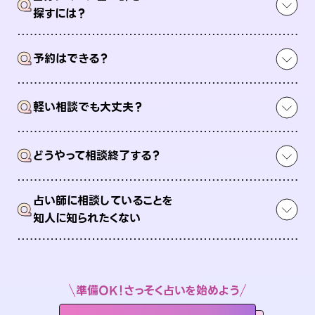
Q
探すには？
Q
予約はできる？
Q
軽い相談でも大丈夫？
Q
どうやって相談終了する？
占い師に相談していることを
Q
知人に知られたくない
準備OK！さっそく占いを始めよう