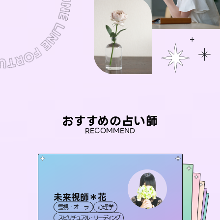
おすすめの占い師
RECOMMEND
未来視師＊花
セラピスト理恵
桃源珠羽
おう 霊感オラクル
（
とうげんみう
アイリス -iris-
霊視・オーラ
心理学
）
霊視・オーラ
タロット
彗望
霊視・オーラ
霊視・オーラ
タロット
（
すいぼう
西洋占星術
スピリチュアル・リーディング
）
スピリチュアル・リーディング
タロット