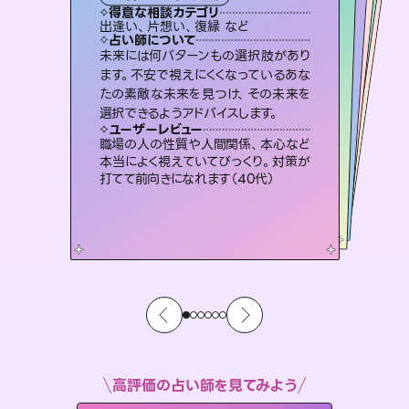
タロット
霊視・オーラ
ルーン
）
オラクルカード
スピリチュアル・リーディング
タロット
得意な相談カテゴリ
得意な相談カテゴリ
得意な相談カテゴリ
スピリチュアル・リーディング
得意な相談カテゴリ
得意な相談カテゴリ
出逢い、片想い、復縁 など
片想い、あの人の気持ち、復縁 など
恋愛総合、片想い、二人の未来 など
恋愛総合、あの人の気持ち など
得意な相談カテゴリ
片想い、二人の未来、年の差 など
片想い、あの人の気持ち、復縁 など
占い師について
占い師について
占い師について
占い師について
占い師について
占い師について
連絡再開、復縁、成就などの報告実績
多数。セラピストとして2万超の施術経
験があるからこそできる鑑定で、より良
復縁、恋愛、不倫の行方、同性愛や片
思い、仕事関係や借金問題まで知りた
いことや心の負担になっていることを
3,700年以上の歴史を持つ東洋最古の
占術「易占」で詳細まで占い、幸せへ向
かう道筋を示します。厳しい結果にも具
未来には何パターンもの選択肢があり
恋愛のお悩みの中でも特に「曖昧な関
係」の相談を得意としており、友達以上
恋人未満なお相手との今後や本音を丁
ます。不安で視えにくくなっているあな
たの素敵な未来を見つけ、その未来を
い未来をサポートします。
霊視×オラクルカードを使って「今」と「未来」そして「気になるあの人の気持ち」まで丁寧に読み解き、恋や人生のヒントを優しく引き出します。
紐解き、背中をそっと押して導きます。
寧に読み解き恋愛成就へと導きます。
体的な対策をお伝えします。
ユーザーレビュー
ユーザーレビュー
選択できるようアドバイスします。
ユーザーレビュー
ユーザーレビュー
とても心温まる鑑定でした。しかもこち
らは何も言っていないのに視えていらっ
ユーザーレビュー
不安な気持ちが嘘みたいに晴れまし
た…！よく視えていらっしゃるんだなと
鑑定していただいてアドバイス通りに行
動すると仲が復活してきました。ありが
安心感のあり、言い切ってくれる所や濁
さない鑑定のおかげで、毎回自分の気
ユーザーレビュー
複雑な背景もしっかり聞いて鑑定して
いただけました。気持ちが楽になりまし
しゃるんだなと驚きです（30代女性）
職場の人の性質や人間関係、本心など
感じました（40代 女性）
とうございました（40代 女性）
持ちを整えられます（30代 男性）
本当によく視えていてびっくり。対策が
た（50代 女性）
打てて前向きになれます（40代）
高評価の占い師を見てみよう