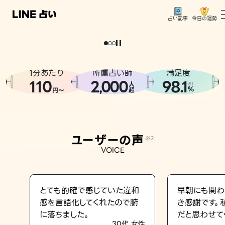
今日の運勢
占い記事
。
どうせなら
運
気
を
味
方
に
し
た
い
、
恋
も
仕
事
も
トップ
ユーザーの声
1分あたり
所属占い師
満足度
相談事例
110
2
000
98.1
,
人
※1
%
円〜
超
占いの流れ
おすすめの占い師
ユーザーの声
※2
よくある質問
VOICE
えもじの子（占）12星座占い
占い記事
とても的確で感じていた違和
早朝にも関わ
感を言語化してくれたので腑
き感謝です。
お知らせ
に落ちました。
だと思わせて
30代 女性