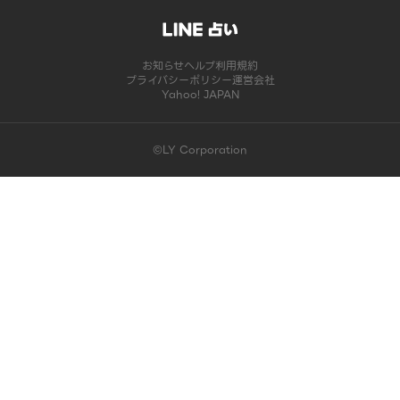
お知らせ
ヘルプ
利用規約
プライバシーポリシー
運営会社
Yahoo! JAPAN
©LY Corporation
このコンテンツは掲載が終了しました | LINE占い