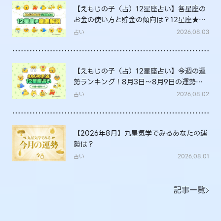
【えもじの子（占）12星座占い】各星座の
お金の使い方と貯金の傾向は？12星座★徹
底解説
占い
2026.08.03
【えもじの子（占）12星座占い】今週の運
勢ランキング！8月3日～8月9日の運勢
は？
占い
2026.08.02
【2026年8月】九星気学でみるあなたの運
勢は？
占い
2026.08.01
記事一覧