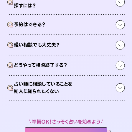
Q
探すには？
Q
予約はできる？
Q
軽い相談でも大丈夫？
Q
どうやって相談終了する？
占い師に相談していることを
Q
知人に知られたくない
準備OK！さっそく占いを始めよう