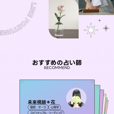
おすすめの占い師
RECOMMEND
未来視師＊花
彗望
アイリス -iris-
（
すいぼう
）
おう 霊感オラクル
セラピスト理恵
霊視・オーラ
心理学
霊視・オーラ
透視
桃源珠羽
西洋占星術
タロット
霊視・オーラ
霊視・オーラ
（
スピリチュアル・リーディング
とうげんみう
スピリチュアル・リーディング