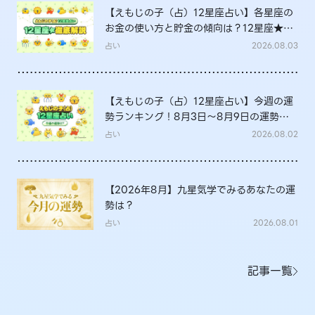
【えもじの子（占）12星座占い】各星座の
お金の使い方と貯金の傾向は？12星座★徹
底解説
占い
2026.08.03
【えもじの子（占）12星座占い】今週の運
勢ランキング！8月3日～8月9日の運勢
は？
占い
2026.08.02
【2026年8月】九星気学でみるあなたの運
勢は？
占い
2026.08.01
記事一覧