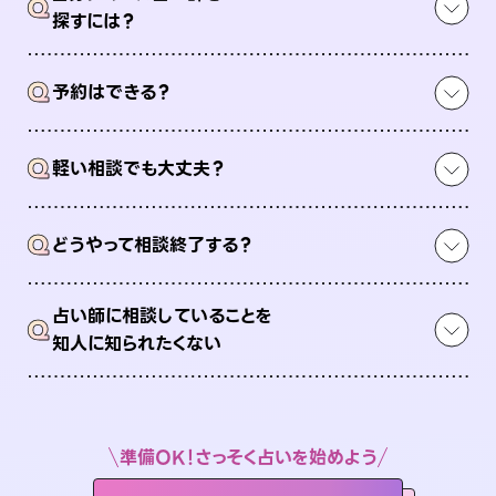
Q
探すには？
Q
予約はできる？
Q
軽い相談でも大丈夫？
Q
どうやって相談終了する？
占い師に相談していることを
Q
知人に知られたくない
準備OK！さっそく占いを始めよう