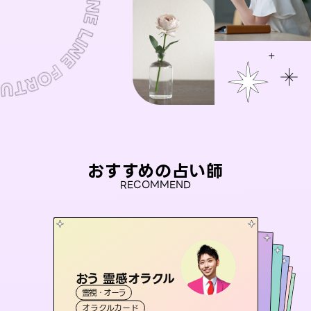
おすすめの占い師
RECOMMEND
おう 霊感オラクル
アイリス -iris-
彗望
未来視師＊花
（
すいぼう
桃源珠羽
）
霊視・オーラ
西洋占星術
タロット
セラピスト理恵
霊視・オーラ
（
とうげんみう
霊視・オーラ
透視
霊視・オーラ
）
心理学
オラクルカード
ルーン