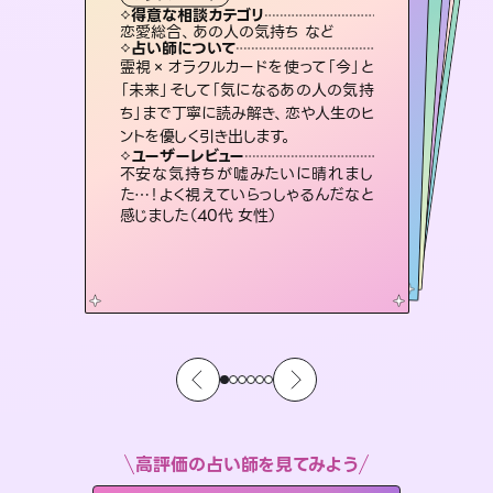
タロット
霊視・オーラ
スピリチュアル・リーディング
スピリチュアル・リーディング
スピリチュアル・リーディング
タロット
得意な相談カテゴリ
得意な相談カテゴリ
得意な相談カテゴリ
スピリチュアル・リーディング
得意な相談カテゴリ
得意な相談カテゴリ
恋愛総合、あの人の気持ち など
恋愛総合、片想い、二人の未来 など
片想い、あの人の気持ち、復縁 など
出逢い、片想い、復縁 など
得意な相談カテゴリ
片想い、あの人の気持ち、復縁 など
片想い、二人の未来、年の差 など
占い師について
占い師について
占い師について
占い師について
占い師について
占い師について
恋愛のお悩みの中でも特に「曖昧な関
係」の相談を得意としており、友達以上
恋人未満なお相手との今後や本音を丁
3,700年以上の歴史を持つ東洋最古の
占術「易占」で詳細まで占い、幸せへ向
かう道筋を示します。厳しい結果にも具
復縁、恋愛、不倫の行方、同性愛や片
思い、仕事関係や借金問題まで知りた
いことや心の負担になっていることを
霊視×オラクルカードを使って「今」と
連絡再開、復縁、成就などの報告実績
多数。セラピストとして2万超の施術経
験があるからこそできる鑑定で、より良
「未来」そして「気になるあの人の気持
ち」まで丁寧に読み解き、恋や人生のヒ
寧に読み解き恋愛成就へと導きます。
未来には何パターンもの選択肢があります。不安で視えにくくなっているあなたの素敵な未来を見つけ、その未来を選択できるようアドバイスします。
体的な対策をお伝えします。
い未来をサポートします。
紐解き、背中をそっと押して導きます。
ユーザーレビュー
ユーザーレビュー
ントを優しく引き出します。
ユーザーレビュー
ユーザーレビュー
鑑定していただいてアドバイス通りに行
動すると仲が復活してきました。ありが
ユーザーレビュー
職場の人の性質や人間関係、本心など
本当によく視えていてびっくり。対策が
とても心温まる鑑定でした。しかもこち
らは何も言っていないのに視えていらっ
複雑な背景もしっかり聞いて鑑定して
いただけました。気持ちが楽になりまし
ユーザーレビュー
安心感のあり、言い切ってくれる所や濁
さない鑑定のおかげで、毎回自分の気
とうございました（40代 女性）
不安な気持ちが嘘みたいに晴れまし
打てて前向きになれます（40代）
しゃるんだなと驚きです（30代女性）
た（50代 女性）
た…！よく視えていらっしゃるんだなと
持ちを整えられます（30代 男性）
感じました（40代 女性）
高評価の占い師を見てみよう