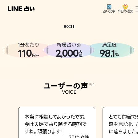
今日の運勢
占い記事
。
どうせなら
運
気
を
味
方
に
し
た
い
、
恋
も
仕
事
も
トップ
ユーザーの声
1分あたり
所属占い師
満足度
相談事例
110
2
000
98.1
,
人
※1
%
円〜
超
占いの流れ
おすすめの占い師
ユーザーの声
※2
よくある質問
VOICE
えもじの子（占）12星座占い
占い記事
本当に相談してよかったです。
とても的確で
今は夫婦で乗り越える時期で
感を言語化し
お知らせ
すね。頑張ります！
に落ちました
30代 女性