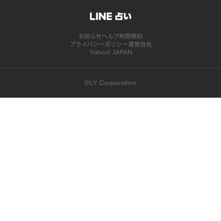
お知らせ
ヘルプ
利用規約
プライバシーポリシー
運営会社
Yahoo! JAPAN
©LY Corporation
このコンテンツは掲載が終了しました | LINE占い