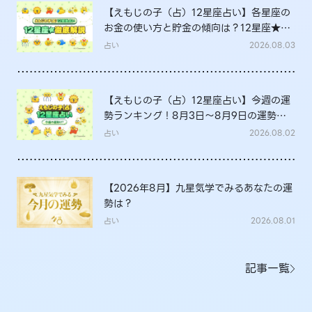
【えもじの子（占）12星座占い】各星座の
お金の使い方と貯金の傾向は？12星座★徹
底解説
占い
2026.08.03
【えもじの子（占）12星座占い】今週の運
勢ランキング！8月3日～8月9日の運勢
は？
占い
2026.08.02
【2026年8月】九星気学でみるあなたの運
勢は？
占い
2026.08.01
記事一覧