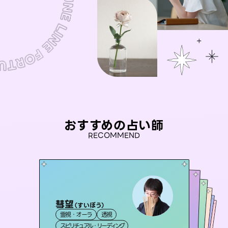
おすすめの占い師
RECOMMEND
彗望
アイリス -iris-
（
すいぼう
）
セラピスト理恵
おう 霊感オラクル
未来視師＊花
霊視・オーラ
透視
西洋占星術
タロット
桃源珠羽
霊視・オーラ
霊視・オーラ
タロット
霊視・オーラ
（
スピリチュアル・リーディング
とうげんみう
ルーン
心理学