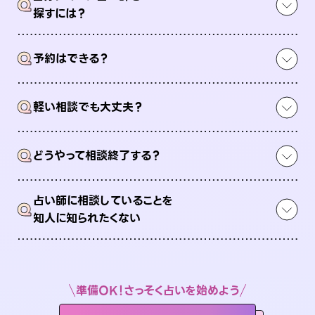
Q
探すには？
Q
予約はできる？
Q
軽い相談でも大丈夫？
Q
どうやって相談終了する？
占い師に相談していることを
Q
知人に知られたくない
準備OK！さっそく占いを始めよう