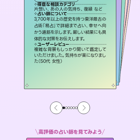
霊視・オーラ
スピリチュアル・リーディング
）
オラクルカード
スピリチュアル・リーディング
タロット
得意な相談カテゴリ
得意な相談カテゴリ
得意な相談カテゴリ
スピリチュアル・リーディング
得意な相談カテゴリ
得意な相談カテゴリ
片想い、あの人の気持ち、復縁 など
恋愛総合、片想い、二人の未来 など
片想い、二人の未来、年の差 など
恋愛総合、あの人の気持ち など
得意な相談カテゴリ
出逢い、片想い、復縁 など
片想い、あの人の気持ち、復縁 など
占い師について
占い師について
占い師について
占い師について
占い師について
占い師について
未来には何パターンもの選択肢があり
ます。不安で視えにくくなっているあな
たの素敵な未来を見つけ、その未来を
連絡再開、復縁、成就などの報告実績
多数。セラピストとして2万超の施術経
験があるからこそできる鑑定で、より良
復縁、恋愛、不倫の行方、同性愛や片
思い、仕事関係や借金問題まで知りた
いことや心の負担になっていることを
3,700年以上の歴史を持つ東洋最古の
恋愛のお悩みの中でも特に「曖昧な関
係」の相談を得意としており、友達以上
恋人未満なお相手との今後や本音を丁
占術「易占」で詳細まで占い、幸せへ向
かう道筋を示します。厳しい結果にも具
選択できるようアドバイスします。
霊視×オラクルカードを使って「今」と「未来」そして「気になるあの人の気持ち」まで丁寧に読み解き、恋や人生のヒントを優しく引き出します。
い未来をサポートします。
寧に読み解き恋愛成就へと導きます。
紐解き、背中をそっと押して導きます。
ユーザーレビュー
ユーザーレビュー
体的な対策をお伝えします。
ユーザーレビュー
ユーザーレビュー
職場の人の性質や人間関係、本心など
本当によく視えていてびっくり。対策が
ユーザーレビュー
不安な気持ちが嘘みたいに晴れまし
た…！よく視えていらっしゃるんだなと
鑑定していただいてアドバイス通りに行
動すると仲が復活してきました。ありが
とても心温まる鑑定でした。しかもこち
らは何も言っていないのに視えていらっ
ユーザーレビュー
安心感のあり、言い切ってくれる所や濁
さない鑑定のおかげで、毎回自分の気
打てて前向きになれます（40代）
複雑な背景もしっかり聞いて鑑定して
感じました（40代 女性）
とうございました（40代 女性）
しゃるんだなと驚きです（30代女性）
いただけました。気持ちが楽になりまし
持ちを整えられます（30代 男性）
た（50代 女性）
高評価の占い師を見てみよう