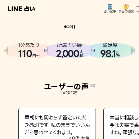
今日の運勢
占い記事
。
どうせなら
運
気
を
味
方
に
し
た
い
、
恋
も
仕
事
も
トップ
ユーザーの声
1分あたり
所属占い師
満足度
相談事例
110
2
000
98.1
,
人
※1
%
円〜
超
占いの流れ
おすすめの占い師
ユーザーの声
※2
よくある質問
VOICE
えもじの子（占）12星座占い
占い記事
早朝にも関わらず鑑定いただ
本当に相談し
き感謝です。私のままでいいん
今は夫婦で乗
お知らせ
だと思わせてくれます。
すね。頑張り
40代 女性