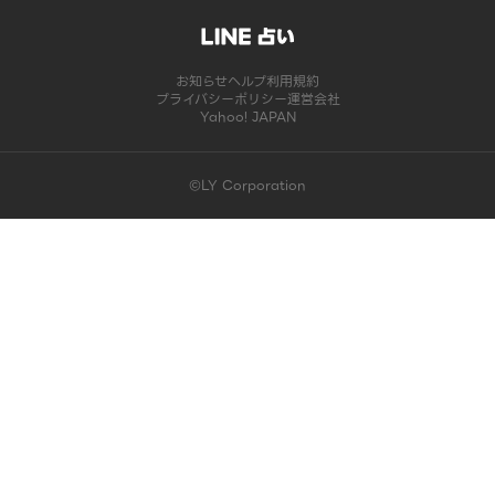
お知らせ
ヘルプ
利用規約
プライバシーポリシー
運営会社
Yahoo! JAPAN
©LY Corporation
このコンテンツは掲載が終了しました | LINE占い