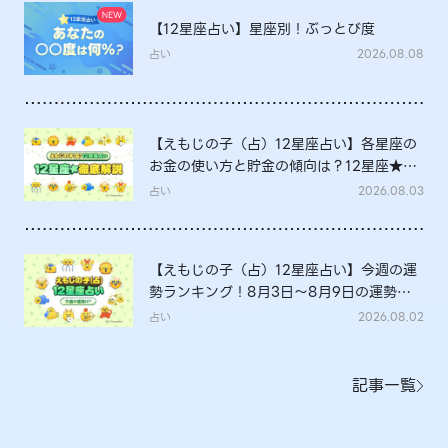
【12星座占い】星座別！ぶっとび度
占い
2026.08.08
【えもじの子（占）12星座占い】各星座の
お金の使い方と貯金の傾向は？12星座★徹
底解説
占い
2026.08.03
【えもじの子（占）12星座占い】今週の運
勢ランキング！8月3日～8月9日の運勢
は？
占い
2026.08.02
記事一覧