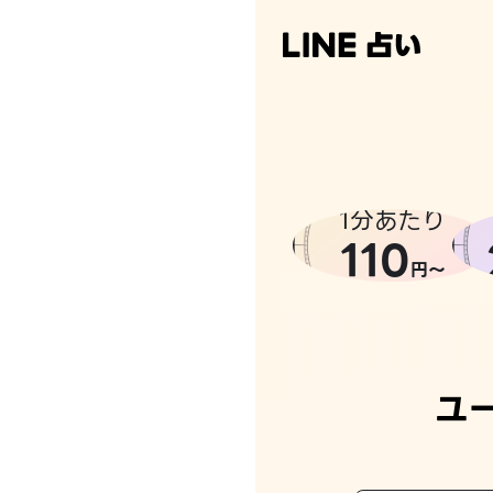
なんかち
1分あたり
110
円〜
ユ