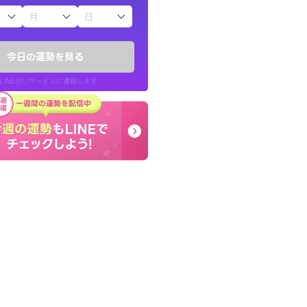
子（占）12星座占い
りしたくて鑑定を
本当に相談してよかった
)
夫婦で乗り越える時期で
今日の運勢を見る
チ！
張ります！
LINE占いサービスに遷移します
50代 女性
LINE占いを開く
リ内のサービスページへ遷移します