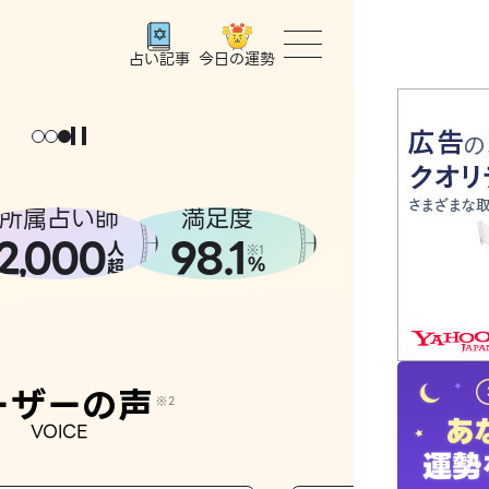
今日の運勢
占い記事
トップ
ょっと
。
元
気
に
な
った
、
話
し
たら
ユーザー
所属占い師
満足度
2
000
98.1
,
人
相談事例
※1
%
超
占いの流
おすすめ
ーザーの声
※2
VOICE
よくある