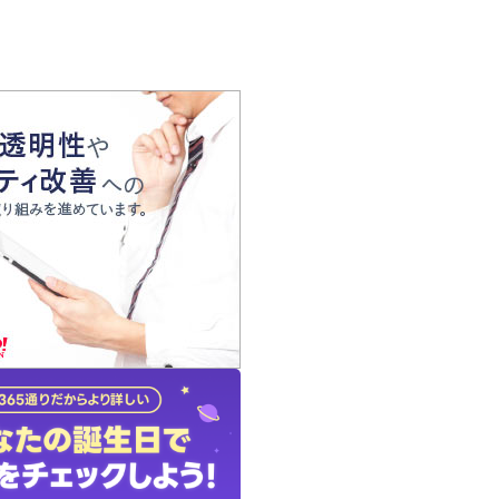
の声
れ
の占い師
質問