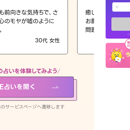
えもじの
も前向きな気持ちで、さ
癒し系でおしゃべ
心のモヤが嘘のように
お願いしてます(笑
占い記事
。
問題解決もピカイ
※
30代 女性
お知らせ
の占いを体験してみよう
NE占いを開く
※LINEアプ
リ内のサービスページへ遷移します