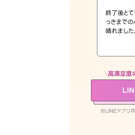
終了後とて
っきまでの
晴れました
高満足度
LI
※LINEアプ