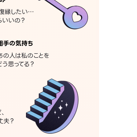
復縁したい…
らいいの？
相手の気持ち
あの人は私のことを
どう思ってる？
ど、
丈夫？