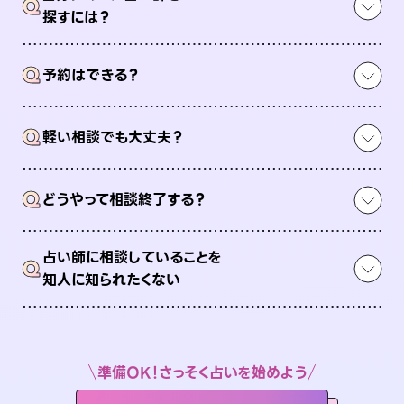
Q
探すには？
Q
予約はできる？
Q
軽い相談でも大丈夫？
Q
どうやって相談終了する？
占い師に相談していることを
Q
知人に知られたくない
準備OK！さっそく占いを始めよう