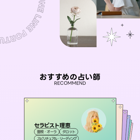
おすすめの占い師
RECOMMEND
セラピスト理恵
おう 霊感オラクル
アイリス -iris-
未来視師＊花
彗望
霊視・オーラ
タロット
霊視・オーラ
（
桃源珠羽
すいぼう
西洋占星術
）
タロット
霊視・オーラ
霊視・オーラ
心理学
（
スピリチュアル・リーディング
とうげんみう
オラクルカード
透視