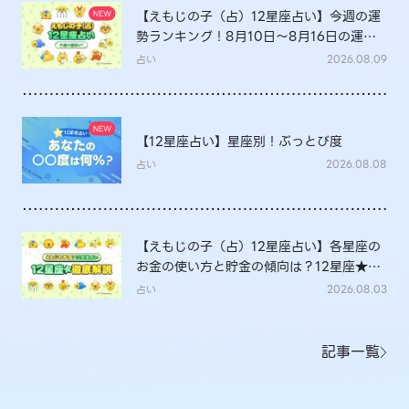
【えもじの子（占）12星座占い】今週の運
勢ランキング！8月10日～8月16日の運勢
は？
占い
2026.08.09
【12星座占い】星座別！ぶっとび度
占い
2026.08.08
【えもじの子（占）12星座占い】各星座の
お金の使い方と貯金の傾向は？12星座★徹
底解説
占い
2026.08.03
記事一覧