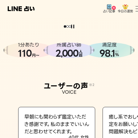
今日の運勢
占い記事
。
どうせなら
運
気
を
味
方
に
し
た
い
、
恋
も
仕
事
も
トップ
ユーザーの声
1分あたり
所属占い師
満足度
相談事例
110
2
000
98.1
,
人
※1
%
円〜
超
占いの流れ
おすすめの占い師
ユーザーの声
※2
よくある質問
VOICE
えもじの子（占）12星座占い
占い記事
早朝にも関わらず鑑定いただ
癒し系でおし
き感謝です。私のままでいいん
定をお願いし
お知らせ
だと思わせてくれます。
問題解決もピ
40代 女性