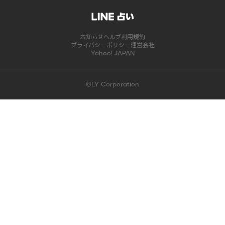
お知らせ
ヘルプ
利用規約
プライバシーポリシー
運営会社
Yahoo! JAPAN
©LY Corporation
このコンテンツは掲載が終了しました | LINE占い