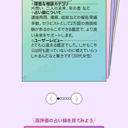
霊視・オーラ
ルーン
）
スピリチュアル・リーディング
スピリチュアル・リーディング
タロット
得意な相談カテゴリ
得意な相談カテゴリ
得意な相談カテゴリ
スピリチュアル・リーディング
得意な相談カテゴリ
得意な相談カテゴリ
片想い、二人の未来、年の差 など
恋愛総合、あの人の気持ち など
恋愛総合、片想い、二人の未来 など
出逢い、片想い、復縁 など
得意な相談カテゴリ
片想い、あの人の気持ち、復縁 など
片想い、あの人の気持ち、復縁 など
占い師について
占い師について
占い師について
占い師について
占い師について
占い師について
3,700年以上の歴史を持つ東洋最古の
占術「易占」で詳細まで占い、幸せへ向
かう道筋を示します。厳しい結果にも具
復縁、恋愛、不倫の行方、同性愛や片
思い、仕事関係や借金問題まで知りた
いことや心の負担になっていることを
霊視×オラクルカードを使って「今」と
「未来」そして「気になるあの人の気持
ち」まで丁寧に読み解き、恋や人生のヒ
連絡再開、復縁、成就などの報告実績
恋愛のお悩みの中でも特に「曖昧な関
係」の相談を得意としており、友達以上
恋人未満なお相手との今後や本音を丁
多数。セラピストとして2万超の施術経
験があるからこそできる鑑定で、より良
体的な対策をお伝えします。
未来には何パターンもの選択肢があります。不安で視えにくくなっているあなたの素敵な未来を見つけ、その未来を選択できるようアドバイスします。
紐解き、背中をそっと押して導きます。
寧に読み解き恋愛成就へと導きます。
ントを優しく引き出します。
ユーザーレビュー
ユーザーレビュー
い未来をサポートします。
ユーザーレビュー
ユーザーレビュー
複雑な背景もしっかり聞いて鑑定して
いただけました。気持ちが楽になりまし
ユーザーレビュー
職場の人の性質や人間関係、本心など
本当によく視えていてびっくり。対策が
鑑定していただいてアドバイス通りに行
動すると仲が復活してきました。ありが
安心感のあり、言い切ってくれる所や濁
さない鑑定のおかげで、毎回自分の気
ユーザーレビュー
不安な気持ちが嘘みたいに晴れまし
た…！よく視えていらっしゃるんだなと
た（50代 女性）
とても心温まる鑑定でした。しかもこち
打てて前向きになれます（40代）
とうございました（40代 女性）
持ちを整えられます（30代 男性）
らは何も言っていないのに視えていらっ
感じました（40代 女性）
しゃるんだなと驚きです（30代女性）
高評価の占い師を見てみよう