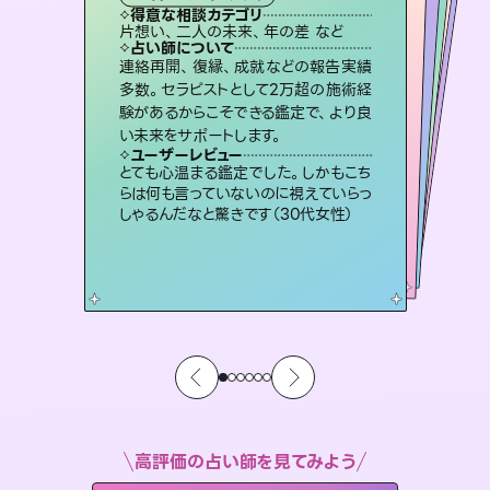
タロット
霊視・オーラ
ルーン
スピリチュアル・リーディング
スピリチュアル・リーディング
心理学
得意な相談カテゴリ
得意な相談カテゴリ
得意な相談カテゴリ
スピリチュアル・リーディング
得意な相談カテゴリ
得意な相談カテゴリ
片想い、二人の未来、年の差 など
恋愛総合、あの人の気持ち など
恋愛総合、片想い、二人の未来 など
片想い、あの人の気持ち、復縁 など
得意な相談カテゴリ
片想い、あの人の気持ち、復縁 など
出逢い、片想い、復縁 など
占い師について
占い師について
占い師について
占い師について
占い師について
占い師について
恋愛のお悩みの中でも特に「曖昧な関
係」の相談を得意としており、友達以上
恋人未満なお相手との今後や本音を丁
復縁、恋愛、不倫の行方、同性愛や片
思い、仕事関係や借金問題まで知りた
いことや心の負担になっていることを
霊視×オラクルカードを使って「今」と
「未来」そして「気になるあの人の気持
ち」まで丁寧に読み解き、恋や人生のヒ
連絡再開、復縁、成就などの報告実績
未来には何パターンもの選択肢があり
ます。不安で視えにくくなっているあな
たの素敵な未来を見つけ、その未来を
多数。セラピストとして2万超の施術経
験があるからこそできる鑑定で、より良
寧に読み解き恋愛成就へと導きます。
3,700年以上の歴史を持つ東洋最古の占術「易占」で詳細まで占い、幸せへ向かう道筋を示します。厳しい結果にも具体的な対策をお伝えします。
紐解き、背中をそっと押して導きます。
選択できるようアドバイスします。
ントを優しく引き出します。
ユーザーレビュー
ユーザーレビュー
い未来をサポートします。
ユーザーレビュー
ユーザーレビュー
鑑定していただいてアドバイス通りに行
動すると仲が復活してきました。ありが
ユーザーレビュー
複雑な背景もしっかり聞いて鑑定して
いただけました。気持ちが楽になりまし
職場の人の性質や人間関係、本心など
本当によく視えていてびっくり。対策が
安心感のあり、言い切ってくれる所や濁
さない鑑定のおかげで、毎回自分の気
ユーザーレビュー
不安な気持ちが嘘みたいに晴れまし
た…！よく視えていらっしゃるんだなと
とうございました（40代 女性）
とても心温まる鑑定でした。しかもこち
た（50代 女性）
打てて前向きになれます（40代）
持ちを整えられます（30代 男性）
らは何も言っていないのに視えていらっ
感じました（40代 女性）
しゃるんだなと驚きです（30代女性）
高評価の占い師を見てみよう