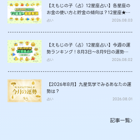
【えもじの子（占）12星座占い】各星座の
お金の使い方と貯金の傾向は？12星座★徹
底解説
占い
2026.08.03
【えもじの子（占）12星座占い】今週の運
勢ランキング！8月3日～8月9日の運勢
は？
占い
2026.08.02
【2026年8月】九星気学でみるあなたの運
勢は？
占い
2026.08.01
記事一覧