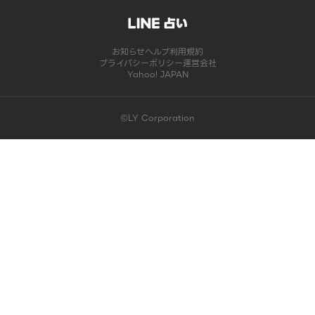
お知らせ
ヘルプ
利用規約
プライバシーポリシー
運営会社
Yahoo! JAPAN
©LY Corporation
このコンテンツは掲載が終了しました | LINE占い