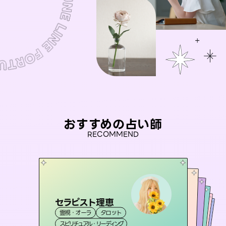
おすすめの占い師
RECOMMEND
セラピスト理恵
おう 霊感オラクル
アイリス -iris-
彗望
桃源珠羽
霊視・オーラ
タロット
（
すいぼう
霊視・オーラ
）
未来視師＊花
西洋占星術
（
とうげんみう
タロット
霊視・オーラ
霊視・オーラ
）
透視
スピリチュアル・リーディング
オラクルカード