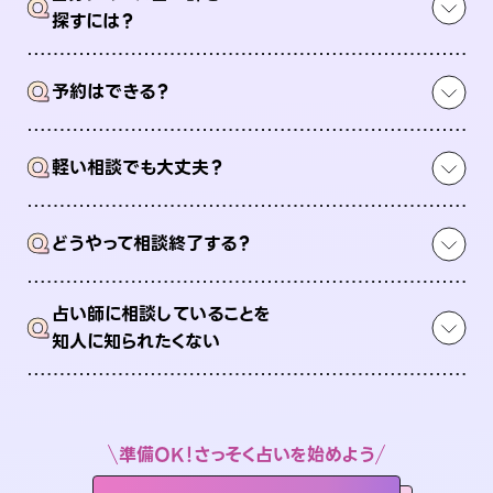
Q
探すには？
Q
予約はできる？
Q
軽い相談でも大丈夫？
Q
どうやって相談終了する？
占い師に相談していることを
Q
知人に知られたくない
準備OK！さっそく占いを始めよう