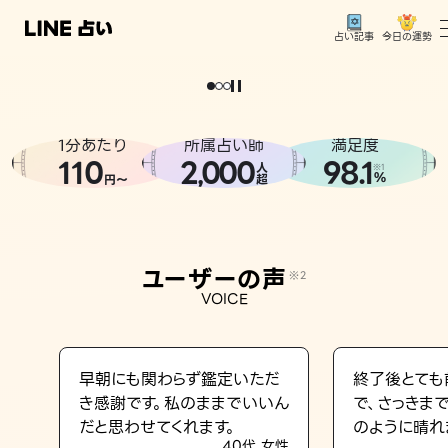
今日の運勢
占い記事
。
どうせなら
運
気
を
味
方
に
し
た
い
、
恋
も
仕
事
も
トップ
ユーザーの声
1分あたり
所属占い師
満足度
相談事例
110
2
000
98.1
,
人
※1
%
円〜
超
占いの流れ
おすすめの占い師
ユーザーの声
※2
よくある質問
VOICE
えもじの子（占）12星座占い
占い記事
早朝にも関わらず鑑定いただ
終了後とても
き感謝です。私のままでいいん
で、さっきま
お知らせ
だと思わせてくれます。
のように晴れ
40代 女性