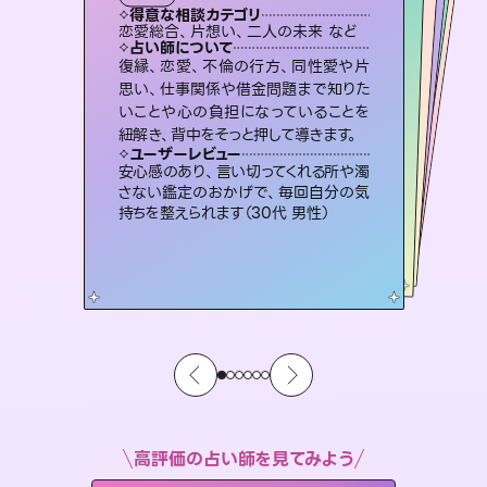
タロット
霊視・オーラ
スピリチュアル・リーディング
スピリチュアル・リーディング
スピリチュアル・リーディング
得意な相談カテゴリ
得意な相談カテゴリ
得意な相談カテゴリ
オラクルカード
得意な相談カテゴリ
得意な相談カテゴリ
恋愛総合、片想い、二人の未来 など
片想い、あの人の気持ち、復縁 など
片想い、あの人の気持ち、復縁 など
出逢い、片想い、復縁 など
得意な相談カテゴリ
片想い、二人の未来、年の差 など
恋愛総合、あの人の気持ち など
占い師について
占い師について
占い師について
占い師について
占い師について
占い師について
連絡再開、復縁、成就などの報告実績
多数。セラピストとして2万超の施術経
験があるからこそできる鑑定で、より良
恋愛のお悩みの中でも特に「曖昧な関
係」の相談を得意としており、友達以上
恋人未満なお相手との今後や本音を丁
3,700年以上の歴史を持つ東洋最古の
占術「易占」で詳細まで占い、幸せへ向
かう道筋を示します。厳しい結果にも具
復縁、恋愛、不倫の行方、同性愛や片
霊視×オラクルカードを使って「今」と
「未来」そして「気になるあの人の気持
ち」まで丁寧に読み解き、恋や人生のヒ
思い、仕事関係や借金問題まで知りた
いことや心の負担になっていることを
い未来をサポートします。
未来には何パターンもの選択肢があります。不安で視えにくくなっているあなたの素敵な未来を見つけ、その未来を選択できるようアドバイスします。
寧に読み解き恋愛成就へと導きます。
ントを優しく引き出します。
体的な対策をお伝えします。
ユーザーレビュー
ユーザーレビュー
紐解き、背中をそっと押して導きます。
ユーザーレビュー
ユーザーレビュー
とても心温まる鑑定でした。しかもこち
らは何も言っていないのに視えていらっ
ユーザーレビュー
職場の人の性質や人間関係、本心など
本当によく視えていてびっくり。対策が
不安な気持ちが嘘みたいに晴れまし
た…！よく視えていらっしゃるんだなと
鑑定していただいてアドバイス通りに行
動すると仲が復活してきました。ありが
ユーザーレビュー
複雑な背景もしっかり聞いて鑑定して
いただけました。気持ちが楽になりまし
しゃるんだなと驚きです（30代女性）
安心感のあり、言い切ってくれる所や濁
打てて前向きになれます（40代）
感じました（40代 女性）
とうございました（40代 女性）
さない鑑定のおかげで、毎回自分の気
た（50代 女性）
持ちを整えられます（30代 男性）
高評価の占い師を見てみよう