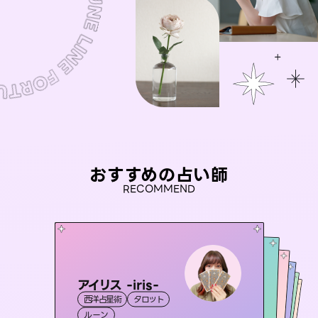
おすすめの占い師
RECOMMEND
アイリス -iris-
彗望
桃源珠羽
（
すいぼう
）
未来視師＊花
（
とうげんみう
セラピスト理恵
西洋占星術
タロット
）
霊視・オーラ
透視
おう 霊感オラクル
霊視・オーラ
霊視・オーラ
タロット
霊視・オーラ
心理学
ルーン
スピリチュアル・リーディング