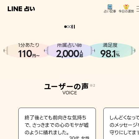
今日の運勢
占い記事
。
どうせなら
運
気
を
味
方
に
し
た
い
、
恋
も
仕
事
も
トップ
ユーザーの声
1分あたり
所属占い師
満足度
相談事例
110
2
000
98.1
,
人
※1
%
円〜
超
占いの流れ
おすすめの占い師
ユーザーの声
※2
よくある質問
VOICE
えもじの子（占）12星座占い
占い記事
終了後とても前向きな気持ち
しんどくなっ
で、さっきまでの心のモヤが嘘
のメッセージ
お知らせ
のように晴れました。
守りにしてま
30代 女性