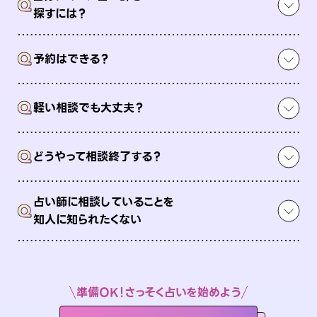
Q
探すには？
Q
予約はできる？
Q
軽い相談でも大丈夫？
Q
どうやって相談終了する？
占い師に相談していることを
Q
知人に知られたくない
準備OK！さっそく占いを始めよう