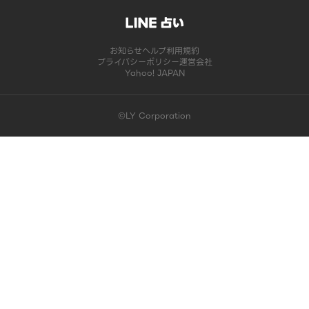
お知らせ
ヘルプ
利用規約
プライバシーポリシー
運営会社
Yahoo! JAPAN
©LY Corporation
このコンテンツは掲載が終了しました | LINE占い