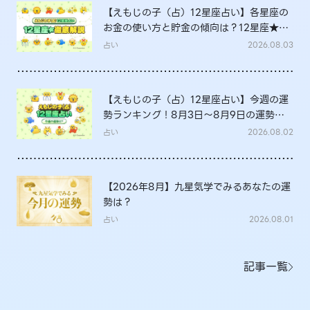
【えもじの子（占）12星座占い】各星座の
お金の使い方と貯金の傾向は？12星座★徹
底解説
占い
2026.08.03
【えもじの子（占）12星座占い】今週の運
勢ランキング！8月3日～8月9日の運勢
は？
占い
2026.08.02
【2026年8月】九星気学でみるあなたの運
勢は？
占い
2026.08.01
記事一覧