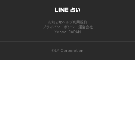
お知らせ
ヘルプ
利用規約
プライバシーポリシー
運営会社
Yahoo! JAPAN
©LY Corporation
このコンテンツは掲載が終了しました | LINE占い