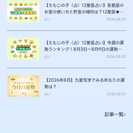
【えもじの子（占）12星座占い】各星座の
お金の使い方と貯金の傾向は？12星座★徹
底解説
占い
2026.08.03
【えもじの子（占）12星座占い】今週の運
勢ランキング！8月3日～8月9日の運勢
は？
占い
2026.08.02
【2026年8月】九星気学でみるあなたの運
勢は？
占い
2026.08.01
記事一覧