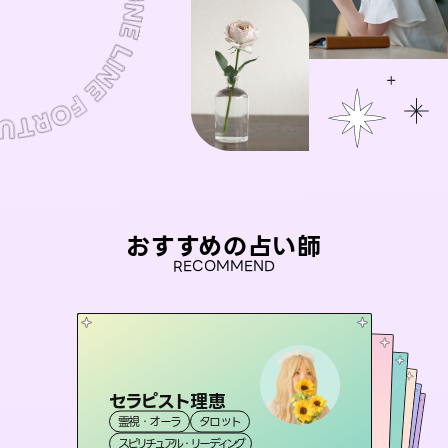
おすすめの占い師
RECOMMEND
セラピスト理恵
桃源珠羽
彗望
（
とうげんみう
）
おう 霊感オラクル
（
すいぼう
未来視師＊花
）
霊視・オーラ
タロット
霊視・オーラ
タロット
アイリス -iris-
霊視・オーラ
霊視・オーラ
透視
霊視・オーラ
スピリチュアル・リーディング
スピリチュアル・リーディング
心理学