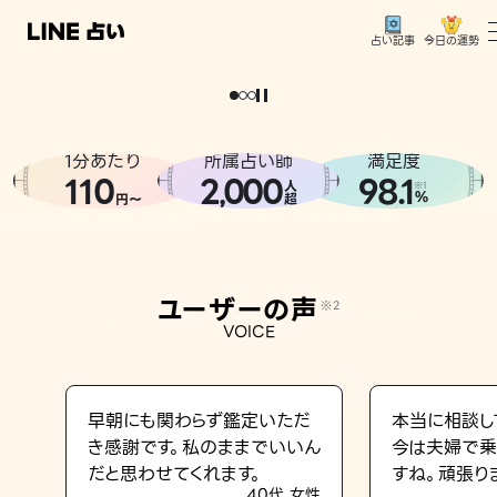
今日の運勢
占い記事
。
どうせなら
運
気
を
味
方
に
し
た
い
、
恋
も
仕
事
も
トップ
ユーザーの声
1分あたり
所属占い師
満足度
相談事例
110
2
000
98.1
,
人
※1
%
円〜
超
占いの流れ
おすすめの占い師
ユーザーの声
※2
よくある質問
VOICE
えもじの子（占）12星座占い
占い記事
早朝にも関わらず鑑定いただ
本当に相談し
き感謝です。私のままでいいん
今は夫婦で乗
お知らせ
だと思わせてくれます。
すね。頑張り
40代 女性