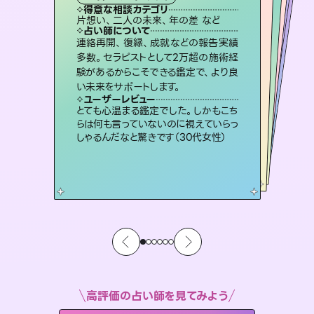
西洋占星術
スピリチュアル・リーディング
オラクルカード
スピリチュアル・リーディング
タロット
得意な相談カテゴリ
得意な相談カテゴリ
得意な相談カテゴリ
ルーン
得意な相談カテゴリ
得意な相談カテゴリ
片想い、二人の未来、年の差 など
片想い、あの人の気持ち、復縁 など
片想い、あの人の気持ち、復縁 など
恋愛総合、あの人の気持ち など
得意な相談カテゴリ
出逢い、片想い、復縁 など
恋愛総合、片想い、二人の未来 など
占い師について
占い師について
占い師について
占い師について
占い師について
占い師について
未来には何パターンもの選択肢があり
ます。不安で視えにくくなっているあな
たの素敵な未来を見つけ、その未来を
3,700年以上の歴史を持つ東洋最古の
占術「易占」で詳細まで占い、幸せへ向
かう道筋を示します。厳しい結果にも具
恋愛のお悩みの中でも特に「曖昧な関
係」の相談を得意としており、友達以上
恋人未満なお相手との今後や本音を丁
連絡再開、復縁、成就などの報告実績
復縁、恋愛、不倫の行方、同性愛や片
思い、仕事関係や借金問題まで知りた
いことや心の負担になっていることを
多数。セラピストとして2万超の施術経
験があるからこそできる鑑定で、より良
選択できるようアドバイスします。
霊視×オラクルカードを使って「今」と「未来」そして「気になるあの人の気持ち」まで丁寧に読み解き、恋や人生のヒントを優しく引き出します。
体的な対策をお伝えします。
紐解き、背中をそっと押して導きます。
寧に読み解き恋愛成就へと導きます。
ユーザーレビュー
ユーザーレビュー
い未来をサポートします。
ユーザーレビュー
ユーザーレビュー
職場の人の性質や人間関係、本心など
本当によく視えていてびっくり。対策が
ユーザーレビュー
不安な気持ちが嘘みたいに晴れまし
た…！よく視えていらっしゃるんだなと
安心感のあり、言い切ってくれる所や濁
さない鑑定のおかげで、毎回自分の気
複雑な背景もしっかり聞いて鑑定して
いただけました。気持ちが楽になりまし
ユーザーレビュー
鑑定していただいてアドバイス通りに行
動すると仲が復活してきました。ありが
打てて前向きになれます（40代）
とても心温まる鑑定でした。しかもこち
感じました（40代 女性）
持ちを整えられます（30代 男性）
た（50代 女性）
らは何も言っていないのに視えていらっ
とうございました（40代 女性）
しゃるんだなと驚きです（30代女性）
高評価の占い師を見てみよう