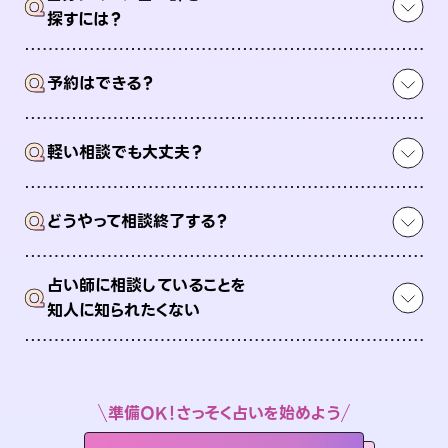
Q
探すには？
Q
予約はできる？
Q
軽い相談でも大丈夫？
Q
どうやって相談終了する？
占い師に相談していることを
Q
知人に知られたくない
準備OK！さっそく占いを始めよう