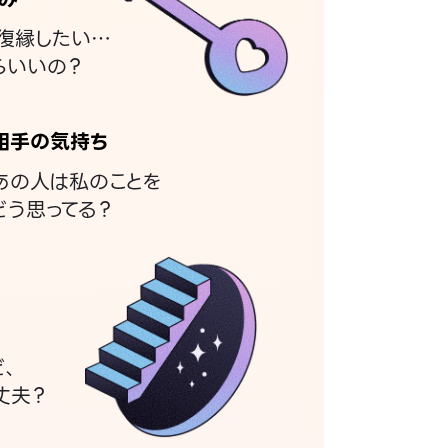
復縁したい…
らいいの？
相手の気持ち
あの人は私のことを
どう思ってる？
ど、
丈夫？