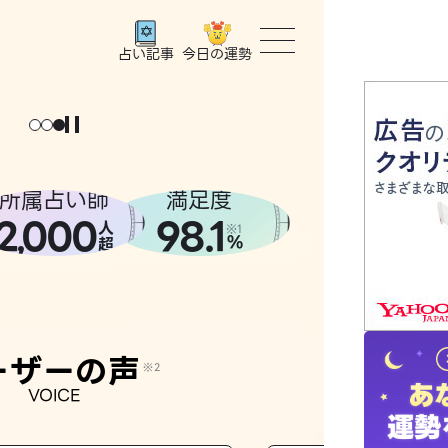
今日の運勢
占い記事
トップ
ょっと
。
元
気
に
な
った
、
話
し
たら
ユーザー
所属占い師
満足度
2
000
98.1
,
人
相談事例
※1
%
超
占いの流
おすすめ
ーザーの声
※2
VOICE
よくある