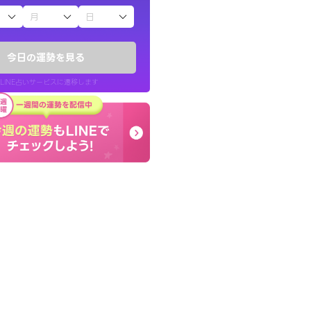
子（占）12星座占い
したが、先生のメッ
コーチのように占い結果
てお守りにしてま
り良くなる指針を提示し
今日の運勢を見る
LINE占いサービスに遷移します
40代 女性
LINE占いを開く
リ内のサービスページへ遷移します