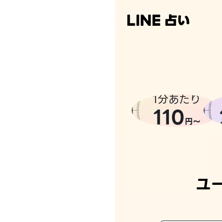
なんかち
1分あたり
110
円〜
ユ