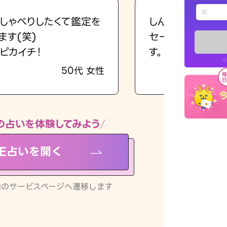
えもじの
しゃべりしたくて鑑定を
しんどくなってま
ます(笑)
セージを読み返し
占い記事
ピカイチ！
す。
※
50代 女性
お知らせ
の占いを体験してみよう
NE占いを開く
※LINEアプ
リ内のサービスページへ遷移します