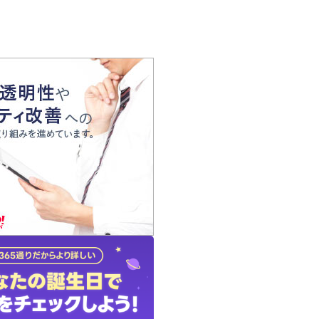
の声
れ
の占い師
質問