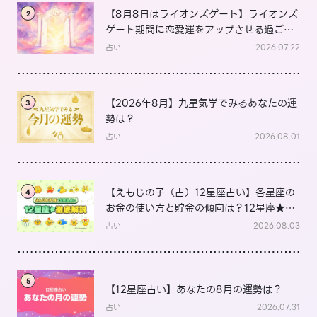
【8月8日はライオンズゲート】ライオンズ
2
ゲート期間に恋愛運をアップさせる過ごし
方は？
占い
2026.07.22
【2026年8月】九星気学でみるあなたの運
3
勢は？
占い
2026.08.01
【えもじの子（占）12星座占い】各星座の
4
お金の使い方と貯金の傾向は？12星座★徹
底解説
占い
2026.08.03
5
【12星座占い】あなたの8月の運勢は？
占い
2026.07.31