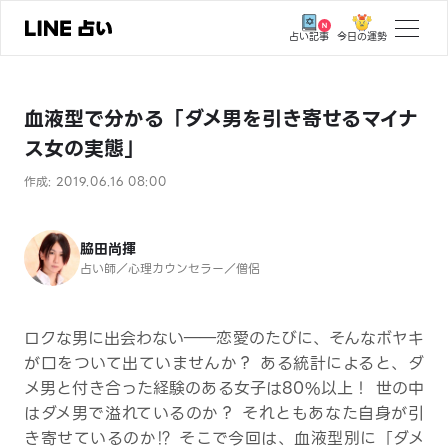
今日の運勢
占い記事
トップ
血液型で分かる「ダメ男を引き寄せるマイナ
ユーザーの声
ス女の実態」
相談事例
作成: 2019.06.16 08:00
占いの流れ
おすすめの占い師
脇田尚揮
占い師／心理カウンセラー／僧侶
よくある質問
えもじの子（占）12星座占い
ロクな男に出会わない――恋愛のたびに、そんなボヤキ
が口をついて出ていませんか？ ある統計によると、ダ
占い記事
メ男と付き合った経験のある女子は80%以上！ 世の中
はダメ男で溢れているのか？ それともあなた自身が引
お知らせ
き寄せているのか⁉ そこで今回は、血液型別に「ダメ