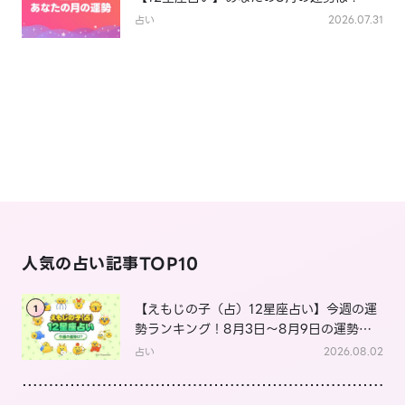
占い
2026.07.31
人気の占い記事TOP10
【えもじの子（占）12星座占い】今週の運
1
勢ランキング！8月3日～8月9日の運勢
は？
占い
2026.08.02