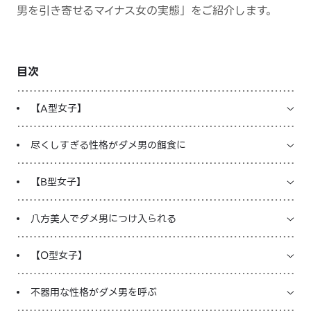
男を引き寄せるマイナス女の実態」をご紹介します。
LINE占いを開く
※LINEアプリ内のサービスページへ遷移します
目次
【A型女子】
尽くしすぎる性格がダメ男の餌食に
【B型女子】
八方美人でダメ男につけ入られる
【O型女子】
不器用な性格がダメ男を呼ぶ