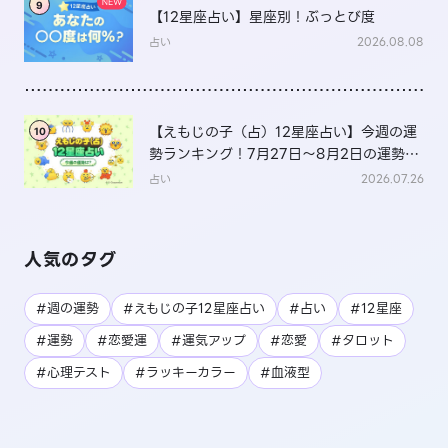
9
【12星座占い】星座別！ぶっとび度
占い
2026.08.08
【えもじの子（占）12星座占い】今週の運
10
勢ランキング！7月27日～8月2日の運勢
は？
占い
2026.07.26
人気のタグ
#週の運勢
#えもじの子12星座占い
#占い
#12星座
#運勢
#恋愛運
#運気アップ
#恋愛
#タロット
#心理テスト
#ラッキーカラー
#血液型