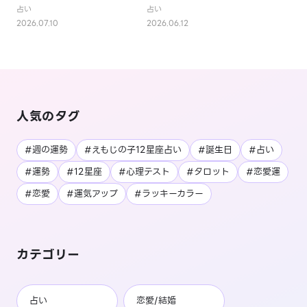
イミングは？
ものは？
占い
占い
2026.07.10
2026.06.12
人気のタグ
#週の運勢
#えもじの子12星座占い
#誕生日
#占い
#運勢
#12星座
#心理テスト
#タロット
#恋愛運
#恋愛
#運気アップ
#ラッキーカラー
カテゴリー
占い
恋愛/結婚