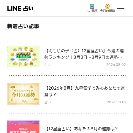
【えもじの子（占）12星座占い】各星座の
今日の運勢
占い記事
お金の使い方と貯金の傾向は？12星座★徹
トップ
新着占い記事
底解説
占い
2026.08.03
ユーザーの声
相談事例
【えもじの子（占）12星座占い】今週の運
勢ランキング！8月3日～8月9日の運勢
占いの流れ
は？
占い
2026.08.02
おすすめの占い師
よくある質問
【2026年8月】九星気学でみるあなたの運
勢は？
えもじの子（占）12星座占い
占い
2026.08.01
占い記事
お知らせ
【12星座占い】あなたの8月の運勢は？