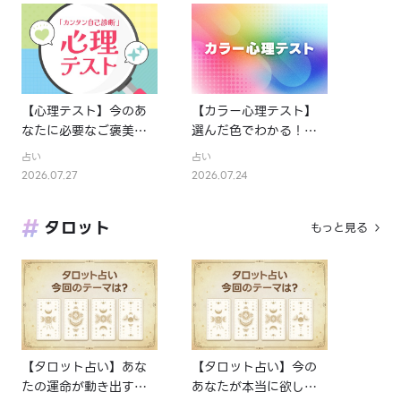
【心理テスト】今のあ
【カラー心理テスト】
なたに必要なご褒美を
選んだ色でわかる！あ
診断
なたの性格
占い
占い
2026.07.27
2026.07.24
タロット
もっと見る
【タロット占い】あな
【タロット占い】今の
たの運命が動き出すタ
あなたが本当に欲しい