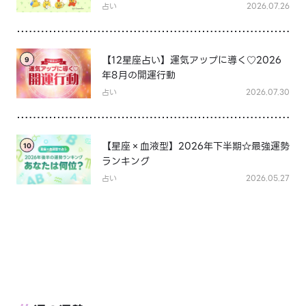
は？
占い
2026.07.26
【12星座占い】運気アップに導く♡2026
9
年8月の開運行動
占い
2026.07.30
【星座×血液型】2026年下半期☆最強運勢
10
ランキング
占い
2026.05.27