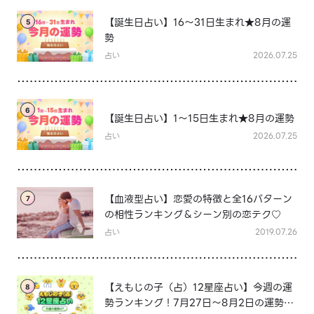
【誕生日占い】16～31日生まれ★8月の運
5
勢
占い
2026.07.25
6
【誕生日占い】1～15日生まれ★8月の運勢
占い
2026.07.25
【血液型占い】恋愛の特徴と全16パターン
7
の相性ランキング＆シーン別の恋テク♡
占い
2019.07.26
【えもじの子（占）12星座占い】今週の運
8
勢ランキング！7月27日～8月2日の運勢