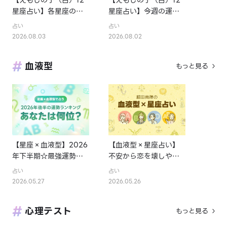
【えもじの子（占）12
【えもじの子（占）12
星座占い】各星座のお
星座占い】今週の運勢
金の使い方と貯金の傾
ランキング！8月3日～
占い
占い
向は？12星座★徹底解
8月9日の運勢は？
2026.08.03
2026.08.02
説
血液型
もっと見る
【星座×血液型】2026
【血液型×星座占い】
年下半期☆最強運勢ラ
不安から恋を壊しやす
ンキング
い女性を格付け！
占い
占い
2026.05.27
2026.05.26
心理テスト
もっと見る