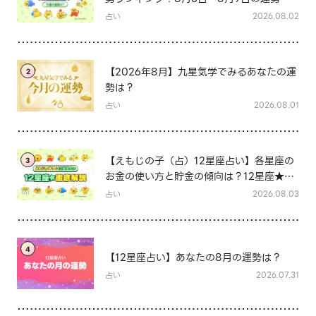
は？
占い
2026.08.02
【2026年8月】九星気学でみるあなたの運
2
勢は？
占い
2026.08.01
【えもじの子（占）12星座占い】各星座の
3
お金の使い方と貯金の傾向は？12星座★徹
底解説
占い
2026.08.03
4
【12星座占い】あなたの8月の運勢は？
占い
2026.07.31