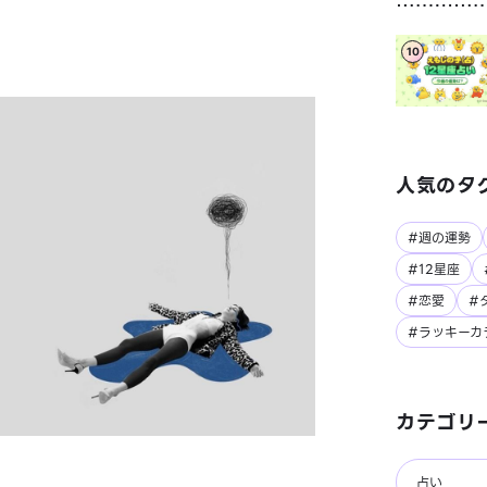
10
人気のタ
#週の運勢
#12星座
#恋愛
#
#ラッキーカ
カテゴリ
占い