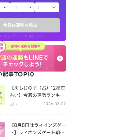
子（占）12星座占い
今日の運勢を見る
LINE占いサービスに遷移します
記事TOP10
LINE占いを開く
【えもじの子（占）12星座
リ内のサービスページへ遷移します
占い】今週の運勢ランキン
グ！8月3日～8月9日の運
占い
2026.08.02
勢は？
【8月8日はライオンズゲー
ト】ライオンズゲート期間