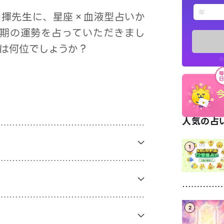
えもじの
尚揮先生に、星座×血液型占いか
半期の運勢を占っていただきまし
占い記事
は何位でしょうか？
※
お知らせ
人気の占い
1
※LINEアプ
2