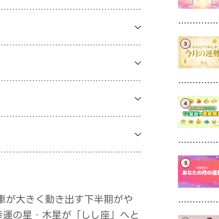
3
4
5
歯車が大きく動き出す下半期がや
幸運の星・木星が「しし座」へと