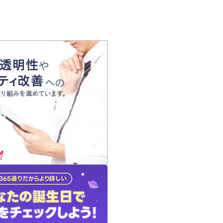
の声
れ
の占い師
質問