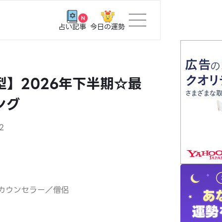
今日の運勢
占い記事
トップ
】2026年下半期☆最
ユーザー
ング
相談事例
2
占いの流
おすすめ
カウンセラー／僧侶
よくある