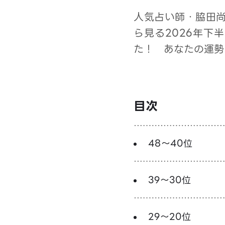
人気占い師・脇田
ら見る2026年下
た！ あなたの運勢
目次
48～40位
39～30位
29～20位