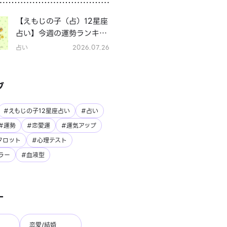
【えもじの子（占）12星座
占い】今週の運勢ランキン
グ！7月27日～8月2日の運
占い
2026.07.26
勢は？
グ
#えもじの子12星座占い
#占い
#運勢
#恋愛運
#運気アップ
タロット
#心理テスト
ラー
#血液型
ー
恋愛/結婚