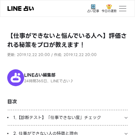
今日の運勢
占い記事
トップ
【仕事ができないと悩んでいる人へ】評価さ
ユーザーの声
れる秘策をプロが教えます！
相談事例
更新: 2019.12.22 20:00 / 作成: 2019.12.22 20:00
占いの流れ
おすすめの占い師
LINE占い編集部
24時間365日、LINEで占い♪
よくある質問
えもじの子（占）12星座占い
目次
占い記事
1.【診断テスト】「仕事できない度」チェック
お知らせ
2. 仕事ができない人の特徴と理由