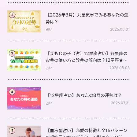
【2026年8月】九星気学でみるあなたの運
2
勢は？
占い
2026.08.01
【えもじの子（占）12星座占い】各星座の
3
お金の使い方と貯金の傾向は？12星座★徹
底解説
占い
2026.08.03
4
【12星座占い】あなたの8月の運勢は？
占い
2026.07.31
【血液型占い】恋愛の特徴と全16パターン
5