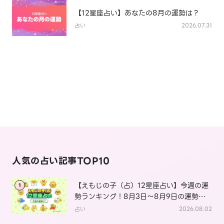
【12星座占い】あなたの8月の運勢は？
占い
2026.07.31
人気の占い記事TOP10
【えもじの子（占）12星座占い】今週の運
1
勢ランキング！8月3日～8月9日の運勢
は？
占い
2026.08.02