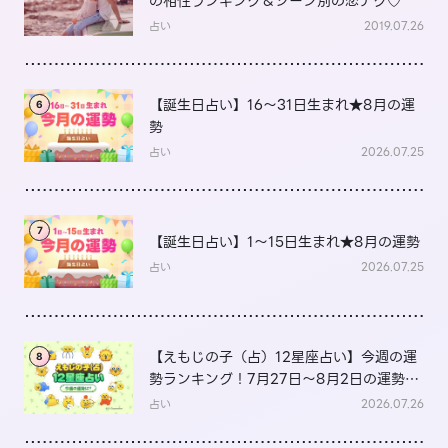
の相性ランキング＆シーン別の恋テク♡
占い
2019.07.26
【誕生日占い】16～31日生まれ★8月の運
6
勢
占い
2026.07.25
7
【誕生日占い】1～15日生まれ★8月の運勢
占い
2026.07.25
【えもじの子（占）12星座占い】今週の運
8
勢ランキング！7月27日～8月2日の運勢
は？
占い
2026.07.26