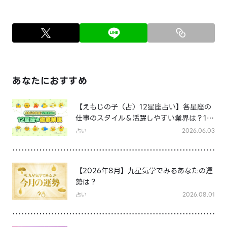
あなたにおすすめ
【えもじの子（占）12星座占い】各星座の
仕事のスタイル＆活躍しやすい業界は？12
星座★徹底解説
占い
2026.06.03
【2026年8月】九星気学でみるあなたの運
勢は？
占い
2026.08.01