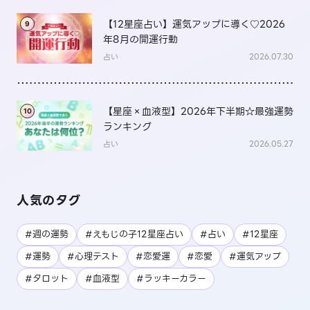
【12星座占い】運気アップに導く♡2026
9
年8月の開運行動
占い
2026.07.30
【星座×血液型】2026年下半期☆最強運勢
10
ランキング
占い
2026.05.27
人気のタグ
#週の運勢
#えもじの子12星座占い
#占い
#12星座
#運勢
#心理テスト
#恋愛運
#恋愛
#運気アップ
#タロット
#血液型
#ラッキーカラー