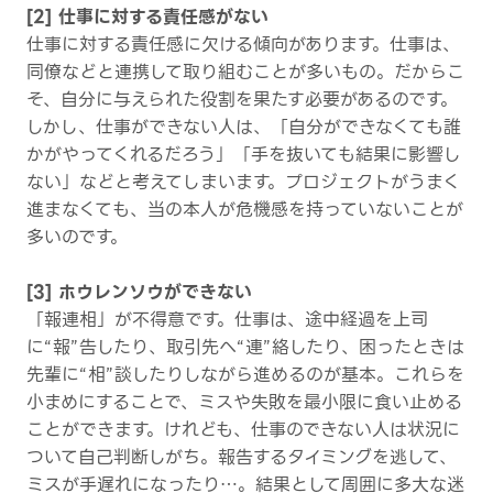
[2] 仕事に対する責任感がない
仕事に対する責任感に欠ける傾向があります。仕事は、
同僚などと連携して取り組むことが多いもの。だからこ
そ、自分に与えられた役割を果たす必要があるのです。
しかし、仕事ができない人は、「自分ができなくても誰
かがやってくれるだろう」「手を抜いても結果に影響し
ない」などと考えてしまいます。プロジェクトがうまく
進まなくても、当の本人が危機感を持っていないことが
多いのです。
[3] ホウレンソウができない
「報連相」が不得意です。仕事は、途中経過を上司
に“報”告したり、取引先へ“連”絡したり、困ったときは
先輩に“相”談したりしながら進めるのが基本。これらを
小まめにすることで、ミスや失敗を最小限に食い止める
ことができます。けれども、仕事のできない人は状況に
ついて自己判断しがち。報告するタイミングを逃して、
ミスが手遅れになったり…。結果として周囲に多大な迷