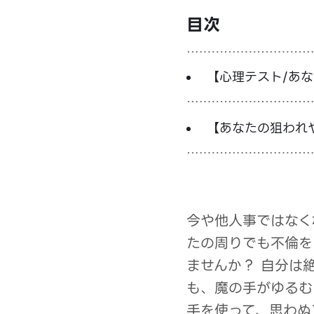
目次
【心理テスト/あ
ル】
【あなたの狙われ
今や他人事ではなく
たの周りでも不倫を
ませんか？ 自分は
も、魔の手がゆるむ
手を使って、思わぬ