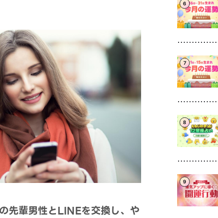
6
7
8
9
の先輩男性とLINEを交換し、や