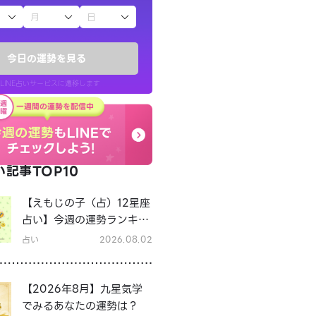
子（占）12星座占い
今日の運勢を見る
LINE占いサービスに遷移します
記事TOP10
LINE占いを開く
【えもじの子（占）12星座
リ内のサービスページへ遷移します
占い】今週の運勢ランキン
グ！8月3日～8月9日の運
占い
2026.08.02
勢は？
【2026年8月】九星気学
でみるあなたの運勢は？