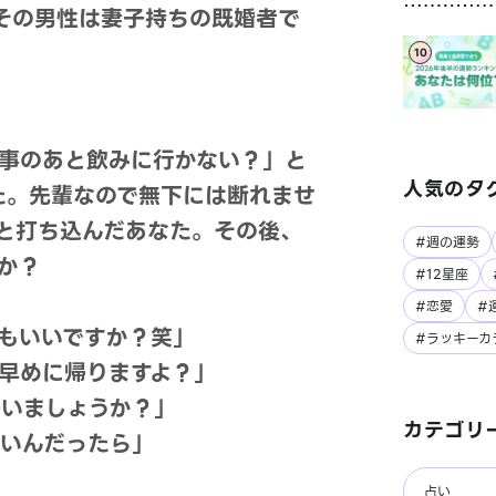
その男性は妻子持ちの既婚者で
10
事のあと飲みに行かない？」と
人気のタ
した。先輩なので無下には断れませ
と打ち込んだあなた。その後、
#週の運勢
か？
#12星座
#恋愛
#
でもいいですか？笑」
#ラッキーカ
で早めに帰りますよ？」
誘いましょうか？」
カテゴリ
ないんだったら」
占い