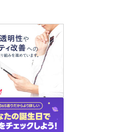
の声
れ
の占い師
質問