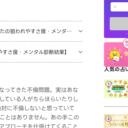
えもじの
占い記事
なたの狙われやすさ度・メンタ
※
お知らせ
やすさ度・メンタル診断結果】
人気の占い
1
※LINEアプ
なってきた不倫問題。実はあな
している人がちらほらいたりし
絶対に不倫しないと思っていて
ことはありません。あの手この
2
アプローチを仕掛けてくること