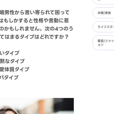
婚男性から言い寄られて困って
夫婦/家族
はもしかすると性格や言動に惹
ライフスタ
のかもしれません。次の4つのう
てはまるタイプはどれですか？
美容/ファ
ョン
しいタイプ
寡黙なタイプ
恋愛体質タイプ
サバタイプ