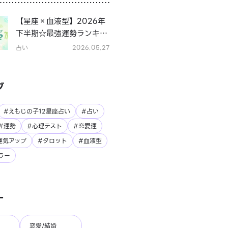
【星座×血液型】2026年
下半期☆最強運勢ランキン
グ
占い
2026.05.27
グ
#えもじの子12星座占い
#占い
#運勢
#心理テスト
#恋愛運
運気アップ
#タロット
#血液型
ラー
ー
恋愛/結婚