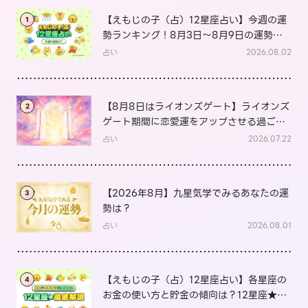
【えもじの子（占）12星座占い】今週の運
1
勢ランキング！8月3日～8月9日の運勢
は？
占い
2026.08.02
【8月8日はライオンズゲート】ライオンズ
2
ゲート期間に恋愛運をアップさせる過ごし
方は？
占い
2026.07.22
【2026年8月】九星気学でみるあなたの運
3
勢は？
占い
2026.08.01
【えもじの子（占）12星座占い】各星座の
4
お金の使い方と貯金の傾向は？12星座★徹