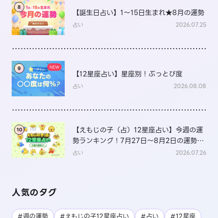
8
【誕生日占い】1～15日生まれ★8月の運勢
占い
2026.07.25
9
【12星座占い】星座別！ぶっとび度
占い
2026.08.08
【えもじの子（占）12星座占い】今週の運
10
勢ランキング！7月27日～8月2日の運勢
は？
占い
2026.07.26
人気のタグ
#週の運勢
#えもじの子12星座占い
#占い
#12星座