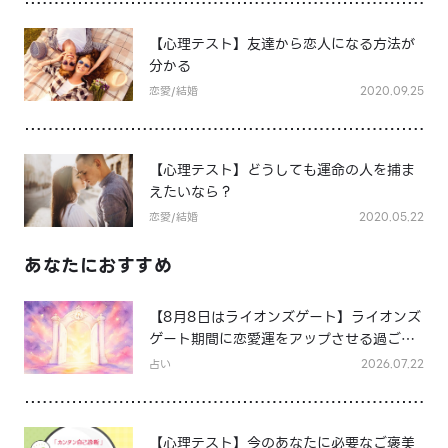
【心理テスト】友達から恋人になる方法が
分かる
恋愛/結婚
2020.09.25
【心理テスト】どうしても運命の人を捕ま
えたいなら？
恋愛/結婚
2020.05.22
あなたにおすすめ
【8月8日はライオンズゲート】ライオンズ
ゲート期間に恋愛運をアップさせる過ごし
方は？
占い
2026.07.22
【心理テスト】今のあなたに必要なご褒美