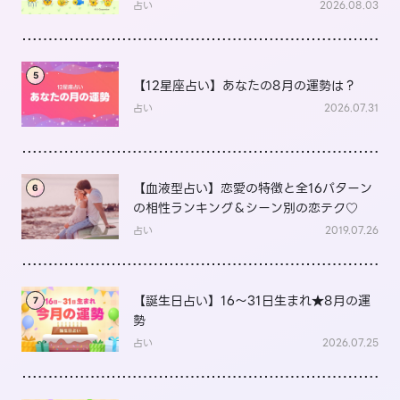
底解説
占い
2026.08.03
5
【12星座占い】あなたの8月の運勢は？
占い
2026.07.31
【血液型占い】恋愛の特徴と全16パターン
6
の相性ランキング＆シーン別の恋テク♡
占い
2019.07.26
【誕生日占い】16～31日生まれ★8月の運
7
勢
占い
2026.07.25