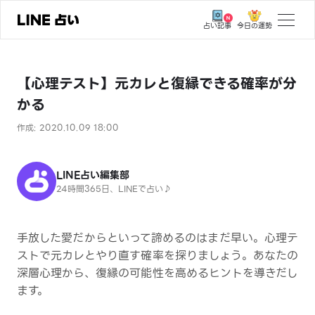
今日の運勢
占い記事
トップ
【心理テスト】元カレと復縁できる確率が分
ユーザーの声
かる
相談事例
作成: 2020.10.09 18:00
占いの流れ
おすすめの占い師
LINE占い編集部
24時間365日、LINEで占い♪
よくある質問
えもじの子（占）12星座占い
手放した愛だからといって諦めるのはまだ早い。心理テ
ストで元カレとやり直す確率を探りましょう。あなたの
占い記事
深層心理から、復縁の可能性を高めるヒントを導きだし
ます。
お知らせ