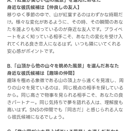
A.「紅葉が美しい山の風景」を選んだあなた
身近な彼氏候補は【仲良しの友人】
移りゆく季節の中で、山が紅葉するのはわずかな時期だ
け。様々な変化があるように、その時、その瞬間のあな
たを誰よりも知っているのが身近な友人です。プライベ
ートをよく知っている相手こそ、あなたの変化を受け入
れてくれる良き恋人になるはず。いつも隣にいてくれる
安心感がポイントです。
B.「山頂から他の山々を眺めた風景」を選んだあなた
身近な彼氏候補は【趣味の仲間】
趣味を極める象徴である山の頂上から遠くを見渡し、周
りの山々を見ているのは、同じ視点の相手を探している
から。同じ高さで物事を見られる相手こそ、あなたの良
きパートナー。同じ気持ちで夢を語れる人は、理解度も
高いはず。SNSの仲間でも「同志だ」と感じられる人な
ら彼氏候補になるでしょう。