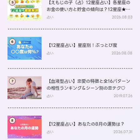
【えもじの子（占）12星座占い】各星座の
5
お金の使い方と貯金の傾向は？12星座★徹
底解説
占い
2026.08.03
6
【12星座占い】星座別！ぶっとび度
占い
2026.08.08
【血液型占い】恋愛の特徴と全16パターン
7
の相性ランキング＆シーン別の恋テク♡
占い
2019.07.26
8
【12星座占い】あなたの8月の運勢は？
占い
2026.07.31