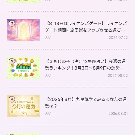
【8月8日はライオンズゲート】ライオンズ
2
ゲート期間に恋愛運をアップさせる過ごし
方は？
占い
2026.07.22
【えもじの子（占）12星座占い】今週の運
3
勢ランキング！8月3日～8月9日の運勢
は？
占い
2026.08.02
【2026年8月】九星気学でみるあなたの運
4
勢は？
占い
2026.08.01