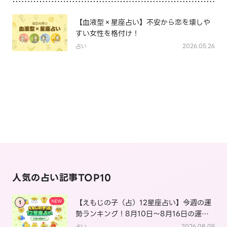
【血液型×星座占い】不安から恋を壊しや
すい女性を格付け！
占い
2026.05.26
人気の占い記事TOP10
【えもじの子（占）12星座占い】今週の運
1
勢ランキング！8月10日～8月16日の運勢
は？
占い
2026.08.09