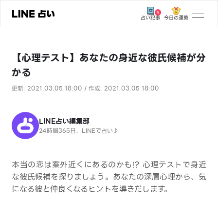
今日の運勢
占い記事
トップ
【心理テスト】あなたの身近な彼氏候補が分
ユーザーの声
かる
相談事例
更新: 2021.03.05 18:00 / 作成: 2021.03.05 18:00
占いの流れ
おすすめの占い師
LINE占い編集部
24時間365日、LINEで占い♪
よくある質問
えもじの子（占）12星座占い
本当の恋は案外近くにあるのかも!? 心理テストで身近
な彼氏候補を探りましょう。あなたの深層心理から、気
占い記事
になる彼と仲良くなるヒントを導きだします。
お知らせ