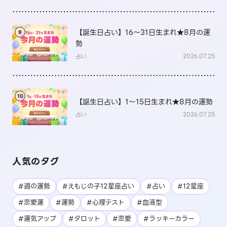
【誕生日占い】16～31日生まれ★8月の運
9
勢
占い
2026.07.25
10
【誕生日占い】1～15日生まれ★8月の運勢
占い
2026.07.25
人気のタグ
#週の運勢
#えもじの子12星座占い
#占い
#12星座
#恋愛運
#運勢
#心理テスト
#血液型
#運気アップ
#タロット
#恋愛
#ラッキーカラー