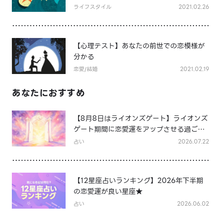
ライフスタイル
2021.02.26
【心理テスト】あなたの前世での恋模様が
分かる
恋愛/結婚
2021.02.19
あなたにおすすめ
【8月8日はライオンズゲート】ライオンズ
ゲート期間に恋愛運をアップさせる過ごし
方は？
占い
2026.07.22
【12星座占いランキング】2026年下半期
の恋愛運が良い星座★
占い
2026.06.02