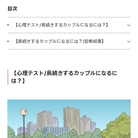
目次
LINE占いを開く
※LINEアプリ内のサービスページへ遷移します
【心理テスト/長続きするカップルになるには？】
【長続きするカップルになるには？/診断結果】
【心理テスト/長続きするカップルになるに
は？】