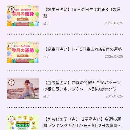
【誕生日占い】16～31日生まれ★8月の運
5
勢
占い
2026.07.25
6
【誕生日占い】1～15日生まれ★8月の運勢
占い
2026.07.25
【血液型占い】恋愛の特徴と全16パターン
7
の相性ランキング＆シーン別の恋テク♡
占い
2019.07.26
【えもじの子（占）12星座占い】今週の運
8
勢ランキング！7月27日～8月2日の運勢