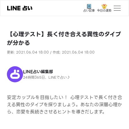
今日の運勢
占い記事
トップ
【心理テスト】長く付き合える異性のタイプ
ユーザーの声
が分かる
相談事例
更新: 2021.06.04 18:00 / 作成: 2021.06.04 18:00
占いの流れ
おすすめの占い師
LINE占い編集部
24時間365日、LINEで占い♪
よくある質問
えもじの子（占）12星座占い
安定カップルを目指したい！ 心理テストで長く付き合
える異性のタイプを探りましょう。あなたの深層心理か
占い記事
ら、恋愛を長続きさせるヒントを導きだします。
お知らせ