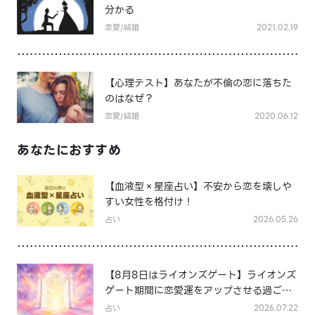
分かる
恋愛/結婚
2021.02.19
【心理テスト】あなたが不倫の恋に落ちた
のはなぜ？
恋愛/結婚
2020.06.12
あなたにおすすめ
【血液型×星座占い】不安から恋を壊しや
すい女性を格付け！
占い
2026.05.26
【8月8日はライオンズゲート】ライオンズ
ゲート期間に恋愛運をアップさせる過ごし
方は？
占い
2026.07.22