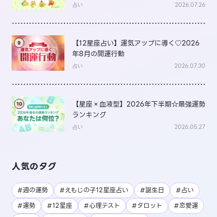
は？
占い
2026.07.26
【12星座占い】運気アップに導く♡2026
9
年8月の開運行動
占い
2026.07.30
【星座×血液型】2026年下半期☆最強運勢
10
ランキング
占い
2026.05.27
人気のタグ
#週の運勢
#えもじの子12星座占い
#誕生日
#占い
#運勢
#12星座
#心理テスト
#タロット
#恋愛運