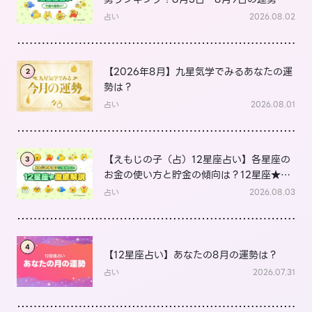
は？
占い
2026.08.02
【2026年8月】九星気学でみるあなたの運
2
勢は？
占い
2026.08.01
【えもじの子（占）12星座占い】各星座の
3
お金の使い方と貯金の傾向は？12星座★徹
底解説
占い
2026.08.03
4
【12星座占い】あなたの8月の運勢は？
占い
2026.07.31