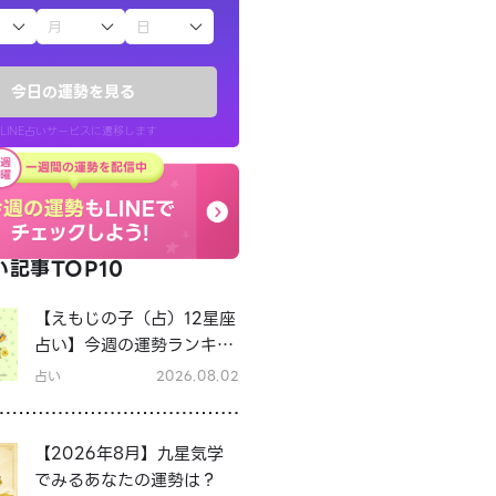
子（占）12星座占い
今日の運勢を見る
LINE占いサービスに遷移します
記事TOP10
LINE占いを開く
【えもじの子（占）12星座
リ内のサービスページへ遷移します
占い】今週の運勢ランキン
グ！8月3日～8月9日の運
占い
2026.08.02
勢は？
【2026年8月】九星気学
でみるあなたの運勢は？