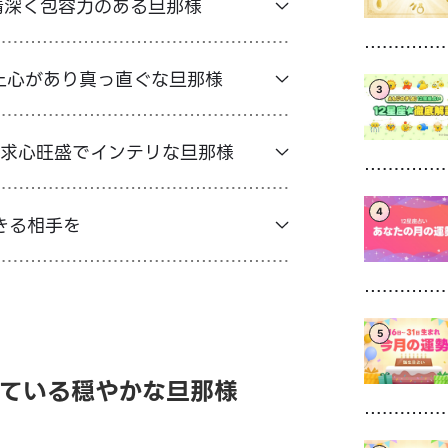
情深く包容力のある旦那様
上心があり真っ直ぐな旦那様
3
探求心旺盛でインテリな旦那様
4
きる相手を
5
している穏やかな旦那様