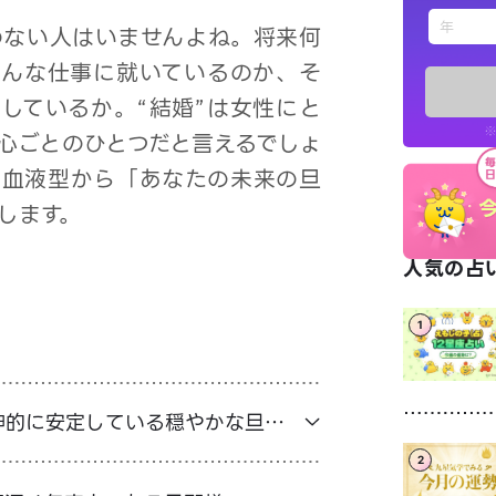
えもじの
のない人はいませんよね。将来何
どんな仕事に就いているのか、そ
占い記事
しているか。“結婚”は女性にと
※
心ごとのひとつだと言えるでしょ
お知らせ
の血液型から「あなたの未来の旦
します。
人気の占い
1
※LINEアプ
神的に安定している穏やかな旦那
2