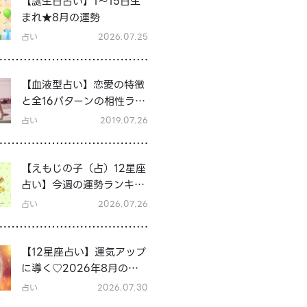
【誕生日占い】1～15日生
まれ★8月の運勢
占い
2026.07.25
【血液型占い】恋愛の特徴
と全16パターンの相性ラン
キング＆シーン別の恋テク
占い
2019.07.26
♡
【えもじの子（占）12星座
占い】今週の運勢ランキン
グ！7月27日～8月2日の運
占い
2026.07.26
勢は？
【12星座占い】運気アップ
に導く♡2026年8月の開
運行動
占い
2026.07.30