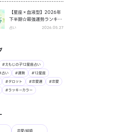
【星座×血液型】2026年
下半期☆最強運勢ランキン
グ
占い
2026.05.27
グ
#えもじの子12星座占い
#占い
#運勢
#12星座
#タロット
#恋愛運
#恋愛
#ラッキーカラー
ー
恋愛/結婚