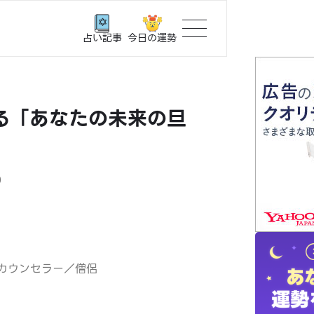
今日の運勢
占い記事
トップ
る「あなたの未来の旦
ユーザー
相談事例
0
占いの流
おすすめ
カウンセラー／僧侶
よくある