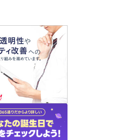
の声
れ
の占い師
質問