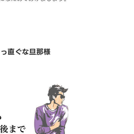
真っ直ぐな旦那様