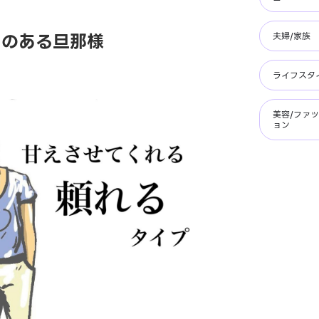
力のある旦那様
夫婦/家族
ライフスタ
美容/ファ
ョン