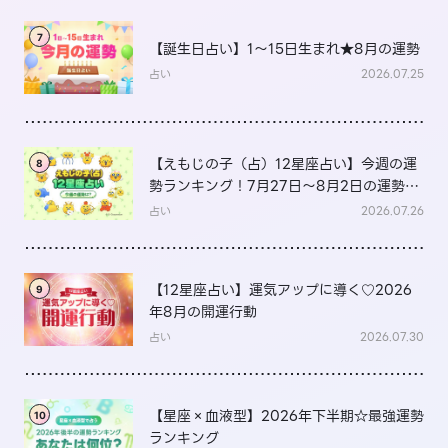
7
【誕生日占い】1～15日生まれ★8月の運勢
占い
2026.07.25
【えもじの子（占）12星座占い】今週の運
8
勢ランキング！7月27日～8月2日の運勢
は？
占い
2026.07.26
【12星座占い】運気アップに導く♡2026
9
年8月の開運行動
占い
2026.07.30
【星座×血液型】2026年下半期☆最強運勢
10
ランキング