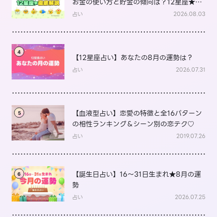
お金の使い方と貯金の傾向は？12星座★徹
底解説
占い
2026.08.03
4
【12星座占い】あなたの8月の運勢は？
占い
2026.07.31
【血液型占い】恋愛の特徴と全16パターン
5
の相性ランキング＆シーン別の恋テク♡
占い
2019.07.26
【誕生日占い】16～31日生まれ★8月の運
6
勢
占い
2026.07.25