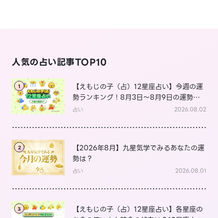
人気の占い記事TOP10
【えもじの子（占）12星座占い】今週の運
1
勢ランキング！8月3日～8月9日の運勢
は？
占い
2026.08.02
【2026年8月】九星気学でみるあなたの運
2
勢は？
占い
2026.08.01
【えもじの子（占）12星座占い】各星座の
3