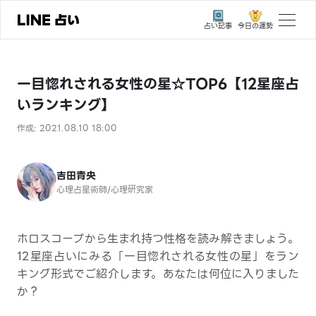
今日の運勢
占い記事
トップ
一目惚れされる女性の星☆TOP6【12星座占
ユーザーの声
いランキング】
相談事例
作成: 2021.08.10 18:00
占いの流れ
おすすめの占い師
吉田青央
心理占星術師/心理硏究家
よくある質問
えもじの子（占）12星座占い
ホロスコープから生まれ持つ性格を読み解きましょう。
12星座占いにみる「一目惚れされる女性の星」をラン
占い記事
キング形式でご紹介します。あなたは何位に入りました
か？
お知らせ