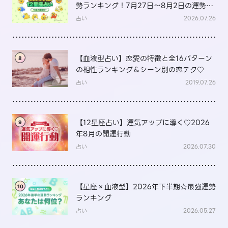
勢ランキング！7月27日～8月2日の運勢
は？
占い
2026.07.26
【血液型占い】恋愛の特徴と全16パターン
8
の相性ランキング＆シーン別の恋テク♡
占い
2019.07.26
【12星座占い】運気アップに導く♡2026
9
年8月の開運行動
占い
2026.07.30
【星座×血液型】2026年下半期☆最強運勢
10
ランキング
占い
2026.05.27