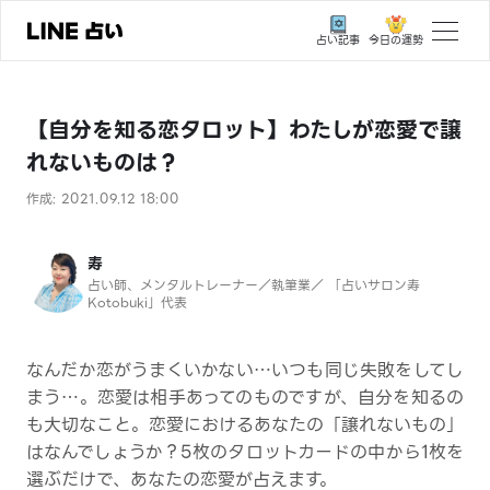
今日の運勢
占い記事
トップ
【自分を知る恋タロット】わたしが恋愛で譲
ユーザーの声
れないものは？
相談事例
作成: 2021.09.12 18:00
占いの流れ
寿
おすすめの占い師
占い師、メンタルトレーナー／執筆業／ 「占いサロン寿
Kotobuki」代表
よくある質問
えもじの子（占）12星座占い
なんだか恋がうまくいかない…いつも同じ失敗をしてし
まう…。恋愛は相手あってのものですが、自分を知るの
占い記事
も大切なこと。恋愛におけるあなたの「譲れないもの」
はなんでしょうか？5枚のタロットカードの中から1枚を
お知らせ
選ぶだけで、あなたの恋愛が占えます。