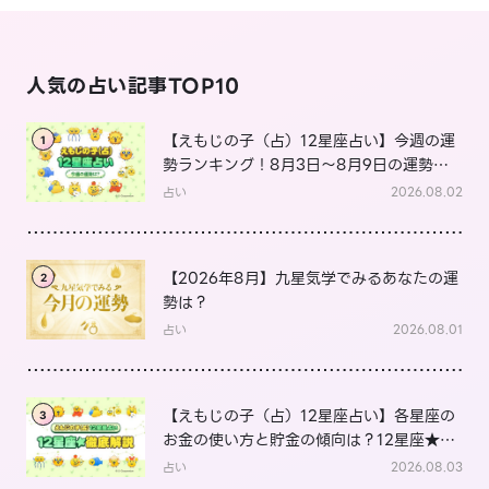
人気の占い記事TOP10
【えもじの子（占）12星座占い】今週の運
1
勢ランキング！8月3日～8月9日の運勢
は？
占い
2026.08.02
【2026年8月】九星気学でみるあなたの運
2
勢は？
占い
2026.08.01
【えもじの子（占）12星座占い】各星座の
3
お金の使い方と貯金の傾向は？12星座★徹
底解説
占い
2026.08.03