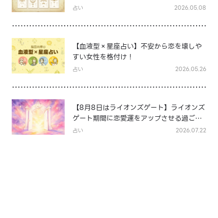
占い
2026.05.08
【血液型×星座占い】不安から恋を壊しや
すい女性を格付け！
占い
2026.05.26
【8月8日はライオンズゲート】ライオンズ
ゲート期間に恋愛運をアップさせる過ごし
方は？
占い
2026.07.22