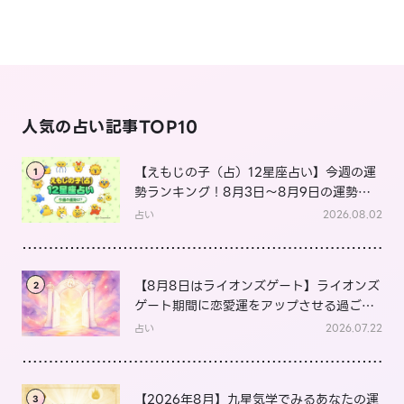
人気の占い記事TOP10
【えもじの子（占）12星座占い】今週の運
1
勢ランキング！8月3日～8月9日の運勢
は？
占い
2026.08.02
【8月8日はライオンズゲート】ライオンズ
2
ゲート期間に恋愛運をアップさせる過ごし
方は？
占い
2026.07.22
【2026年8月】九星気学でみるあなたの運
3