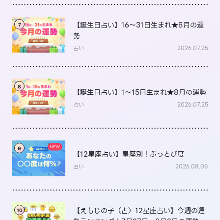
【誕生日占い】16～31日生まれ★8月の運
7
勢
占い
2026.07.25
8
【誕生日占い】1～15日生まれ★8月の運勢
占い
2026.07.25
9
【12星座占い】星座別！ぶっとび度
占い
2026.08.08
【えもじの子（占）12星座占い】今週の運
10