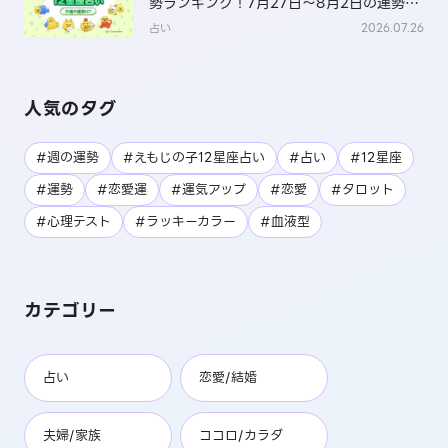
勢ランキング！7月27日～8月2日の運勢
は？
占い
2026.07.26
人気のタグ
#週の運勢
#えもじの子12星座占い
#占い
#12星座
#運勢
#恋愛運
#運気アップ
#恋愛
#タロット
#心理テスト
#ラッキーカラー
#血液型
カテゴリー
占い
恋愛/結婚
夫婦/家族
ココロ/カラダ