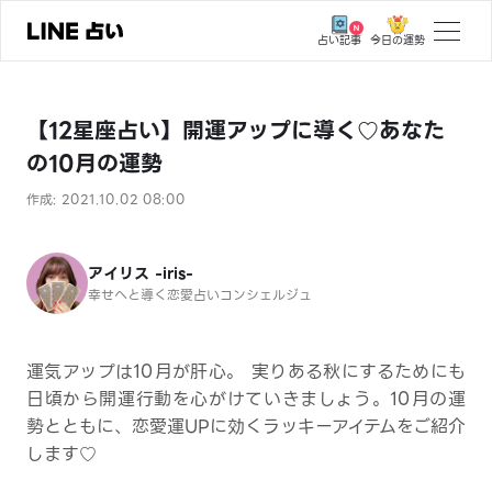
今日の運勢
占い記事
トップ
【12星座占い】開運アップに導く♡あなた
ユーザーの声
の10月の運勢
相談事例
作成: 2021.10.02 08:00
占いの流れ
おすすめの占い師
アイリス -iris-
幸せへと導く恋愛占いコンシェルジュ
よくある質問
えもじの子（占）12星座占い
運気アップは10月が肝心。 実りある秋にするためにも
日頃から開運行動を心がけていきましょう。10月の運
占い記事
勢とともに、恋愛運UPに効くラッキーアイテムをご紹介
します♡
お知らせ