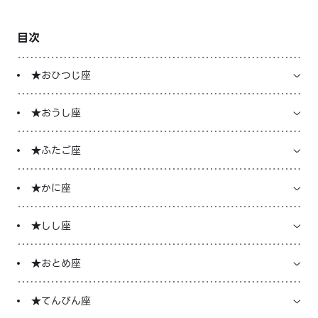
LINE占いを開く
目次
※LINEアプリ内のサービスページへ遷移します
★おひつじ座
★おうし座
★ふたご座
★かに座
★しし座
★おとめ座
★てんびん座