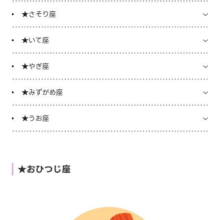
★さそり座
★いて座
★やぎ座
★みずがめ座
★うお座
★おひつじ座