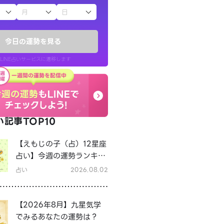
子（占）12星座占い
今日の運勢を見る
LINE占いサービスに遷移します
記事TOP10
LINE占いを開く
【えもじの子（占）12星座
リ内のサービスページへ遷移します
占い】今週の運勢ランキン
グ！8月3日～8月9日の運
占い
2026.08.02
勢は？
【2026年8月】九星気学
でみるあなたの運勢は？