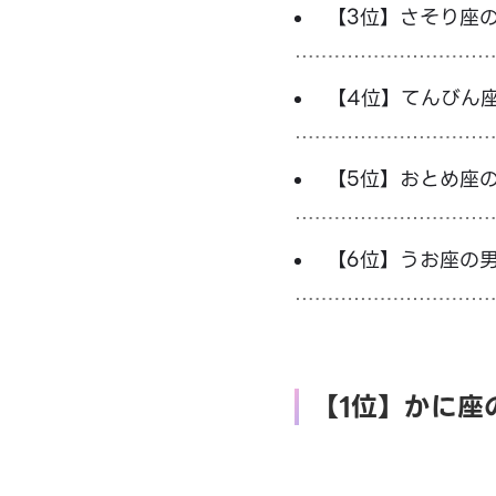
【3位】さそり座
【4位】てんびん
【5位】おとめ座
【6位】うお座の
【1位】かに座