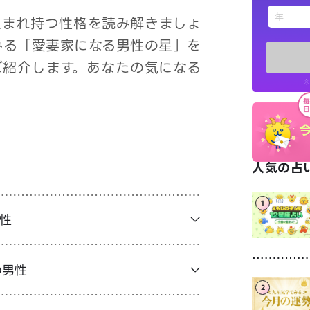
えもじの
生まれ持つ性格を読み解きましょ
みる「愛妻家になる男性の星」を
占い記事
ご紹介します。あなたの気になる
※
お知らせ
人気の占い
1
※LINEアプ
性
の男性
2