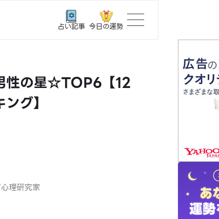
今日の運勢
占い記事
トップ
性の星☆TOP6【12
ユーザー
キング】
相談事例
占いの流
おすすめ
/心理硏究家
よくある