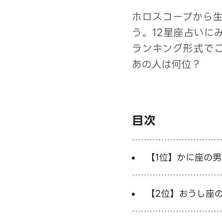
ホロスコープから
う。12星座占いに
ランキング形式で
あの人は何位？
目次
【1位】かに座の男
【2位】おうし座