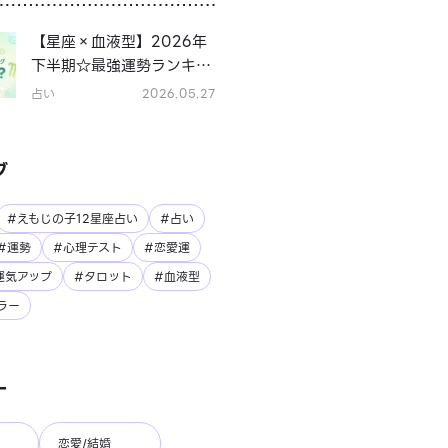
【星座×血液型】2026年
下半期☆最強運勢ランキン
グ
占い
2026.05.27
グ
#えもじの子12星座占い
#占い
#運勢
#心理テスト
#恋愛運
運気アップ
#タロット
#血液型
ラー
ー
恋愛/結婚