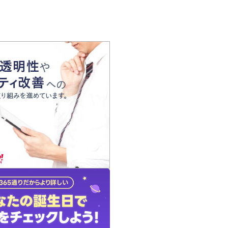
の声
れ
の占い師
質問