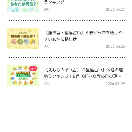
ランキング
占い
2026.05.27
【血液型×星座占い】不安から恋を壊しや
すい女性を格付け！
占い
2026.05.26
【えもじの子（占）12星座占い】今週の運
勢ランキング！8月10日～8月16日の運勢
は？
占い
2026.08.09