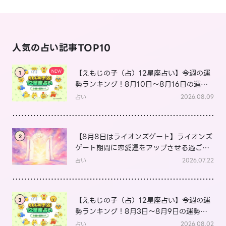
人気の占い記事TOP10
【えもじの子（占）12星座占い】今週の運
1
勢ランキング！8月10日～8月16日の運勢
は？
占い
2026.08.09
【8月8日はライオンズゲート】ライオンズ
2
ゲート期間に恋愛運をアップさせる過ごし
方は？
占い
2026.07.22
【えもじの子（占）12星座占い】今週の運
3
勢ランキング！8月3日～8月9日の運勢
は？
占い
2026.08.02