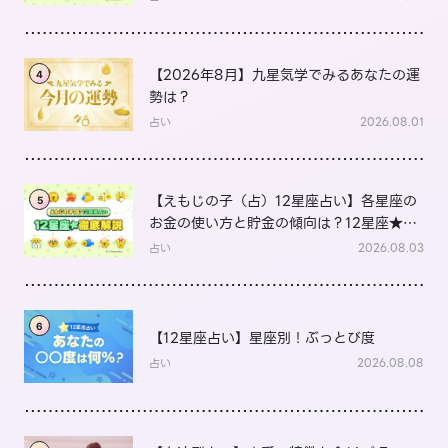
【2026年8月】九星気学でみるあなたの運
4
勢は？
占い
2026.08.01
【えもじの子（占）12星座占い】各星座の
5
お金の使い方と貯金の傾向は？12星座★徹
底解説
占い
2026.08.03
6
【12星座占い】星座別！ぶっとび度
占い
2026.08.08