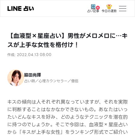
今日の運勢
占い記事
トップ
【血液型×星座占い】男性がメロメロに…キ
ユーザーの声
スが上手な女性を格付け！
相談事例
作成: 2022.04.13 08:00
占いの流れ
おすすめの占い師
脇田尚揮
占い師／心理カウンセラー／僧侶
よくある質問
えもじの子（占）12星座占い
キスの傾向は人それぞれ異なっていますが、それを実際
に判断することはなかなかできないもの。あなたはいっ
占い記事
たいどんなキスを好み、どのようなテクニックを潜在的
に持つのでしょうか。そこで今回は、血液型×星座占い
お知らせ
から「キスが上手な女性」をランキング形式でご紹介い