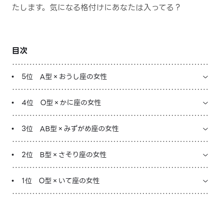
たします。気になる格付けにあなたは入ってる？
LINE占いを開く
※LINEアプリ内のサービスページへ遷移します
目次
5位 A型×おうし座の女性
4位 O型×かに座の女性
3位 AB型×みずがめ座の女性
2位 B型×さそり座の女性
1位 O型×いて座の女性