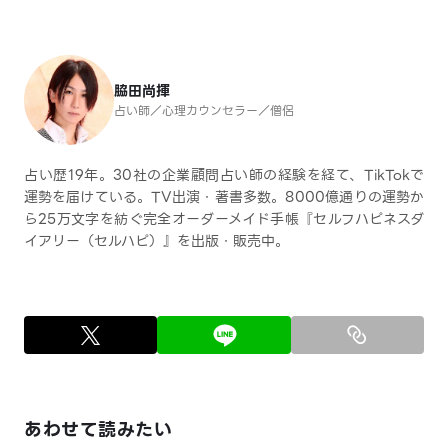
脇田尚揮
占い師／心理カウンセラー／僧侶
占い歴19年。30社の企業顧問占い師の経験を経て、TikTokで
運勢を届けている。TV出演・著書多数。8000億通りの運勢か
ら25万文字を紡ぐ完全オーダーメイド手帳『セルフハピネスダ
イアリー（セルハピ）』を出版・販売中。
あわせて読みたい