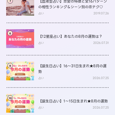
【血液型占い】恋愛の特徴と全16パターン
7
の相性ランキング＆シーン別の恋テク♡
占い
2019.07.26
8
【12星座占い】あなたの8月の運勢は？
占い
2026.07.31
【誕生日占い】16～31日生まれ★8月の運
9
勢
占い
2026.07.25
10
【誕生日占い】1～15日生まれ★8月の運勢
占い
2026.07.25