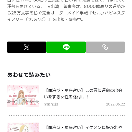
占い歴19年。30社の企業顧問占い師の経験を経て、TikTokで
運勢を届けている。TV出演・著書多数。8000億通りの運勢か
ら25万文字を紡ぐ完全オーダーメイド手帳『セルフハピネスダ
イアリー（セルハピ）』を出版・販売中。
あわせて読みたい
【血液型×星座占い】この夏に運命の出会
いをする女性を格付け！
恋愛/結婚
2022.06.22
【血液型×星座占い】イケメンに好かれや