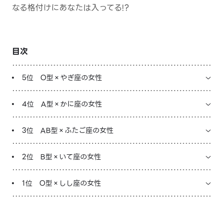
なる格付けにあなたは入ってる!?
LINE占いを開く
※LINEアプリ内のサービスページへ遷移します
目次
5位 O型×やぎ座の女性
4位 A型×かに座の女性
3位 AB型×ふたご座の女性
2位 B型×いて座の女性
1位 O型×しし座の女性