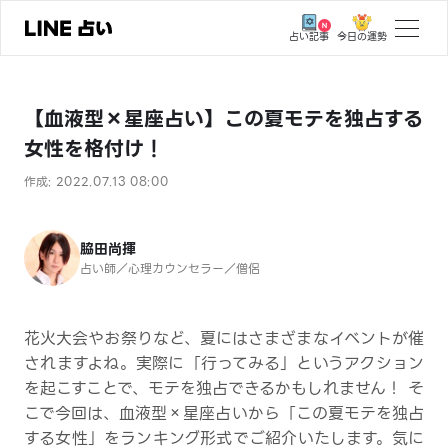
今日の運勢
占い記事
トップ
【血液型×星座占い】この夏モテを独占する
ユーザーの声
女性を格付け！
相談事例
作成: 2022.07.13 08:00
占いの流れ
おすすめの占い師
脇田尚揮
占い師／心理カウンセラー／僧侶
よくある質問
えもじの子（占）12星座占い
花火大会やお祭りなど、夏にはさまざまなイベントが催
されますよね。実際に「行ってみる」というアクション
占い記事
を起こすことで、モテを独占できるかもしれません！ そ
こで今回は、血液型×星座占いから「この夏モテを独占
お知らせ
する女性」をランキング形式でご紹介いたします。気に