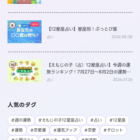
9
【12星座占い】星座別！ぶっとび度
占い
2026.08.08
【えもじの子（占）12星座占い】今週の運
10
勢ランキング！7月27日～8月2日の運勢
は？
占い
2026.07.26
人気のタグ
#週の運勢
#えもじの子12星座占い
#占い
#12星座
#運勢
#恋愛運
#運気アップ
#恋愛
#タロット