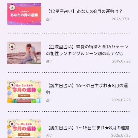
5
【12星座占い】あなたの8月の運勢は？
占い
2026.07.31
【血液型占い】恋愛の特徴と全16パターン
6
の相性ランキング＆シーン別の恋テク♡
占い
2019.07.26
【誕生日占い】16～31日生まれ★8月の運
7
勢
占い
2026.07.25
8
【誕生日占い】1～15日生まれ★8月の運勢
占い
2026.07.25