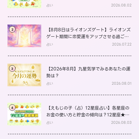
は？
占い
2026.08.02
【8月8日はライオンズゲート】ライオンズ
2
ゲート期間に恋愛運をアップさせる過ごし
方は？
占い
2026.07.22
【2026年8月】九星気学でみるあなたの運
3
勢は？
占い
2026.08.01
【えもじの子（占）12星座占い】各星座の
4
お金の使い方と貯金の傾向は？12星座★徹
底解説
占い
2026.08.03