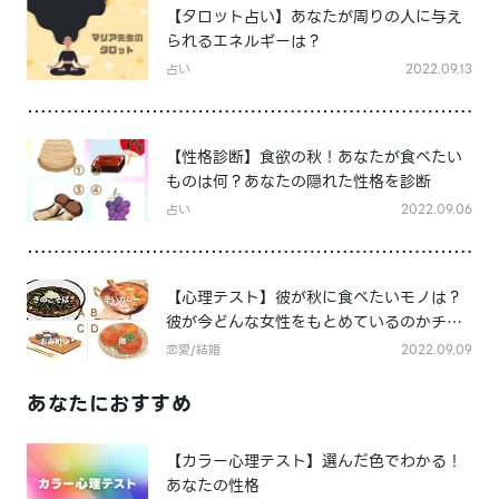
【タロット占い】あなたが周りの人に与え
られるエネルギーは？
占い
2022.09.13
【性格診断】食欲の秋！あなたが食べたい
ものは何？あなたの隠れた性格を診断
占い
2022.09.06
【心理テスト】彼が秋に食べたいモノは？
彼が今どんな女性をもとめているのかチェ
ック！
恋愛/結婚
2022.09.09
あなたにおすすめ
【カラー心理テスト】選んだ色でわかる！
あなたの性格