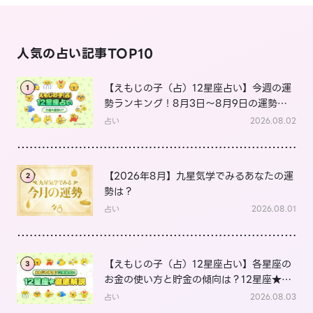
人気の占い記事TOP10
【えもじの子（占）12星座占い】今週の運
1
勢ランキング！8月3日～8月9日の運勢
は？
占い
2026.08.02
【2026年8月】九星気学でみるあなたの運
2
勢は？
占い
2026.08.01
【えもじの子（占）12星座占い】各星座の
3
お金の使い方と貯金の傾向は？12星座★徹
底解説
占い
2026.08.03