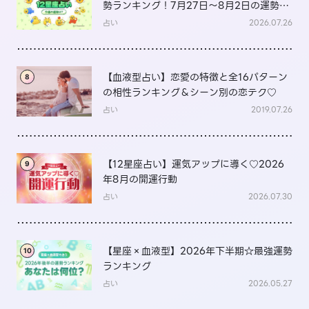
勢ランキング！7月27日～8月2日の運勢
は？
占い
2026.07.26
【血液型占い】恋愛の特徴と全16パターン
8
の相性ランキング＆シーン別の恋テク♡
占い
2019.07.26
【12星座占い】運気アップに導く♡2026
9
年8月の開運行動
占い
2026.07.30
【星座×血液型】2026年下半期☆最強運勢
10
ランキング
占い
2026.05.27