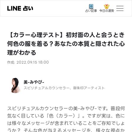
今日の運勢
占い記事
トップ
【カラー心理テスト】初対面の人と会うとき
ユーザーの声
何色の服を着る？あなたの本質と隠された心
相談事例
理がわかる
占いの流れ
作成: 2022.09.15 18:00
おすすめの占い師
美-みやび-
よくある質問
スピリチュアルカウンセラー、御朱印アーティスト
えもじの子（占）12星座占い
スピリチュアルカウンセラーの美-みやび-です。普段何
占い記事
気なく目している「色（カラー）」。ですが実は、色に
お知らせ
は様々なメッセージが含まれていることをご存知でしょ
うか？ そんな色が与えるメッセージを、様々な視点か