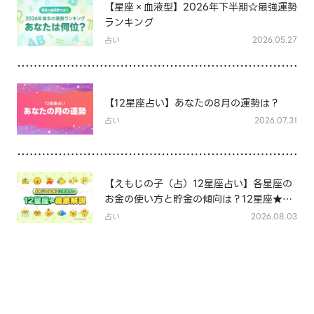
【星座×血液型】2026年下半期☆最強運勢
ランキング
占い
2026.05.27
【12星座占い】あなたの8月の運勢は？
占い
2026.07.31
【えもじの子（占）12星座占い】各星座の
お金の使い方と貯金の傾向は？12星座★徹
底解説
占い
2026.08.03