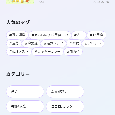
は？
占い
2026.07.26
人気のタグ
#週の運勢
#えもじの子12星座占い
#占い
#12星座
#運勢
#恋愛運
#運気アップ
#恋愛
#タロット
#心理テスト
#ラッキーカラー
#血液型
カテゴリー
占い
恋愛/結婚
夫婦/家族
ココロ/カラダ