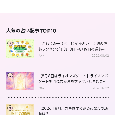
人気の占い記事TOP10
【えもじの子（占）12星座占い】今週の運
1
勢ランキング！8月3日～8月9日の運勢
は？
占い
2026.08.02
【8月8日はライオンズゲート】ライオンズ
2
ゲート期間に恋愛運をアップさせる過ごし
方は？
占い
2026.07.22
【2026年8月】九星気学でみるあなたの運
3
勢は？