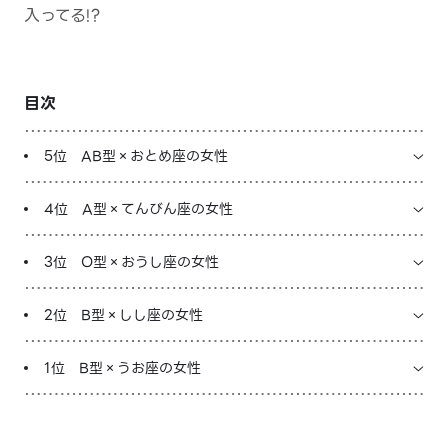
入ってる!?
LINE占いを開く
※LINEアプリ内のサービスページへ遷移します
目次
5位 AB型×おとめ座の女性
4位 A型×てんびん座の女性
3位 O型×おうし座の女性
2位 B型×しし座の女性
1位 B型×うお座の女性