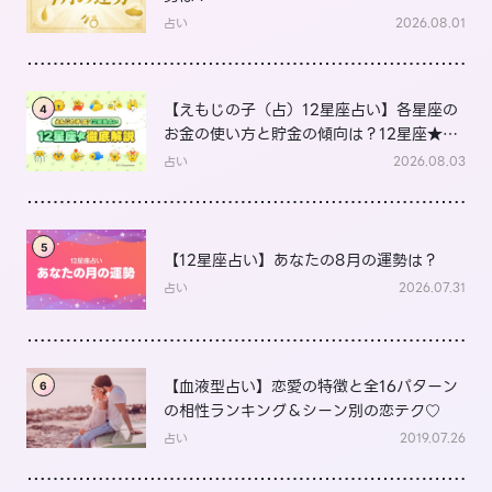
占い
2026.08.01
【えもじの子（占）12星座占い】各星座の
4
お金の使い方と貯金の傾向は？12星座★徹
底解説
占い
2026.08.03
5
【12星座占い】あなたの8月の運勢は？
占い
2026.07.31
【血液型占い】恋愛の特徴と全16パターン
6
の相性ランキング＆シーン別の恋テク♡
占い
2019.07.26