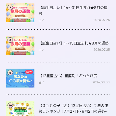
【誕生日占い】16～31日生まれ★8月の運
7
勢
占い
2026.07.25
8
【誕生日占い】1～15日生まれ★8月の運勢
占い
2026.07.25
9
【12星座占い】星座別！ぶっとび度
占い
2026.08.08
【えもじの子（占）12星座占い】今週の運
10
勢ランキング！7月27日～8月2日の運勢