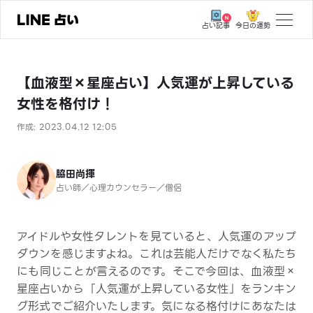
今日の運勢
占い記事
トップ
【血液型×星座占い】人気運が上昇している
ユーザーの声
女性を格付け！
相談事例
作成: 2023.04.12 12:05
占いの流れ
おすすめの占い師
脇田尚揮
占い師／心理カウンセラー／僧侶
よくある質問
えもじの子（占）12星座占い
アイドルや女性タレントを見ていると、人気運のアップ
ダウンを感じますよね。これは芸能人だけでなく私たち
占い記事
にも同じことが言えるのです。そこで今回は、血液型×
星座占いから「人気運が上昇している女性」をランキン
お知らせ
グ形式でご紹介いたします。気になる格付けにあなたは