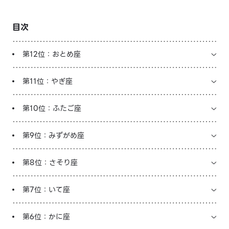
LINE占いを開く
目次
※LINEアプリ内のサービスページへ遷移します
第12位：おとめ座
第11位：やぎ座
第10位：ふたご座
第9位：みずがめ座
第8位：さそり座
第7位：いて座
第6位：かに座