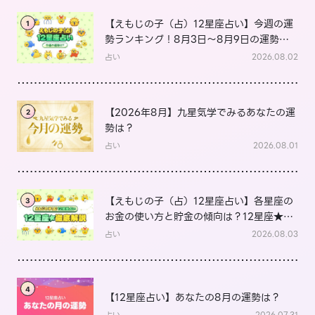
【えもじの子（占）12星座占い】今週の運
1
勢ランキング！8月3日～8月9日の運勢
は？
占い
2026.08.02
【2026年8月】九星気学でみるあなたの運
2
勢は？
占い
2026.08.01
【えもじの子（占）12星座占い】各星座の
3
お金の使い方と貯金の傾向は？12星座★徹
底解説
占い
2026.08.03
4
【12星座占い】あなたの8月の運勢は？
占い
2026.07.31