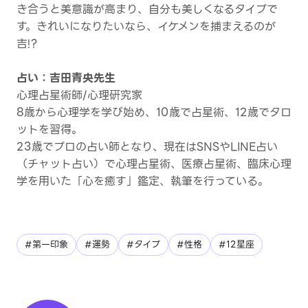
き合うと美意識が高まり、自分も美しくなるタイプで
す。きれいになりたいなら、イケメンを捕まえるのが
吉!?
占い：吉田青央先生
心理占星術師/心理硏究家
8歳から心理学を学び始め、10歳で占星術、12歳でタロ
ットを習得。
23歳でプロの占い師となり、現在はSNSやLINE占い
（チャット占い）で心理占星術、医療占星術、臨床心理
学を用いた「心を癒す」鑑定、執筆を行っている。
#第一印象
#運勢
#タイプ
#性格
#12星座