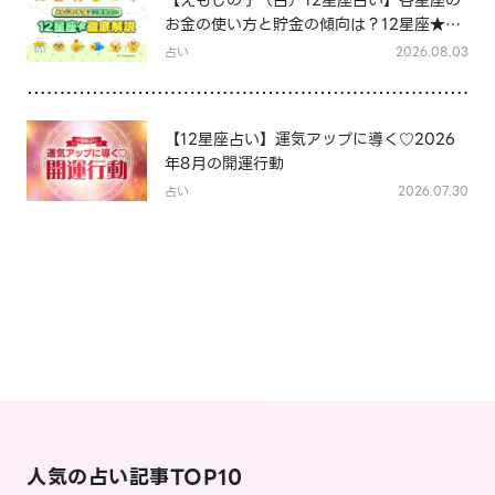
お金の使い方と貯金の傾向は？12星座★徹
底解説
占い
2026.08.03
【12星座占い】運気アップに導く♡2026
年8月の開運行動
占い
2026.07.30
人気の占い記事TOP10