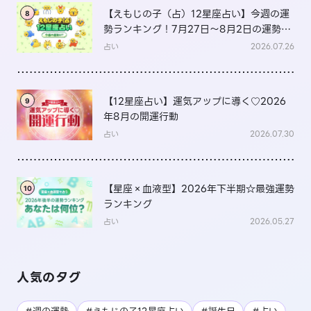
【えもじの子（占）12星座占い】今週の運
8
勢ランキング！7月27日～8月2日の運勢
は？
占い
2026.07.26
【12星座占い】運気アップに導く♡2026
9
年8月の開運行動
占い
2026.07.30
【星座×血液型】2026年下半期☆最強運勢
10
ランキング
占い
2026.05.27
人気のタグ