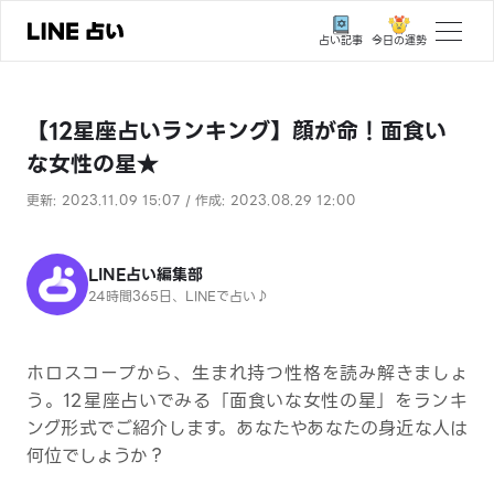
今日の運勢
占い記事
トップ
【12星座占いランキング】顔が命！面食い
ユーザーの声
な女性の星★
相談事例
更新: 2023.11.09 15:07 / 作成: 2023.08.29 12:00
占いの流れ
おすすめの占い師
LINE占い編集部
24時間365日、LINEで占い♪
よくある質問
えもじの子（占）12星座占い
ホロスコープから、生まれ持つ性格を読み解きましょ
う。12星座占いでみる「面食いな女性の星」をランキ
占い記事
ング形式でご紹介します。あなたやあなたの身近な人は
何位でしょうか？
お知らせ