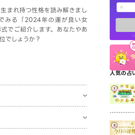
えもじの
、生まれ持つ性格を読み解きまし
でみる「2024年の運が良い女
占い記事
形式でご紹介します。あなたやあ
※
位でしょうか？
お知らせ
人気の占い
1
※LINEアプ
2