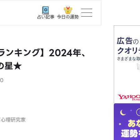
今日の運勢
占い記事
トップ
ランキング】2024年、
ユーザー
の星★
相談事例
00
占いの流
おすすめ
/心理硏究家
よくある