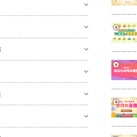
3
座
4
座
5