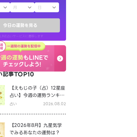
子（占）12星座占い
今日の運勢を見る
LINE占いサービスに遷移します
記事TOP10
LINE占いを開く
【えもじの子（占）12星座
リ内のサービスページへ遷移します
占い】今週の運勢ランキン
グ！8月3日～8月9日の運
占い
2026.08.02
勢は？
【2026年8月】九星気学
でみるあなたの運勢は？