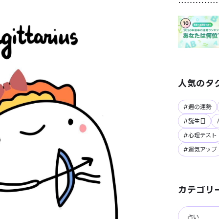
10
人気のタ
#週の運勢
#誕生日
#心理テスト
#運気アップ
カテゴリ
占い