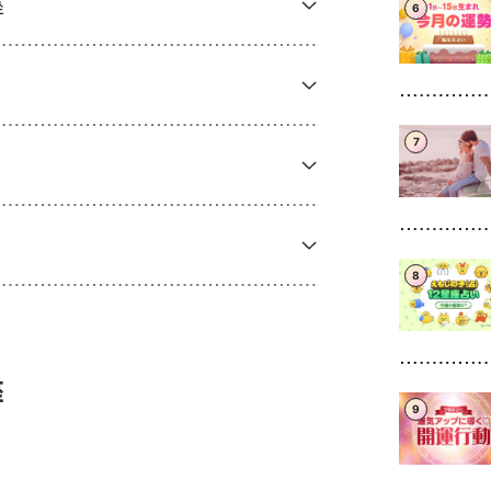
座
6
7
8
座
9