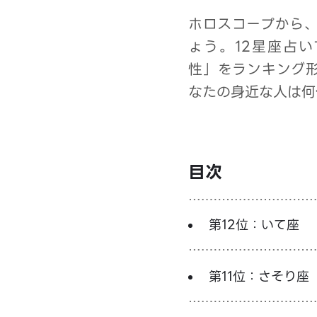
ホロスコープから
ょう。12星座占い
性」をランキング
なたの身近な人は何
目次
第12位：いて座
第11位：さそり座