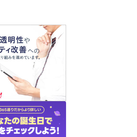
の声
れ
の占い師
質問