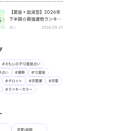
【星座×血液型】2026年
下半期☆最強運勢ランキン
グ
占い
2026.05.27
グ
#えもじの子12星座占い
#占い
#運勢
#12星座
#タロット
#恋愛運
#恋愛
#ラッキーカラー
ー
恋愛/結婚