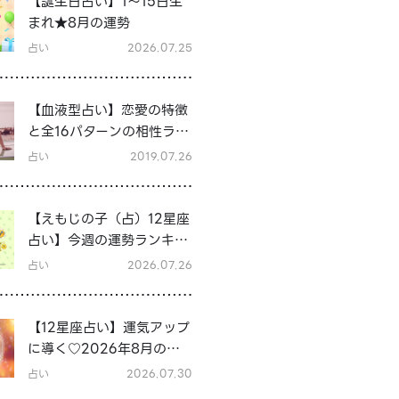
【誕生日占い】1～15日生
まれ★8月の運勢
占い
2026.07.25
【血液型占い】恋愛の特徴
と全16パターンの相性ラン
キング＆シーン別の恋テク
占い
2019.07.26
♡
【えもじの子（占）12星座
占い】今週の運勢ランキン
グ！7月27日～8月2日の運
占い
2026.07.26
勢は？
【12星座占い】運気アップ
に導く♡2026年8月の開
運行動
占い
2026.07.30