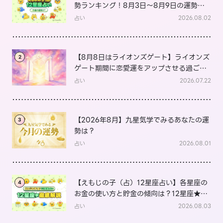
勢ランキング！8月3日～8月9日の運勢
は？
占い
2026.08.02
【8月8日はライオンズゲート】ライオンズ
2
ゲート期間に恋愛運をアップさせる過ごし
方は？
占い
2026.07.22
【2026年8月】九星気学でみるあなたの運
3
勢は？
占い
2026.08.01
【えもじの子（占）12星座占い】各星座の
4
お金の使い方と貯金の傾向は？12星座★徹
底解説
占い
2026.08.03