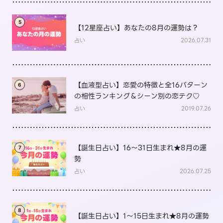
5
【12星座占い】あなたの8月の運勢は？
占い
2026.07.31
【血液型占い】恋愛の特徴と全16パターン
6
の相性ランキング＆シーン別の恋テク♡
占い
2019.07.26
【誕生日占い】16～31日生まれ★8月の運
7
勢
占い
2026.07.25
8
【誕生日占い】1～15日生まれ★8月の運勢