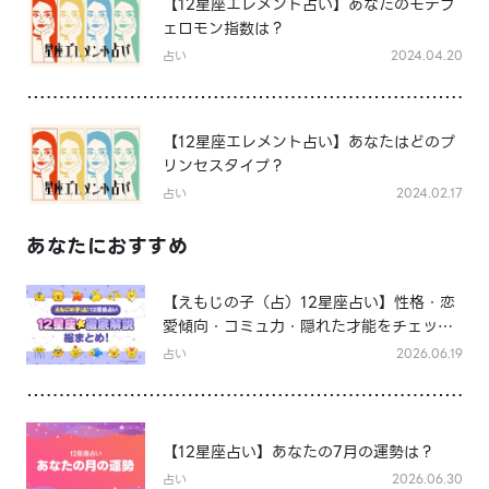
【12星座エレメント占い】あなたのモテフ
ェロモン指数は？
占い
2024.04.20
【12星座エレメント占い】あなたはどのプ
リンセスタイプ？
占い
2024.02.17
あなたにおすすめ
【えもじの子（占）12星座占い】性格・恋
愛傾向・コミュ力・隠れた才能をチェッ
ク！12星座★徹底解説まとめ
占い
2026.06.19
【12星座占い】あなたの7月の運勢は？
占い
2026.06.30