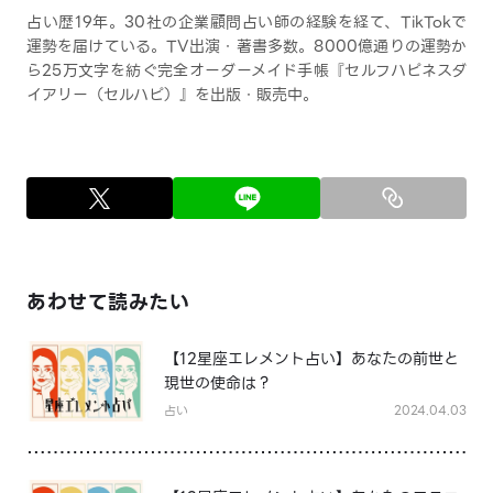
占い歴19年。30社の企業顧問占い師の経験を経て、TikTokで
運勢を届けている。TV出演・著書多数。8000億通りの運勢か
ら25万文字を紡ぐ完全オーダーメイド手帳『セルフハピネスダ
イアリー（セルハピ）』を出版・販売中。
あわせて読みたい
【12星座エレメント占い】あなたの前世と
現世の使命は？
占い
2024.04.03