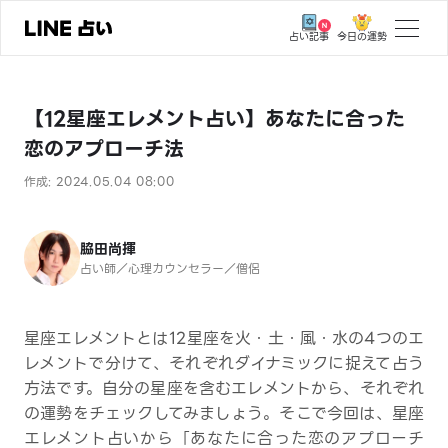
今日の運勢
占い記事
トップ
【12星座エレメント占い】あなたに合った
ユーザーの声
恋のアプローチ法
相談事例
作成: 2024.05.04 08:00
占いの流れ
おすすめの占い師
脇田尚揮
占い師／心理カウンセラー／僧侶
よくある質問
えもじの子（占）12星座占い
星座エレメントとは12星座を火・土・風・水の4つのエ
レメントで分けて、それぞれダイナミックに捉えて占う
占い記事
方法です。自分の星座を含むエレメントから、それぞれ
の運勢をチェックしてみましょう。そこで今回は、星座
お知らせ
エレメント占いから「あなたに合った恋のアプローチ