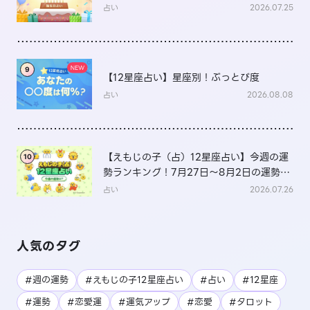
占い
2026.07.25
9
【12星座占い】星座別！ぶっとび度
占い
2026.08.08
【えもじの子（占）12星座占い】今週の運
10
勢ランキング！7月27日～8月2日の運勢
は？
占い
2026.07.26
人気のタグ
#週の運勢
#えもじの子12星座占い
#占い
#12星座
#運勢
#恋愛運
#運気アップ
#恋愛
#タロット