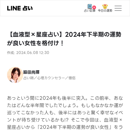
今日の運勢
占い記事
トップ
【血液型×星座占い】2024年下半期の運勢
ユーザーの声
が良い女性を格付け！
相談事例
作成: 2024.06.08 12:30
占いの流れ
おすすめの占い師
脇田尚揮
占い師／心理カウンセラー／僧侶
よくある質問
えもじの子（占）12星座占い
あっという間に2024年も後半に突入。この前半、あな
たはどんな半年間でしたでしょう。もしもなかなか運が
占い記事
巡ってこなかった人も、後半にはあっと驚く幸せなイベ
ントが待ち受けているかも!? そこで今回は、血液型×
お知らせ
星座占いから「2024年下半期の運勢が良い女性」をラ