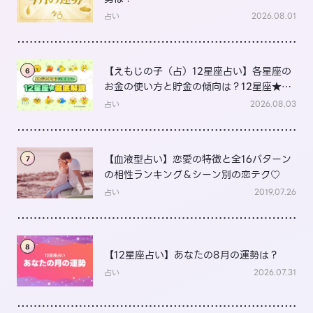
占い
2026.08.01
【えもじの子（占）12星座占い】各星座の
6
お金の使い方と貯金の傾向は？12星座★徹
底解説
占い
2026.08.03
【血液型占い】恋愛の特徴と全16パターン
7
の相性ランキング＆シーン別の恋テク♡
占い
2019.07.26
8
【12星座占い】あなたの8月の運勢は？
占い
2026.07.31