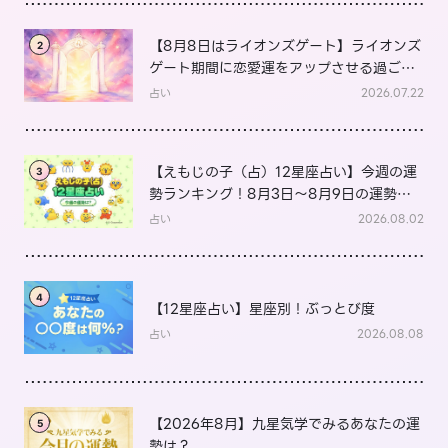
【8月8日はライオンズゲート】ライオンズ
2
ゲート期間に恋愛運をアップさせる過ごし
方は？
占い
2026.07.22
【えもじの子（占）12星座占い】今週の運
3
勢ランキング！8月3日～8月9日の運勢
は？
占い
2026.08.02
4
【12星座占い】星座別！ぶっとび度
占い
2026.08.08
【2026年8月】九星気学でみるあなたの運
5
勢は？