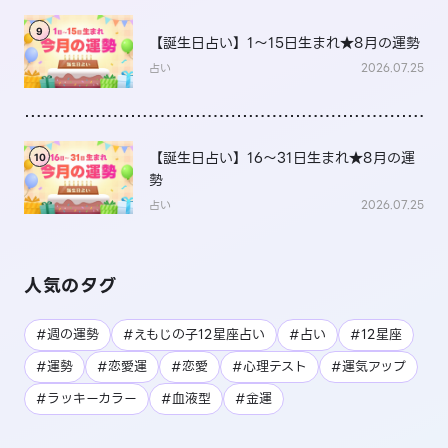
9
【誕生日占い】1～15日生まれ★8月の運勢
占い
2026.07.25
【誕生日占い】16～31日生まれ★8月の運
10
勢
占い
2026.07.25
人気のタグ
#週の運勢
#えもじの子12星座占い
#占い
#12星座
#運勢
#恋愛運
#恋愛
#心理テスト
#運気アップ
#ラッキーカラー
#血液型
#金運