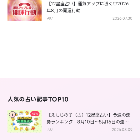
【12星座占い】運気アップに導く♡2026
年8月の開運行動
占い
2026.07.30
人気の占い記事TOP10
【えもじの子（占）12星座占い】今週の運
1
勢ランキング！8月10日～8月16日の運勢
は？
占い
2026.08.09