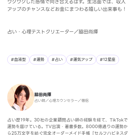
ワクワクした感情で向き合えるはず。生活面では、収入
アップのチャンスなどお金にまつわる嬉しい出来事も！
占い・心理テストクリエーター／脇田尚揮
#血液型
#運勢
#占い
#運気アップ
#12星座
脇田尚揮
占い師／心理カウンセラー／僧侶
占い歴19年。30社の企業顧問占い師の経験を経て、TikTokで
運勢を届けている。TV出演・著書多数。8000億通りの運勢か
ら25万文字を紡ぐ完全オーダーメイド手帳『セルフハピネスダ