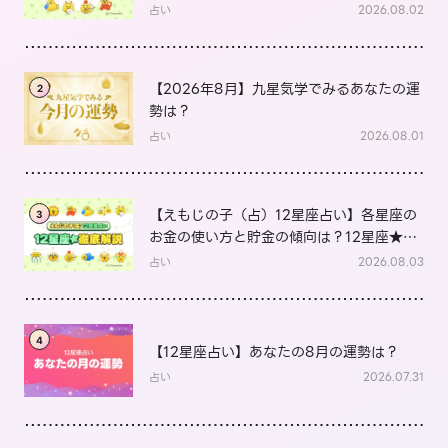
は？
占い
2026.08.02
【2026年8月】九星気学でみるあなたの運
2
勢は？
占い
2026.08.01
【えもじの子（占）12星座占い】各星座の
3
お金の使い方と貯金の傾向は？12星座★徹
底解説
占い
2026.08.03
4
【12星座占い】あなたの8月の運勢は？
占い
2026.07.31