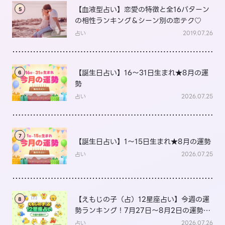
【血液型占い】恋愛の特徴と全16パターン
5
の相性ランキング＆シーン別の恋テク♡
占い
2019.07.26
【誕生日占い】16～31日生まれ★8月の運
6
勢
占い
2026.07.25
7
【誕生日占い】1～15日生まれ★8月の運勢
占い
2026.07.25
【えもじの子（占）12星座占い】今週の運
8
勢ランキング！7月27日～8月2日の運勢
は？
占い
2026.07.26