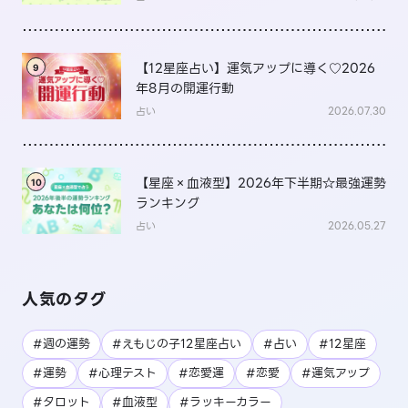
【12星座占い】運気アップに導く♡2026
9
年8月の開運行動
占い
2026.07.30
【星座×血液型】2026年下半期☆最強運勢
10
ランキング
占い
2026.05.27
人気のタグ
#週の運勢
#えもじの子12星座占い
#占い
#12星座
#運勢
#心理テスト
#恋愛運
#恋愛
#運気アップ
#タロット
#血液型
#ラッキーカラー