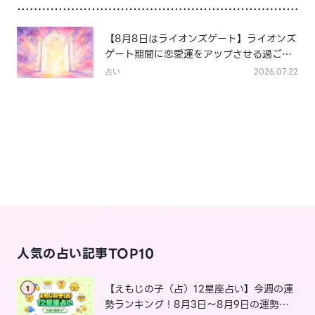
【8月8日はライオンズゲート】ライオンズ
ゲート期間に恋愛運をアップさせる過ごし
方は？
占い
2026.07.22
人気の占い記事TOP10
【えもじの子（占）12星座占い】今週の運
1
勢ランキング！8月3日～8月9日の運勢