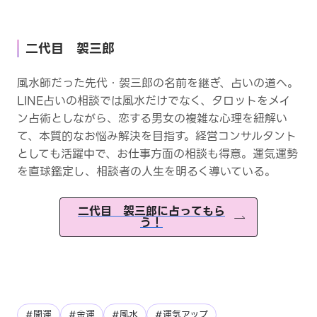
二代目 袈三郎
風水師だった先代・袈三郎の名前を継ぎ、占いの道へ。
LINE占いの相談では風水だけでなく、タロットをメイ
ン占術としながら、恋する男女の複雑な心理を紐解い
て、本質的なお悩み解決を目指す。経営コンサルタント
としても活躍中で、お仕事方面の相談も得意。運気運勢
を直球鑑定し、相談者の人生を明るく導いている。
二代目 袈三郎に占ってもら
う！
#開運
#金運
#風水
#運気アップ