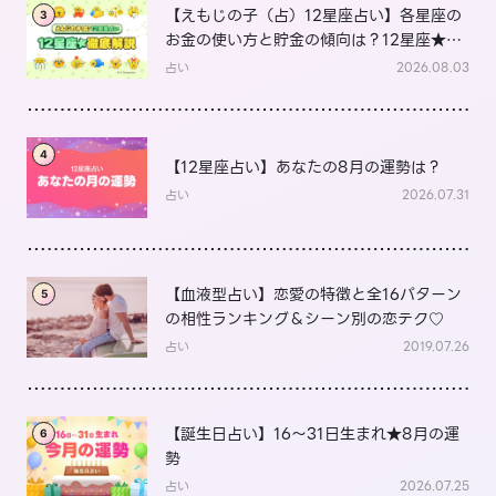
【えもじの子（占）12星座占い】各星座の
3
お金の使い方と貯金の傾向は？12星座★徹
底解説
占い
2026.08.03
4
【12星座占い】あなたの8月の運勢は？
占い
2026.07.31
【血液型占い】恋愛の特徴と全16パターン
5
の相性ランキング＆シーン別の恋テク♡
占い
2019.07.26
【誕生日占い】16～31日生まれ★8月の運
6
勢
占い
2026.07.25