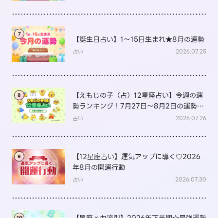
7
【誕生日占い】1～15日生まれ★8月の運勢
占い
2026.07.25
【えもじの子（占）12星座占い】今週の運
8
勢ランキング！7月27日～8月2日の運勢
は？
占い
2026.07.26
【12星座占い】運気アップに導く♡2026
9
年8月の開運行動
占い
2026.07.30
10