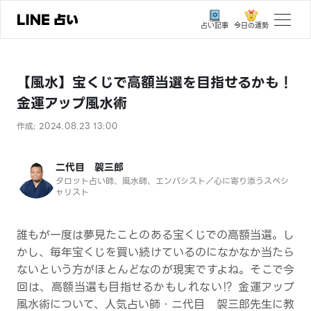
今日の運勢
占い記事
トップ
【風水】宝くじで高額当選を目指せるかも！
ユーザーの声
金運アップ風水術
相談事例
作成: 2024.08.23 13:00
占いの流れ
二代目 袈三郎
おすすめの占い師
タロット占い師、風水師、エンパシスト／心に寄り添うスペシ
ャリスト
よくある質問
えもじの子（占）12星座占い
誰もが一度は夢見たことのある宝くじでの高額当選。し
かし、毎年宝くじを買い続けているのになかなか当たら
占い記事
ないという方がほとんどなのが現実ですよね。そこで今
回は、高額当選も目指せるかもしれない⁉ 金運アップ
お知らせ
風水術について、人気占い師・ニ代目 袈三郎先生に教