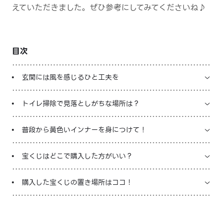
えていただきました。ぜひ参考にしてみてくださいね♪
LINE占いを開く
※LINEアプリ内のサービスページへ遷移します
目次
玄関には風を感じるひと工夫を
トイレ掃除で見落としがちな場所は？
普段から黄色いインナーを身につけて！
宝くじはどこで購入した方がいい？
購入した宝くじの置き場所はココ！