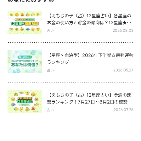
【えもじの子（占）12星座占い】各星座の
お金の使い方と貯金の傾向は？12星座★徹
底解説
占い
2026.08.03
【星座×血液型】2026年下半期☆最強運勢
ランキング
占い
2026.05.27
【えもじの子（占）12星座占い】今週の運
勢ランキング！7月27日～8月2日の運勢
は？
占い
2026.07.26