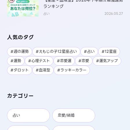
【星座×血液型】2026年下半期☆最強運勢
ランキング
占い
2026.05.27
人気のタグ
#週の運勢
#えもじの子12星座占い
#占い
#12星座
#運勢
#心理テスト
#恋愛運
#恋愛
#運気アップ
#タロット
#血液型
#ラッキーカラー
カテゴリー
占い
恋愛/結婚