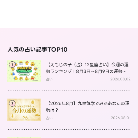
人気の占い記事TOP10
【えもじの子（占）12星座占い】今週の運
1
勢ランキング！8月3日～8月9日の運勢
は？
占い
2026.08.02
【2026年8月】九星気学でみるあなたの運
2
勢は？
占い
2026.08.01