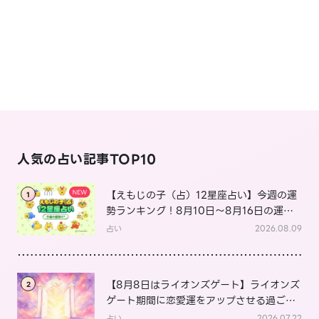
人気の占い記事TOP10
【えもじの子（占）12星座占い】今週の運
1
勢ランキング！8月10日～8月16日の運勢
は？
占い
2026.08.09
【8月8日はライオンズゲート】ライオンズ
2
ゲート期間に恋愛運をアップさせる過ごし
方は？
占い
2026.07.22