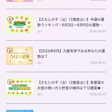
【えもじの子（占）12星座占い】今週の運
3
勢ランキング！8月3日～8月9日の運勢
は？
占い
2026.08.02
【2026年8月】九星気学でみるあなたの運
4
勢は？
占い
2026.08.01
【えもじの子（占）12星座占い】各星座の
5
お金の使い方と貯金の傾向は？12星座★徹
底解説
占い
2026.08.03