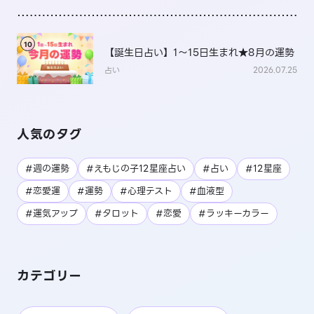
10
【誕生日占い】1～15日生まれ★8月の運勢
占い
2026.07.25
人気のタグ
#週の運勢
#えもじの子12星座占い
#占い
#12星座
#恋愛運
#運勢
#心理テスト
#血液型
#運気アップ
#タロット
#恋愛
#ラッキーカラー
カテゴリー