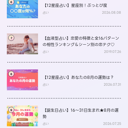
6
【12星座占い】星座別！ぶっとび度
占い
2026.08.08
【血液型占い】恋愛の特徴と全16パターン
7
の相性ランキング＆シーン別の恋テク♡
占い
2019.07.26
8
【12星座占い】あなたの8月の運勢は？
占い
2026.07.31
【誕生日占い】16～31日生まれ★8月の運
9
勢
占い
2026.07.25