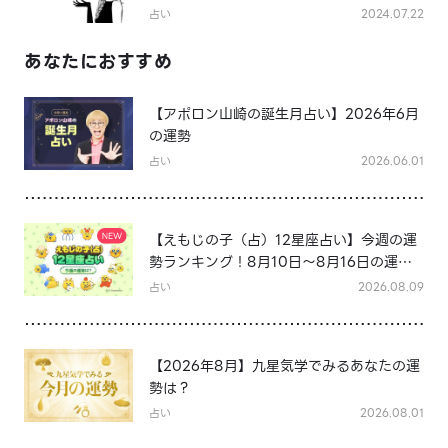
占い
2024.07.22
あなたにおすすめ
【アポロン山崎の誕生月占い】2026年6月
の運勢
占い
2026.06.01
【えもじの子（占）12星座占い】今週の運
勢ランキング！8月10日～8月16日の運勢
は？
占い
2026.08.09
【2026年8月】九星気学でみるあなたの運
勢は？
占い
2026.08.01