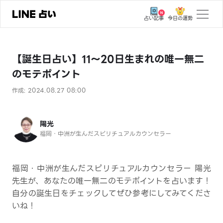
今日の運勢
占い記事
トップ
【誕生日占い】11～20日生まれの唯一無二
ユーザーの声
のモテポイント
相談事例
作成: 2024.08.27 08:00
占いの流れ
おすすめの占い師
陽光
福岡・中洲が生んだスピリチュアルカウンセラー
よくある質問
えもじの子（占）12星座占い
福岡・中洲が生んだスピリチュアルカウンセラー 陽光
先生が、あなたの唯一無二のモテポイントを占います！
占い記事
自分の誕生日をチェックしてぜひ参考にしてみてくださ
いね！
お知らせ