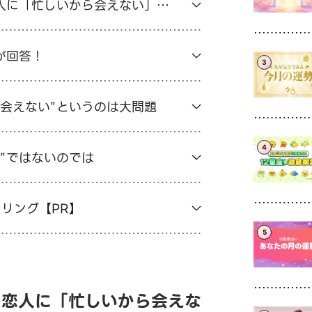
人に「忙しいから会えない」と
が回答！
3
ら会えない”というのは大問題
4
”ではないのでは
セリング【PR】
5
】恋人に「忙しいから会えな