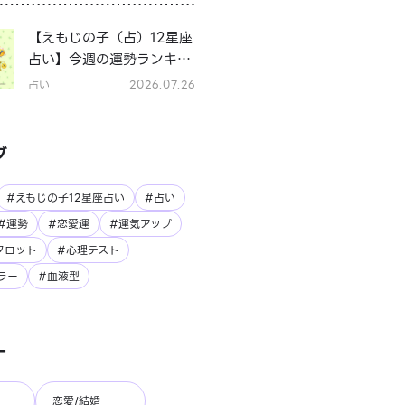
【えもじの子（占）12星座
占い】今週の運勢ランキン
グ！7月27日～8月2日の運
占い
2026.07.26
勢は？
グ
#えもじの子12星座占い
#占い
#運勢
#恋愛運
#運気アップ
タロット
#心理テスト
ラー
#血液型
ー
恋愛/結婚