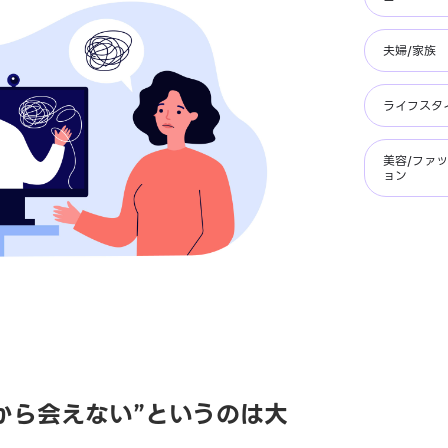
夫婦/家族
ライフスタ
美容/ファ
ョン
から会えない”というのは大