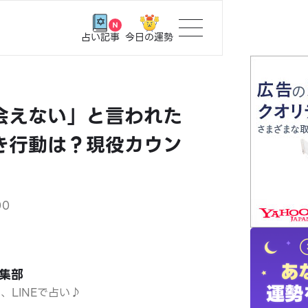
今日の運勢
占い記事
トップ
会えない」と言われた
ユーザー
き行動は？現役カウン
相談事例
占いの流
00
おすすめ
編集部
よくある
日、LINEで占い♪