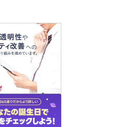
の声
れ
の占い師
質問