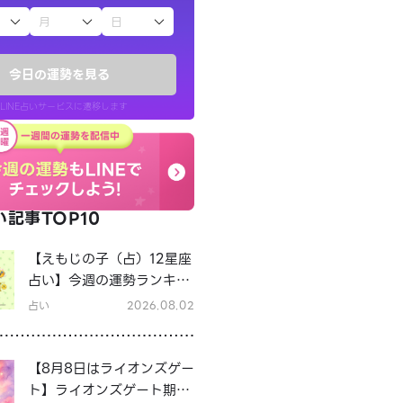
子（占）12星座占い
今日の運勢を見る
LINE占いサービスに遷移します
記事TOP10
LINE占いを開く
【えもじの子（占）12星座
リ内のサービスページへ遷移します
占い】今週の運勢ランキン
グ！8月3日～8月9日の運
占い
2026.08.02
勢は？
【8月8日はライオンズゲー
ト】ライオンズゲート期間