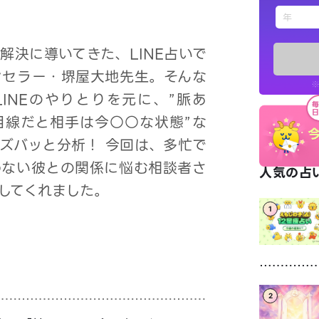
えもじの
解決に導いてきた、LINE占いで
占い記事
ンセラー・堺屋大地先生。そんな
※
INEのやりとりを元に、”脈あ
お知らせ
目線だと相手は今○○な状態”な
ズバッと分析！ 今回は、多忙で
わない彼との関係に悩む相談者さ
人気の占い
してくれました。
1
※LINEアプ
2