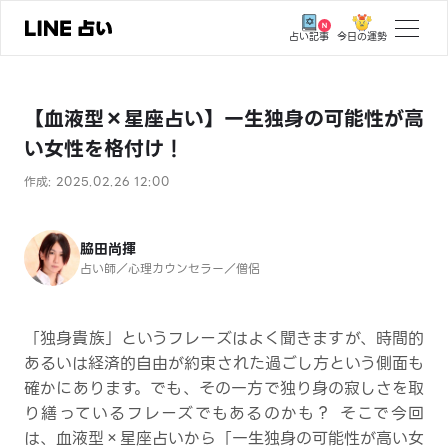
今日の運勢
占い記事
トップ
【血液型×星座占い】一生独身の可能性が高
ユーザーの声
い女性を格付け！
相談事例
作成: 2025.02.26 12:00
占いの流れ
おすすめの占い師
脇田尚揮
占い師／心理カウンセラー／僧侶
よくある質問
えもじの子（占）12星座占い
「独身貴族」というフレーズはよく聞きますが、時間的
あるいは経済的自由が約束された過ごし方という側面も
占い記事
確かにあります。でも、その一方で独り身の寂しさを取
り繕っているフレーズでもあるのかも？ そこで今回
お知らせ
は、血液型×星座占いから「一生独身の可能性が高い女