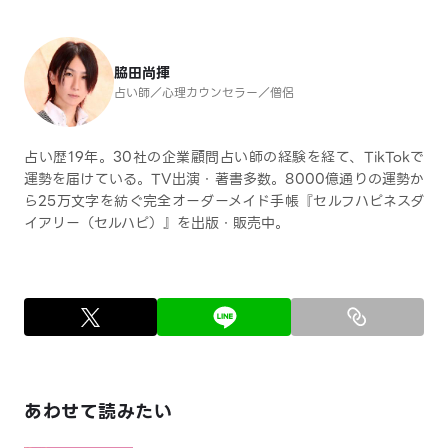
脇田尚揮
占い師／心理カウンセラー／僧侶
占い歴19年。30社の企業顧問占い師の経験を経て、TikTokで
運勢を届けている。TV出演・著書多数。8000億通りの運勢か
ら25万文字を紡ぐ完全オーダーメイド手帳『セルフハピネスダ
イアリー（セルハピ）』を出版・販売中。
あわせて読みたい