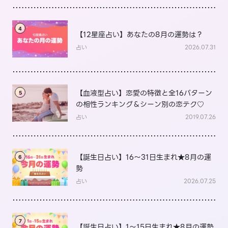
4
【12星座占い】あなたの8月の運勢は？
占い
2026.07.31
【血液型占い】恋愛の特徴と全16パターン
5
の相性ランキング＆シーン別の恋テク♡
占い
2019.07.26
【誕生日占い】16～31日生まれ★8月の運
6
勢
占い
2026.07.25
7
【誕生日占い】1～15日生まれ★8月の運勢