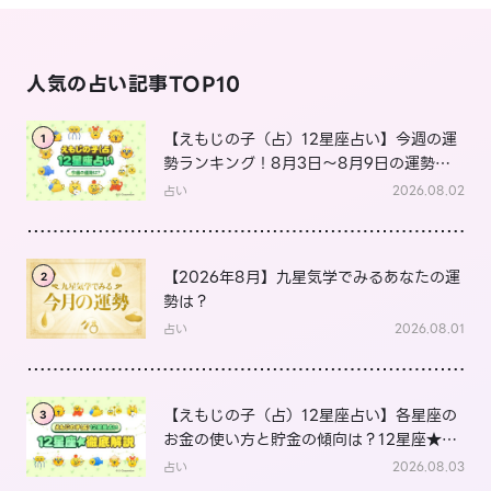
人気の占い記事TOP10
【えもじの子（占）12星座占い】今週の運
1
勢ランキング！8月3日～8月9日の運勢
は？
占い
2026.08.02
【2026年8月】九星気学でみるあなたの運
2
勢は？
占い
2026.08.01
【えもじの子（占）12星座占い】各星座の
3
お金の使い方と貯金の傾向は？12星座★徹
底解説
占い
2026.08.03