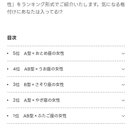
性」をランキング形式でご紹介いたします。気になる格
LINE占いを開く
付けにあなたは入ってる!?
※LINEアプリ内のサービスページへ遷移します
目次
5位 A型×おとめ座の女性
4位 AB型×うお座の女性
3位 B型×さそり座の女性
2位 A型×やぎ座の女性
1位 AB型×ふたご座の女性