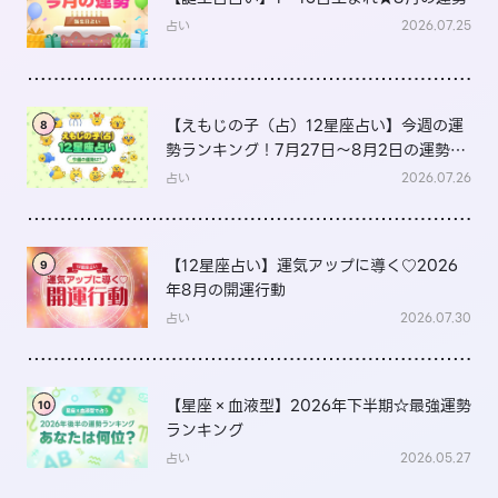
占い
2026.07.25
【えもじの子（占）12星座占い】今週の運
8
勢ランキング！7月27日～8月2日の運勢
は？
占い
2026.07.26
【12星座占い】運気アップに導く♡2026
9
年8月の開運行動
占い
2026.07.30
【星座×血液型】2026年下半期☆最強運勢
10
ランキング
占い
2026.05.27