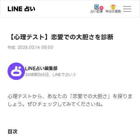
今日の運勢
占い記事
トップ
【心理テスト】恋愛での大胆さを診断
ユーザーの声
作成: 2025.03.14 08:00
相談事例
占いの流れ
LINE占い編集部
24時間365日、LINEで占い♪
おすすめの占い師
よくある質問
心理テストから、あなたの「恋愛での大胆さ」を探りま
えもじの子（占）12星座占い
しょう。ぜひチェックしてみてくださいね。
占い記事
お知らせ
目次