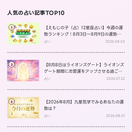
人気の占い記事TOP10
【えもじの子（占）12星座占い】今週の運
1
勢ランキング！8月3日～8月9日の運勢
は？
占い
2026.08.02
【8月8日はライオンズゲート】ライオンズ
2
ゲート期間に恋愛運をアップさせる過ごし
方は？
占い
2026.07.22
【2026年8月】九星気学でみるあなたの運
3
勢は？
占い
2026.08.01