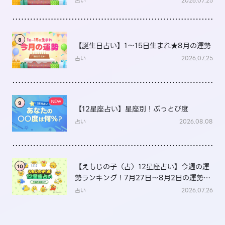
占い
2026.07.25
8
【誕生日占い】1～15日生まれ★8月の運勢
占い
2026.07.25
9
【12星座占い】星座別！ぶっとび度
占い
2026.08.08
【えもじの子（占）12星座占い】今週の運
10
勢ランキング！7月27日～8月2日の運勢
は？
占い
2026.07.26