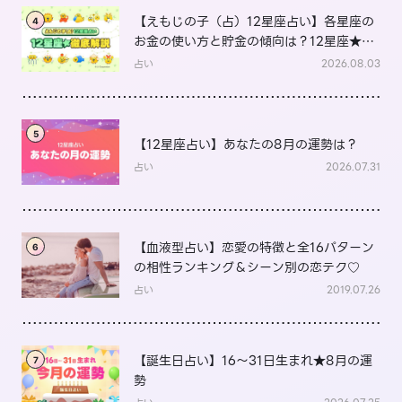
【えもじの子（占）12星座占い】各星座の
4
お金の使い方と貯金の傾向は？12星座★徹
底解説
占い
2026.08.03
5
【12星座占い】あなたの8月の運勢は？
占い
2026.07.31
【血液型占い】恋愛の特徴と全16パターン
6
の相性ランキング＆シーン別の恋テク♡
占い
2019.07.26
【誕生日占い】16～31日生まれ★8月の運
7
勢