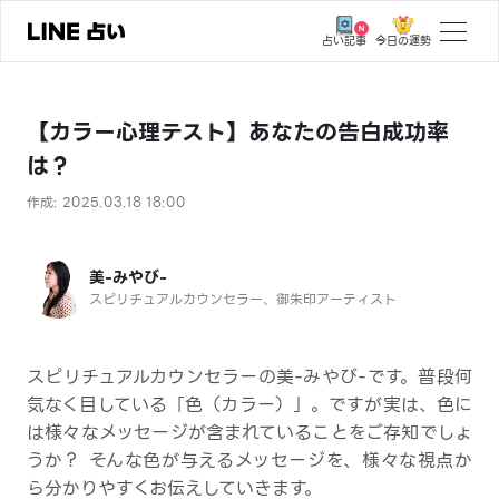
今日の運勢
占い記事
トップ
【カラー心理テスト】あなたの告白成功率
ユーザーの声
は？
相談事例
作成: 2025.03.18 18:00
占いの流れ
おすすめの占い師
美-みやび-
スピリチュアルカウンセラー、御朱印アーティスト
よくある質問
えもじの子（占）12星座占い
スピリチュアルカウンセラーの美-みやび-です。普段何
気なく目している「色（カラー）」。ですが実は、色に
占い記事
は様々なメッセージが含まれていることをご存知でしょ
うか？ そんな色が与えるメッセージを、様々な視点か
お知らせ
ら分かりやすくお伝えしていきます。