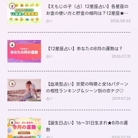
【えもじの子（占）12星座占い】各星座の
3
お金の使い方と貯金の傾向は？12星座★徹
底解説
占い
2026.08.03
4
【12星座占い】あなたの8月の運勢は？
占い
2026.07.31
【血液型占い】恋愛の特徴と全16パターン
5
の相性ランキング＆シーン別の恋テク♡
占い
2019.07.26
【誕生日占い】16～31日生まれ★8月の運
6
勢
占い
2026.07.25