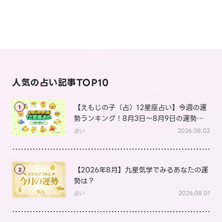
人気の占い記事TOP10
【えもじの子（占）12星座占い】今週の運
1
勢ランキング！8月3日～8月9日の運勢
は？
占い
2026.08.02
【2026年8月】九星気学でみるあなたの運
2
勢は？
占い
2026.08.01