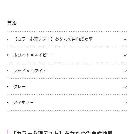
LINE占いを開く
目次
※LINEアプリ内のサービスページへ遷移します
【カラー心理テスト】あなたの告白成功率
ホワイト×ネイビー
レッド×ホワイト
グレー
アイボリー
【カラー心理テスト】あなたの告白成功率