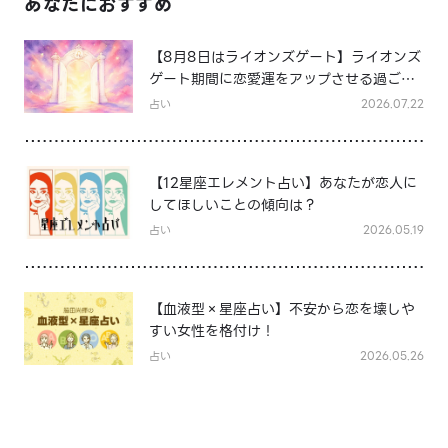
あなたにおすすめ
【8月8日はライオンズゲート】ライオンズ
ゲート期間に恋愛運をアップさせる過ごし
方は？
占い
2026.07.22
【12星座エレメント占い】あなたが恋人に
してほしいことの傾向は？
占い
2026.05.19
【血液型×星座占い】不安から恋を壊しや
すい女性を格付け！
占い
2026.05.26