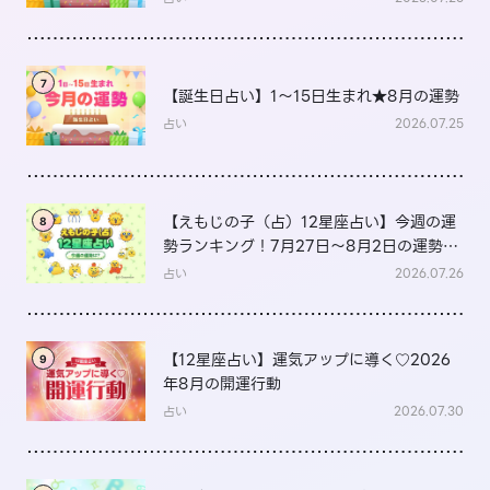
7
【誕生日占い】1～15日生まれ★8月の運勢
占い
2026.07.25
【えもじの子（占）12星座占い】今週の運
8
勢ランキング！7月27日～8月2日の運勢
は？
占い
2026.07.26
【12星座占い】運気アップに導く♡2026
9
年8月の開運行動
占い
2026.07.30