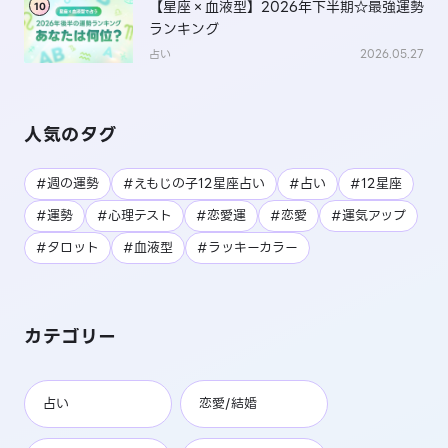
【星座×血液型】2026年下半期☆最強運勢
10
ランキング
占い
2026.05.27
人気のタグ
#週の運勢
#えもじの子12星座占い
#占い
#12星座
#運勢
#心理テスト
#恋愛運
#恋愛
#運気アップ
#タロット
#血液型
#ラッキーカラー
カテゴリー
占い
恋愛/結婚