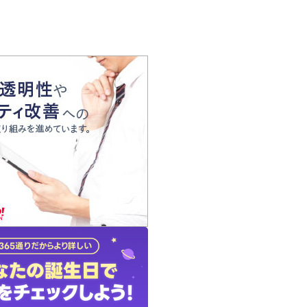
の声
れ
の占い師
質問