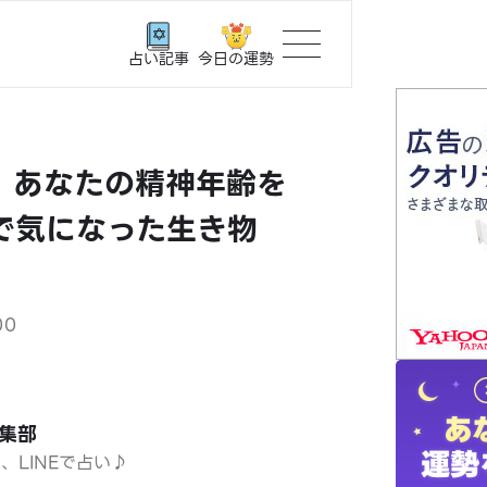
今日の運勢
占い記事
トップ
】あなたの精神年齢を
ユーザー
で気になった生き物
相談事例
占いの流
00
おすすめ
編集部
よくある
日、LINEで占い♪