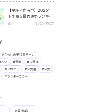
【星座×血液型】2026年
下半期☆最強運勢ランキン
グ
占い
2026.05.27
グ
#えもじの子12星座占い
#占い
#運勢
#12星座
#タロット
#恋愛運
#恋愛
#ラッキーカラー
ー
恋愛/結婚