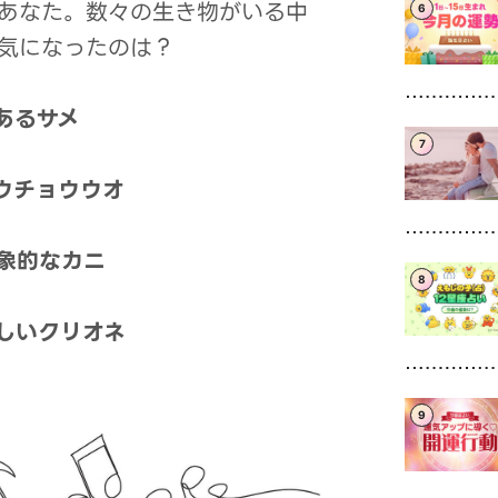
あなた。数々の生き物がいる中
6
気になったのは？
あるサメ
7
ウチョウウオ
象的なカニ
8
しいクリオネ
9