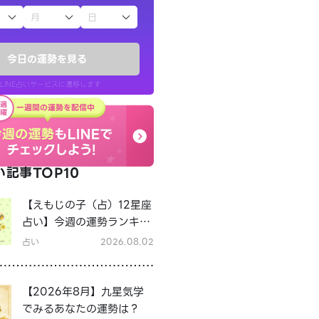
子（占）12星座占い
今日の運勢を見る
LINE占いサービスに遷移します
記事TOP10
LINE占いを開く
【えもじの子（占）12星座
リ内のサービスページへ遷移します
占い】今週の運勢ランキン
グ！8月3日～8月9日の運
占い
2026.08.02
勢は？
【2026年8月】九星気学
でみるあなたの運勢は？