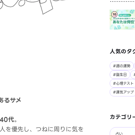
10
人気のタ
#週の運勢
#誕生日
#心理テスト
#運気アップ
あるサメ
カテゴリ
40代
。
人を優先し、つねに周りに気を
占い