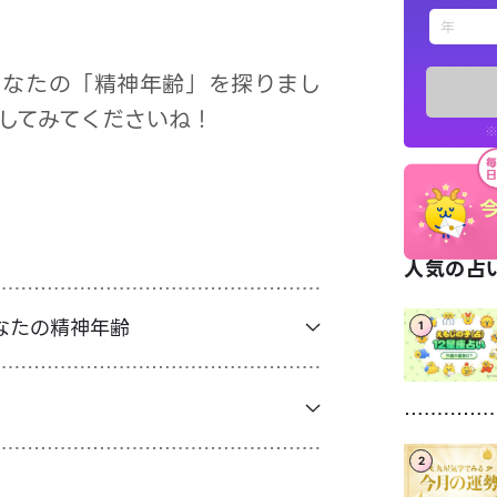
えもじの
あなたの「精神年齢」を探りまし
占い記事
してみてくださいね！
※
お知らせ
人気の占い
なたの精神年齢
1
※LINEアプ
2