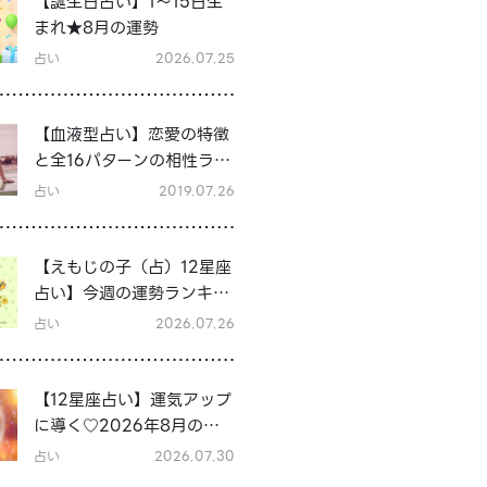
【誕生日占い】1～15日生
まれ★8月の運勢
占い
2026.07.25
【血液型占い】恋愛の特徴
と全16パターンの相性ラン
キング＆シーン別の恋テク
占い
2019.07.26
♡
【えもじの子（占）12星座
占い】今週の運勢ランキン
グ！7月27日～8月2日の運
占い
2026.07.26
勢は？
【12星座占い】運気アップ
に導く♡2026年8月の開
運行動
占い
2026.07.30