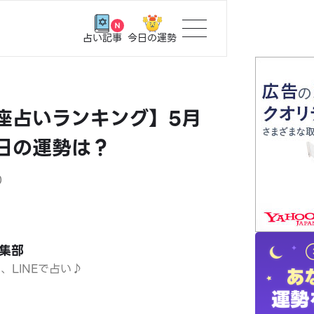
今日の運勢
占い記事
トップ
星座占いランキング】5月
ユーザー
5日の運勢は？
相談事例
0
占いの流
おすすめ
編集部
日、LINEで占い♪
よくある