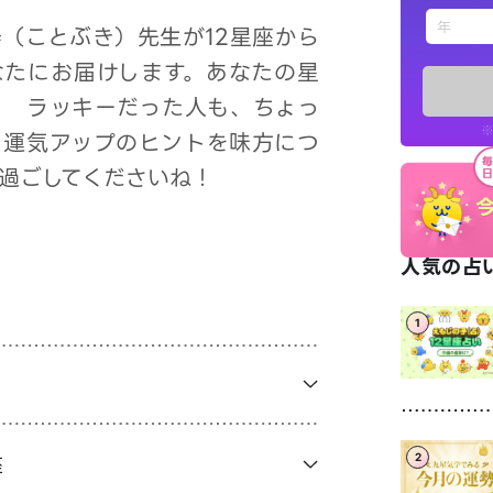
えもじの
（ことぶき）先生が12星座から
なたにお届けします。あなたの星
占い記事
？ ラッキーだった人も、ちょっ
※
、運気アップのヒントを味方につ
お知らせ
過ごしてくださいね！
人気の占い
1
※LINEアプ
座
2