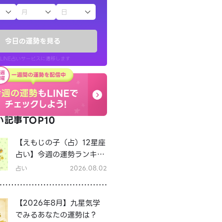
子（占）12星座占い
今日の運勢を見る
LINE占いサービスに遷移します
記事TOP10
LINE占いを開く
【えもじの子（占）12星座
リ内のサービスページへ遷移します
占い】今週の運勢ランキン
グ！8月3日～8月9日の運
占い
2026.08.02
勢は？
【2026年8月】九星気学
でみるあなたの運勢は？