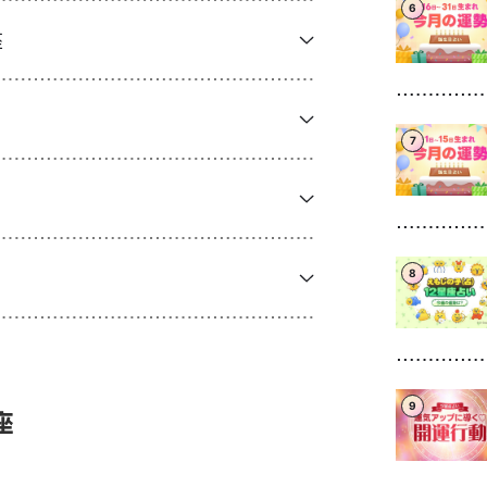
6
座
7
8
9
座