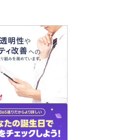
の声
れ
の占い師
質問