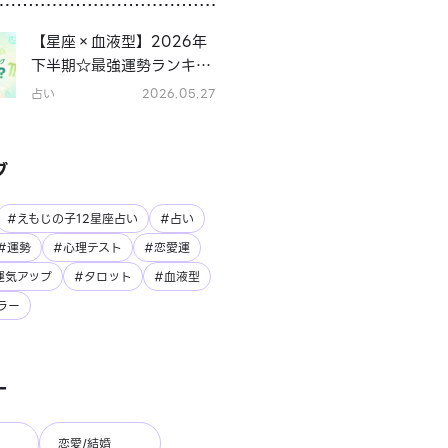
【星座×血液型】2026年
下半期☆最強運勢ランキン
グ
占い
2026.05.27
グ
#えもじの子12星座占い
#占い
#運勢
#心理テスト
#恋愛運
運気アップ
#タロット
#血液型
ラー
ー
恋愛/結婚