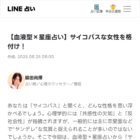
今日の運勢
占い記事
トップ
【血液型×星座占い】サイコパスな女性を格
ユーザーの声
付け！
相談事例
作成: 2025.08.25 08:00
占いの流れ
おすすめの占い師
脇田尚揮
占い師／心理カウンセラー／僧侶
よくある質問
えもじの子（占）12星座占い
あなたは「サイコパス」と聞くと、どんな性格を思い浮
かべるでしょう。心理学的には「共感性の欠如」と「反
占い記事
社会性」が指摘されますが、一般的には主に恋愛面など
で“ヤンデレ”な気質と捉えられることが多いのではない
お知らせ
でしょうか。そこで今回は、血液型×星座占いから「サ