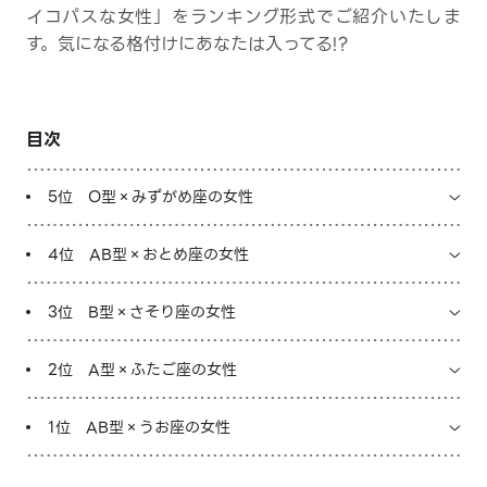
イコパスな女性」をランキング形式でご紹介いたしま
LINE占いを開く
す。気になる格付けにあなたは入ってる!?
※LINEアプリ内のサービスページへ遷移します
目次
5位 O型×みずがめ座の女性
4位 AB型×おとめ座の女性
3位 B型×さそり座の女性
2位 A型×ふたご座の女性
1位 AB型×うお座の女性