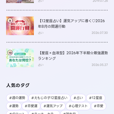
占い
2019.07.26
【12星座占い】運気アップに導く♡2026
9
年8月の開運行動
占い
2026.07.30
【星座×血液型】2026年下半期☆最強運勢
10
ランキング
占い
2026.05.27
人気のタグ
#週の運勢
#えもじの子12星座占い
#占い
#12星座
#運勢
#恋愛運
#運気アップ
#心理テスト
#恋愛