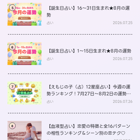
【誕生日占い】16～31日生まれ★8月の運
5
勢
占い
2026.07.25
6
【誕生日占い】1～15日生まれ★8月の運勢
占い
2026.07.25
【えもじの子（占）12星座占い】今週の運
7
勢ランキング！7月27日～8月2日の運勢
は？
占い
2026.07.26
【血液型占い】恋愛の特徴と全16パターン
8
の相性ランキング＆シーン別の恋テク♡