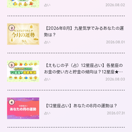
は？
占い
2026.08.02
【2026年8月】九星気学でみるあなたの運
2
勢は？
占い
2026.08.01
【えもじの子（占）12星座占い】各星座の
3
お金の使い方と貯金の傾向は？12星座★徹
底解説
占い
2026.08.03
4
【12星座占い】あなたの8月の運勢は？
占い
2026.07.31