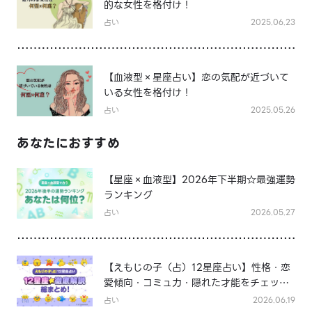
的な女性を格付け！
占い
2025.06.23
【血液型×星座占い】恋の気配が近づいて
いる女性を格付け！
占い
2025.05.26
あなたにおすすめ
【星座×血液型】2026年下半期☆最強運勢
ランキング
占い
2026.05.27
【えもじの子（占）12星座占い】性格・恋
愛傾向・コミュ力・隠れた才能をチェッ
ク！12星座★徹底解説まとめ
占い
2026.06.19