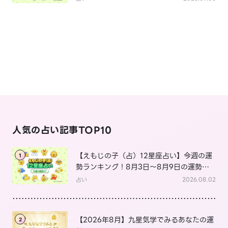
人気の占い記事TOP10
【えもじの子（占）12星座占い】今週の運
1
勢ランキング！8月3日～8月9日の運勢
は？
占い
2026.08.02
【2026年8月】九星気学でみるあなたの運
2