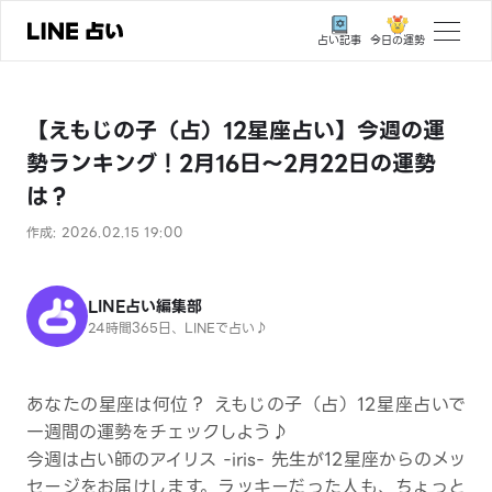
今日の運勢
占い記事
トップ
【えもじの子（占）12星座占い】今週の運
ユーザーの声
勢ランキング！2月16日～2月22日の運勢
相談事例
は？
占いの流れ
作成: 2026.02.15 19:00
おすすめの占い師
LINE占い編集部
よくある質問
24時間365日、LINEで占い♪
えもじの子（占）12星座占い
あなたの星座は何位？ えもじの子（占）12星座占いで
占い記事
一週間の運勢をチェックしよう♪
お知らせ
今週は占い師のアイリス -iris- 先生が12星座からのメッ
セージをお届けします。ラッキーだった人も、ちょっと