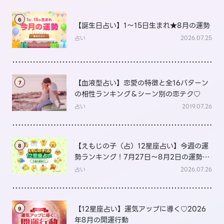
6
【誕生日占い】1～15日生まれ★8月の運勢
占い
2026.07.25
【血液型占い】恋愛の特徴と全16パターン
7
の相性ランキング＆シーン別の恋テク♡
占い
2019.07.26
【えもじの子（占）12星座占い】今週の運
8
勢ランキング！7月27日～8月2日の運勢
は？
占い
2026.07.26
【12星座占い】運気アップに導く♡2026
9
年8月の開運行動