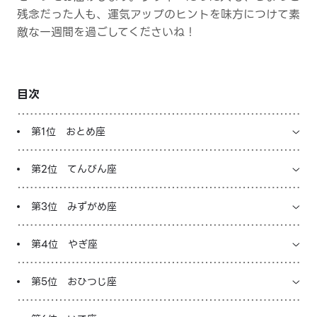
残念だった人も、運気アップのヒントを味方につけて素
LINE占いを開く
敵な一週間を過ごしてくださいね！
※LINEアプリ内のサービスページへ遷移します
目次
第1位 おとめ座
第2位 てんびん座
第3位 みずがめ座
第4位 やぎ座
第5位 おひつじ座