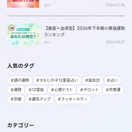
占い
2026.07.30
【星座×血液型】2026年下半期☆最強運勢
10
ランキング
占い
2026.05.27
人気のタグ
#週の運勢
#えもじの子12星座占い
#誕生日
#占い
#運勢
#12星座
#心理テスト
#タロット
#恋愛運
#恋愛
#運気アップ
#ラッキーカラー
カテゴリー