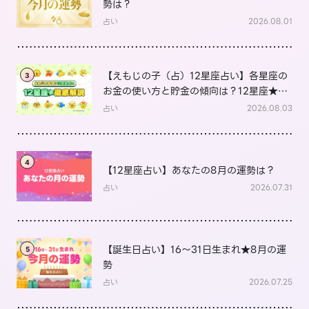
勢は？
占い
2026.08.01
【えもじの子（占）12星座占い】各星座の
3
お金の使い方と貯金の傾向は？12星座★徹
底解説
占い
2026.08.03
4
【12星座占い】あなたの8月の運勢は？
占い
2026.07.31
【誕生日占い】16～31日生まれ★8月の運
5
勢
占い
2026.07.25