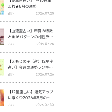
【誕生日占い】1～15日生
まれ★8月の運勢
占い
2026.07.25
【血液型占い】恋愛の特徴
と全16パターンの相性ラン
キング＆シーン別の恋テク
占い
2019.07.26
♡
【えもじの子（占）12星座
占い】今週の運勢ランキン
グ！7月27日～8月2日の運
占い
2026.07.26
勢は？
【12星座占い】運気アップ
に導く♡2026年8月の開
運行動
占い
2026.07.30