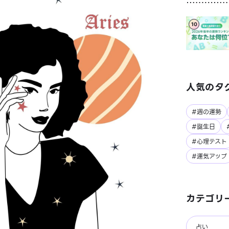
10
人気のタ
#週の運勢
#誕生日
#心理テスト
#運気アップ
カテゴリ
占い