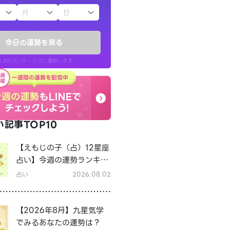
子（占）12星座占い
今日の運勢を見る
LINE占いサービスに遷移します
記事TOP10
LINE占いを開く
【えもじの子（占）12星座
リ内のサービスページへ遷移します
占い】今週の運勢ランキン
グ！8月3日～8月9日の運
占い
2026.08.02
勢は？
【2026年8月】九星気学
でみるあなたの運勢は？