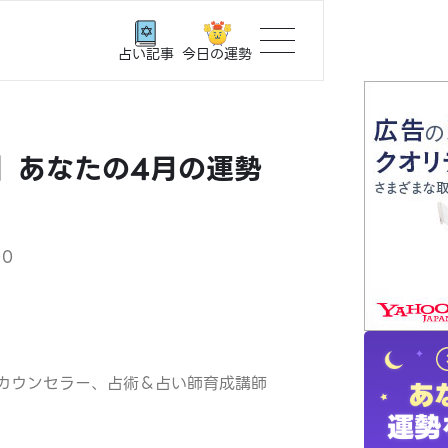
今日の運勢
占い記事
トップ
い】あなたの4月の運勢
ユーザー
相談事例
00
占いの流
おすすめ
カウンセラー、占術＆占い師育成講師
よくある