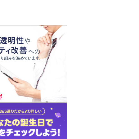
の声
れ
の占い師
質問