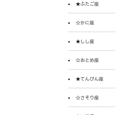
★ふたご座
☆かに座
★しし座
☆おとめ座
★てんびん座
☆さそり座