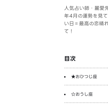
人気占い師・麗愛先
年4月の運勢を見
い日＝最高の恋晴
て！
目次
★おひつじ座
☆おうし座