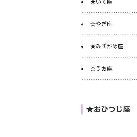
★いて座
☆やぎ座
★みずがめ座
☆うお座
★おひつじ座