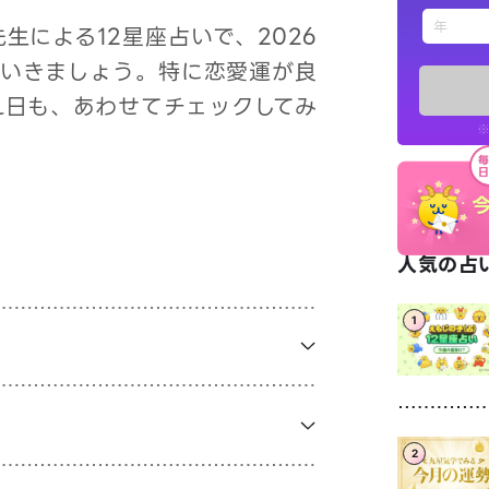
えもじの
生による12星座占いで、2026
ていきましょう。特に恋愛運が良
占い記事
れ日も、あわせてチェックしてみ
※
お知らせ
人気の占い
1
※LINEアプ
2