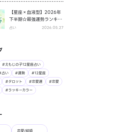
【星座×血液型】2026年
下半期☆最強運勢ランキン
グ
占い
2026.05.27
グ
#えもじの子12星座占い
#占い
#運勢
#12星座
#タロット
#恋愛運
#恋愛
#ラッキーカラー
ー
恋愛/結婚