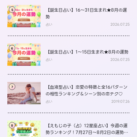
【誕生日占い】16～31日生まれ★8月の運
5
勢
占い
2026.07.25
6
【誕生日占い】1～15日生まれ★8月の運勢
占い
2026.07.25
【血液型占い】恋愛の特徴と全16パターン
7
の相性ランキング＆シーン別の恋テク♡
占い
2019.07.26
【えもじの子（占）12星座占い】今週の運
8
勢ランキング！7月27日～8月2日の運勢