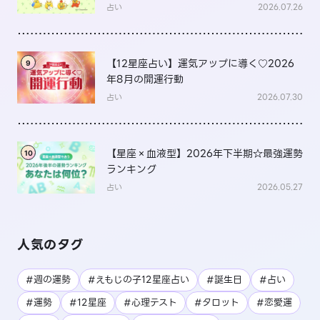
は？
占い
2026.07.26
【12星座占い】運気アップに導く♡2026
9
年8月の開運行動
占い
2026.07.30
【星座×血液型】2026年下半期☆最強運勢
10
ランキング
占い
2026.05.27
人気のタグ
#週の運勢
#えもじの子12星座占い
#誕生日
#占い
#運勢
#12星座
#心理テスト
#タロット
#恋愛運