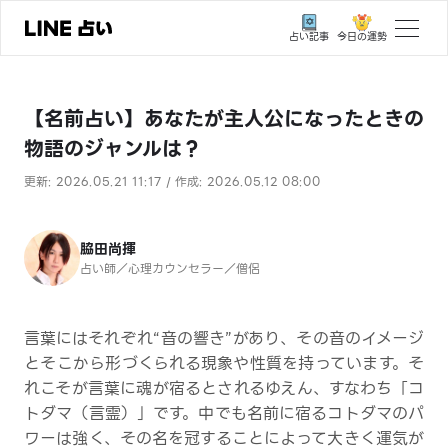
今日の運勢
占い記事
トップ
【名前占い】あなたが主人公になったときの
ユーザーの声
物語のジャンルは？
相談事例
更新: 2026.05.21 11:17 / 作成: 2026.05.12 08:00
占いの流れ
おすすめの占い師
脇田尚揮
占い師／心理カウンセラー／僧侶
よくある質問
えもじの子（占）12星座占い
言葉にはそれぞれ“音の響き”があり、その音のイメージ
とそこから形づくられる現象や性質を持っています。そ
占い記事
れこそが言葉に魂が宿るとされるゆえん、すなわち「コ
トダマ（言霊）」です。中でも名前に宿るコトダマのパ
お知らせ
ワーは強く、その名を冠することによって大きく運気が