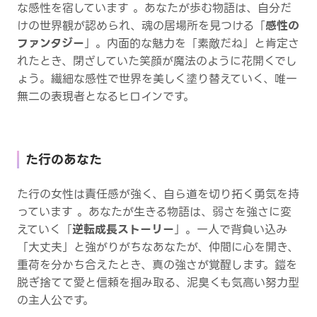
な感性を宿しています 。あなたが歩む物語は、自分だ
けの世界観が認められ、魂の居場所を見つける「
感性の
ファンタジー
」。内面的な魅力を「素敵だね」と肯定さ
れたとき、閉ざしていた笑顔が魔法のように花開くでし
ょう。繊細な感性で世界を美しく塗り替えていく、唯一
無二の表現者となるヒロインです。
た行のあなた
た行の女性は責任感が強く、自ら道を切り拓く勇気を持
っています 。あなたが生きる物語は、弱さを強さに変
えていく「
逆転成長ストーリー
」。一人で背負い込み
「大丈夫」と強がりがちなあなたが、仲間に心を開き、
重荷を分かち合えたとき、真の強さが覚醒します。鎧を
脱ぎ捨てて愛と信頼を掴み取る、泥臭くも気高い努力型
の主人公です。