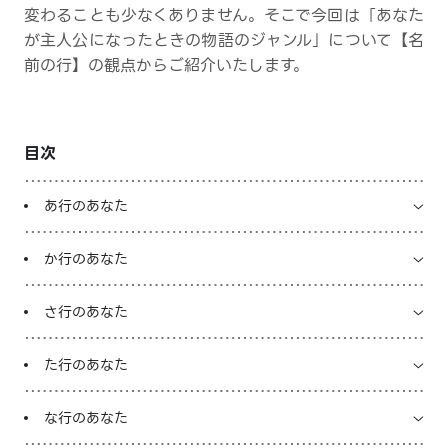
変わることも少なくありません。そこで今回は「あなた
LINE占いを開く
が主人公になったときの物語のジャンル」について【名
前の行】の観点からご紹介いたします。
※LINEアプリ内のサービスページへ遷移します
目次
あ行のあなた
か行のあなた
さ行のあなた
た行のあなた
な行のあなた