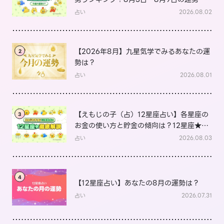
は？
占い
2026.08.02
【2026年8月】九星気学でみるあなたの運
2
勢は？
占い
2026.08.01
【えもじの子（占）12星座占い】各星座の
3
お金の使い方と貯金の傾向は？12星座★徹
底解説
占い
2026.08.03
4
【12星座占い】あなたの8月の運勢は？
占い
2026.07.31