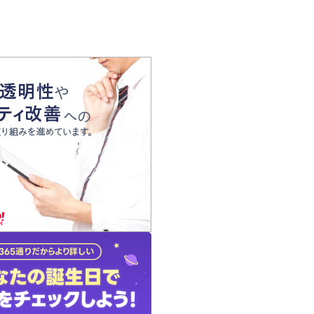
の声
れ
の占い師
質問