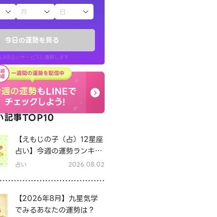
子（占）12星座占い
今日の運勢を見る
LINE占いサービスに遷移します
記事TOP10
LINE占いを開く
【えもじの子（占）12星座
リ内のサービスページへ遷移します
占い】今週の運勢ランキン
グ！8月3日～8月9日の運
占い
2026.08.02
勢は？
【2026年8月】九星気学
でみるあなたの運勢は？