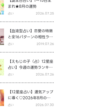
【誕生日占い】1～15日生
まれ★8月の運勢
占い
2026.07.25
【血液型占い】恋愛の特徴
と全16パターンの相性ラン
キング＆シーン別の恋テク
占い
2019.07.26
♡
【えもじの子（占）12星座
占い】今週の運勢ランキン
グ！7月27日～8月2日の運
占い
2026.07.26
勢は？
【12星座占い】運気アップ
に導く♡2026年8月の開
運行動
占い
2026.07.30