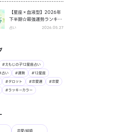
【星座×血液型】2026年
下半期☆最強運勢ランキン
グ
占い
2026.05.27
グ
#えもじの子12星座占い
#占い
#運勢
#12星座
#タロット
#恋愛運
#恋愛
#ラッキーカラー
ー
恋愛/結婚