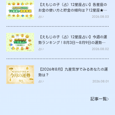
【えもじの子（占）12星座占い】各星座の
お金の使い方と貯金の傾向は？12星座★徹
底解説
占い
2026.08.03
【えもじの子（占）12星座占い】今週の運
勢ランキング！8月3日～8月9日の運勢
は？
占い
2026.08.02
【2026年8月】九星気学でみるあなたの運
勢は？
占い
2026.08.01
記事一覧