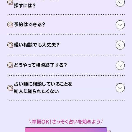
Q
探すには？
Q
予約はできる？
Q
軽い相談でも大丈夫？
Q
どうやって相談終了する？
占い師に相談していることを
Q
知人に知られたくない
準備OK！さっそく占いを始めよう