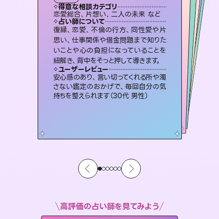
霊視・オーラ
スピリチュアル・リーディング
スピリチュアル・リーディング
スピリチュアル・リーディング
透視
得意な相談カテゴリ
得意な相談カテゴリ
得意な相談カテゴリ
スピリチュアル・リーディング
得意な相談カテゴリ
得意な相談カテゴリ
恋愛総合、片想い、二人の未来 など
恋愛総合、あの人の気持ち など
片想い、二人の未来、年の差 など
片想い、あの人の気持ち、復縁 など
得意な相談カテゴリ
出逢い、片想い、復縁 など
片想い、あの人の気持ち、復縁 など
占い師について
占い師について
占い師について
占い師について
占い師について
占い師について
未来には何パターンもの選択肢があり
ます。不安で視えにくくなっているあな
たの素敵な未来を見つけ、その未来を
連絡再開、復縁、成就などの報告実績
多数。セラピストとして2万超の施術経
験があるからこそできる鑑定で、より良
霊視×オラクルカードを使って「今」と
「未来」そして「気になるあの人の気持
ち」まで丁寧に読み解き、恋や人生のヒ
復縁、恋愛、不倫の行方、同性愛や片
3,700年以上の歴史を持つ東洋最古の
占術「易占」で詳細まで占い、幸せへ向
かう道筋を示します。厳しい結果にも具
思い、仕事関係や借金問題まで知りた
いことや心の負担になっていることを
選択できるようアドバイスします。
恋愛のお悩みの中でも特に「曖昧な関係」の相談を得意としており、友達以上恋人未満なお相手との今後や本音を丁寧に読み解き恋愛成就へと導きます。
い未来をサポートします。
体的な対策をお伝えします。
ントを優しく引き出します。
ユーザーレビュー
ユーザーレビュー
紐解き、背中をそっと押して導きます。
ユーザーレビュー
ユーザーレビュー
職場の人の性質や人間関係、本心など
本当によく視えていてびっくり。対策が
ユーザーレビュー
鑑定していただいてアドバイス通りに行
動すると仲が復活してきました。ありが
複雑な背景もしっかり聞いて鑑定して
いただけました。気持ちが楽になりまし
とても心温まる鑑定でした。しかもこち
らは何も言っていないのに視えていらっ
ユーザーレビュー
不安な気持ちが嘘みたいに晴れまし
た…！よく視えていらっしゃるんだなと
打てて前向きになれます（40代）
安心感のあり、言い切ってくれる所や濁
とうございました（40代 女性）
た（50代 女性）
しゃるんだなと驚きです（30代女性）
さない鑑定のおかげで、毎回自分の気
感じました（40代 女性）
持ちを整えられます（30代 男性）
高評価の占い師を見てみよう