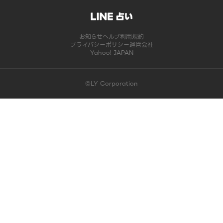
お知らせ
ヘルプ
利用規約
プライバシーポリシー
運営会社
Yahoo! JAPAN
©LY Corporation
このコンテンツは掲載が終了しました | LINE占い