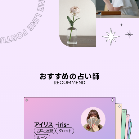
おすすめの占い師
RECOMMEND
アイリス -iris-
おう 霊感オラクル
セラピスト理恵
桃源珠羽
未来視師＊花
西洋占星術
タロット
霊視・オーラ
（
とうげんみう
彗望
霊視・オーラ
）
霊視・オーラ
タロット
（
すいぼう
霊視・オーラ
タロット
ルーン
）
オラクルカード
心理学