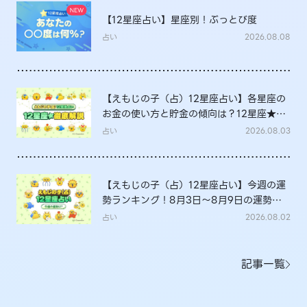
【12星座占い】星座別！ぶっとび度
占い
2026.08.08
【えもじの子（占）12星座占い】各星座の
お金の使い方と貯金の傾向は？12星座★徹
底解説
占い
2026.08.03
【えもじの子（占）12星座占い】今週の運
勢ランキング！8月3日～8月9日の運勢
は？
占い
2026.08.02
記事一覧