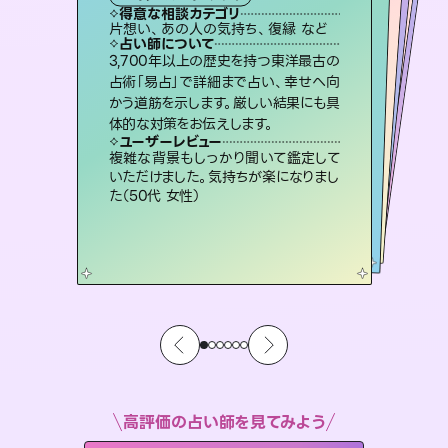
霊視・オーラ
スピリチュアル・リーディング
ルーン
オラクルカード
心理学
得意な相談カテゴリ
得意な相談カテゴリ
得意な相談カテゴリ
スピリチュアル・リーディング
得意な相談カテゴリ
得意な相談カテゴリ
片想い、あの人の気持ち、復縁 など
片想い、二人の未来、年の差 など
片想い、あの人の気持ち、復縁 など
恋愛総合、片想い、二人の未来 など
得意な相談カテゴリ
恋愛総合、あの人の気持ち など
出逢い、片想い、復縁 など
占い師について
占い師について
占い師について
占い師について
占い師について
占い師について
霊視×オラクルカードを使って「今」と
「未来」そして「気になるあの人の気持
ち」まで丁寧に読み解き、恋や人生のヒ
恋愛のお悩みの中でも特に「曖昧な関
係」の相談を得意としており、友達以上
恋人未満なお相手との今後や本音を丁
連絡再開、復縁、成就などの報告実績
多数。セラピストとして2万超の施術経
験があるからこそできる鑑定で、より良
3,700年以上の歴史を持つ東洋最古の
未来には何パターンもの選択肢があり
ます。不安で視えにくくなっているあな
たの素敵な未来を見つけ、その未来を
占術「易占」で詳細まで占い、幸せへ向
かう道筋を示します。厳しい結果にも具
ントを優しく引き出します。
復縁、恋愛、不倫の行方、同性愛や片思い、仕事関係や借金問題まで知りたいことや心の負担になっていることを紐解き、背中をそっと押して導きます。
寧に読み解き恋愛成就へと導きます。
選択できるようアドバイスします。
い未来をサポートします。
ユーザーレビュー
ユーザーレビュー
体的な対策をお伝えします。
ユーザーレビュー
ユーザーレビュー
不安な気持ちが嘘みたいに晴れまし
た…！よく視えていらっしゃるんだなと
ユーザーレビュー
安心感のあり、言い切ってくれる所や濁
さない鑑定のおかげで、毎回自分の気
職場の人の性質や人間関係、本心など
本当によく視えていてびっくり。対策が
鑑定していただいてアドバイス通りに行
動すると仲が復活してきました。ありが
ユーザーレビュー
とても心温まる鑑定でした。しかもこち
らは何も言っていないのに視えていらっ
感じました（40代 女性）
複雑な背景もしっかり聞いて鑑定して
持ちを整えられます（30代 男性）
打てて前向きになれます（40代）
とうございました（40代 女性）
いただけました。気持ちが楽になりまし
しゃるんだなと驚きです（30代女性）
た（50代 女性）
高評価の占い師を見てみよう