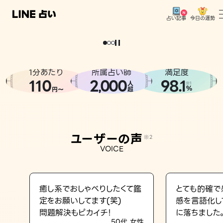
今日の運勢
占い記事
。
どうせなら
運
気
を
味
方
に
し
た
い
、
恋
も
仕
事
も
トップ
ユーザーの声
1分あたり
所属占い師
満足度
相談事例
110
2
000
98.1
,
人
※1
%
円〜
超
占いの流れ
おすすめの占い師
ユーザーの声
※2
よくある質問
VOICE
えもじの子（占）12星座占い
占い記事
癒し系でおしゃべりしたくて鑑
とても的確で
定をお願いしてます(笑)
感を言語化し
お知らせ
問題解決もピカイチ！
に落ちました
50代 女性