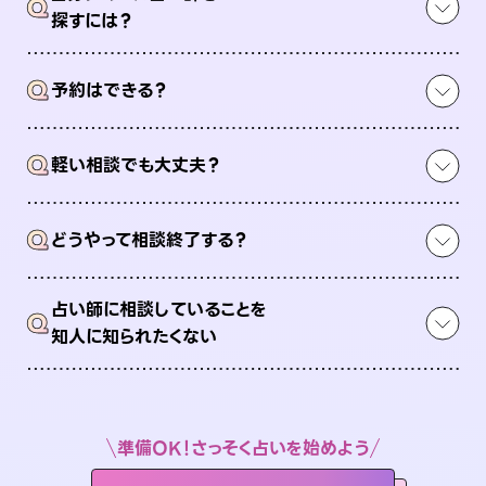
Q
探すには？
Q
予約はできる？
Q
軽い相談でも大丈夫？
Q
どうやって相談終了する？
占い師に相談していることを
Q
知人に知られたくない
準備OK！さっそく占いを始めよう