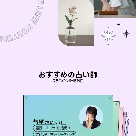
おすすめの占い師
RECOMMEND
彗望
セラピスト理恵
（
すいぼう
）
桃源珠羽
アイリス -iris-
（
とうげんみう
おう 霊感オラクル
霊視・オーラ
透視
）
霊視・オーラ
タロット
未来視師＊花
霊視・オーラ
西洋占星術
タロット
霊視・オーラ
タロット
スピリチュアル・リーディング
スピリチュアル・リーディング