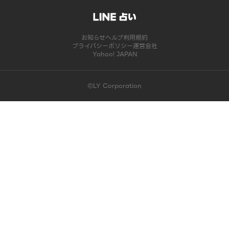
お知らせ
ヘルプ
利用規約
プライバシーポリシー
運営会社
Yahoo! JAPAN
©LY Corporation
このコンテンツは掲載が終了しました | LINE占い